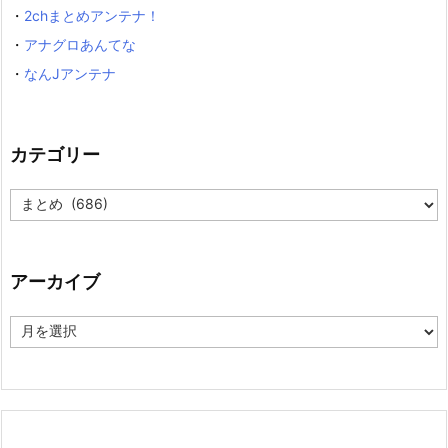
・
2chまとめアンテナ！
・
アナグロあんてな
・
なんJアンテナ
カテゴリー
カ
テ
ゴ
リ
ー
アーカイブ
ア
ー
カ
イ
ブ