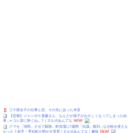
三十路女子の仕事と恋、その先にあった本音
【悲報】ジャンポケ斎藤さん、なんだか様子がおかしくなってしまった結
果…←コレ逆に怖くね…？ / ヌルポあんてな
NEW!
クマを「溺死」させて駆除、町役場に1週間「抗議」殺到…なぜ銃を使えな
かった？岩手・雫石町が明かす背景 / ヌルポあんてな｜趣味
NEW!