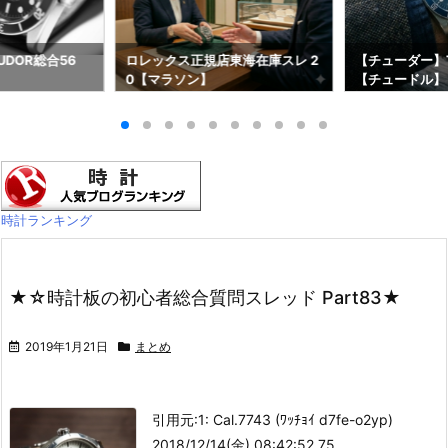
DOR総合56
ロレックス正規店東海在庫スレ 2
【チューダー】T
0【マラソン】
【チュードル】
時計ランキング
★☆時計板の初心者総合質問スレッド Part83★
2019年1月21日
まとめ
引用元:
1: Cal.7743 (ﾜｯﾁｮｲ d7fe-o2yp)
2018/12/14(金) 08:42:52.75