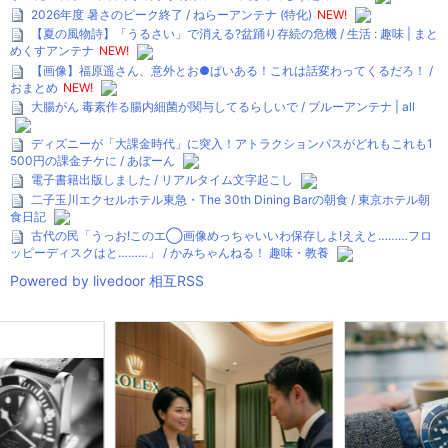
2026年度 暑さのピーク終了 / ねらーアンテナ (特化)
NEW!
【夏の風物詩】「うるさい」で消える?盆踊り存続の危機 / 生活 : 趣味 | まと
めくすアンテナ
NEW!
【画像】福原遥さん、意外とお●ぱいある！これは話変わってくるだろ！ /
おまとめ
NEW!
大腸がん 毒素作る腸内細菌が関与してるらしいで / ブルーアンテナ | all
ディズニーが「大課金時代」に突入！アトラクションパスがどれもこれも1
500円の課金チケに / あぼーん
電子書籍出版しました / リアルタイム文字起こし
二子玉川エクセルホテル東急・The 30th Dining Barの朝食 / 東京ホテル朝
食日記
古代の民「うっお!このエ◯画像めっちゃいいわ保存しよ!ええと………フロ
ッピーディスクはと………」 / かみちゃんねる！ 趣味・教養
Powered by livedoor 相互RSS