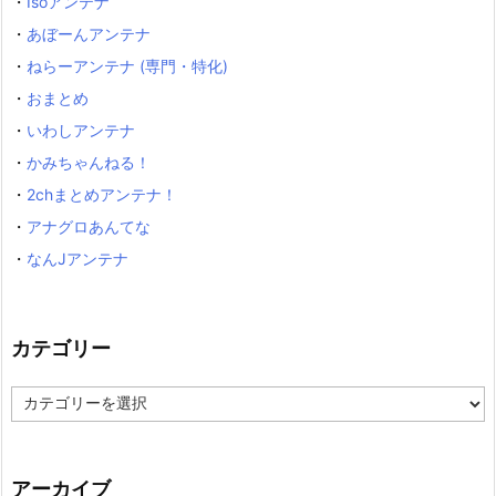
・
Isoアンテナ
・
あぼーんアンテナ
・
ねらーアンテナ (専門・特化)
・
おまとめ
・
いわしアンテナ
・
かみちゃんねる！
・
2chまとめアンテナ！
・
アナグロあんてな
・
なんJアンテナ
カテゴリー
カ
テ
ゴ
リ
ー
アーカイブ