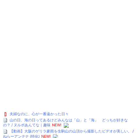
夫婦なのに、心が一番遠かった日々
山の日、海の日ってあるけどみんなは「山」と「海」 どっちが好きな
の？ / ヌルポあんてな｜趣味
NEW!
【動画】大阪のゲリラ豪雨を生駒山の山頂から撮影したビデオが美しい。 /
ねらーアンテナ (特化)
NEW!