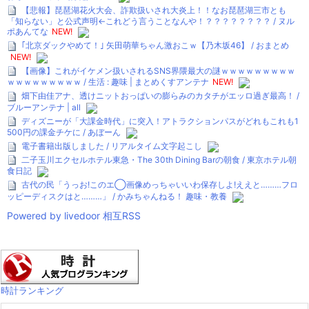
【悲報】琵琶湖花火大会、詐欺扱いされ大炎上！！なお琵琶湖三市とも
「知らない」と公式声明←これどう言うことなんや！？？？？？？？？ / ヌル
ポあんてな
NEW!
｢北京ダックやめて！｣ 矢田萌華ちゃん激おこｗ【乃木坂46】 / おまとめ
NEW!
【画像】これがイケメン扱いされるSNS界隈最大の謎ｗｗｗｗｗｗｗｗｗ
ｗｗｗｗｗｗｗｗｗ / 生活 : 趣味 | まとめくすアンテナ
NEW!
畑下由佳アナ、透けニットおっぱいの膨らみのカタチがエッロ過ぎ最高！ /
ブルーアンテナ | all
ディズニーが「大課金時代」に突入！アトラクションパスがどれもこれも1
500円の課金チケに / あぼーん
電子書籍出版しました / リアルタイム文字起こし
二子玉川エクセルホテル東急・The 30th Dining Barの朝食 / 東京ホテル朝
食日記
古代の民「うっお!このエ◯画像めっちゃいいわ保存しよ!ええと………フロ
ッピーディスクはと………」 / かみちゃんねる！ 趣味・教養
Powered by livedoor 相互RSS
時計ランキング