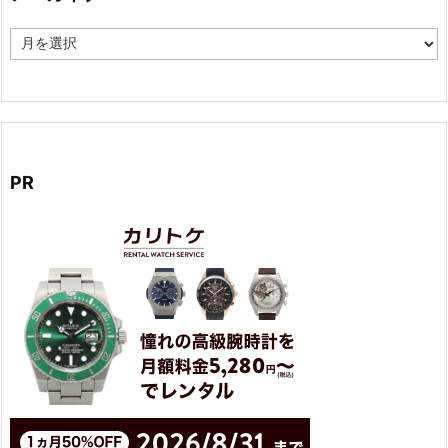
ア
ー
カ
イ
ブ
PR