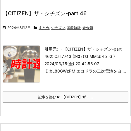
【CITIZEN】ザ・シチズン-part 46
2024年8月2日
まとめ
,
シチズン
,
国産時計
,
未分類
引用元: ・【CITIZEN】ザ・シチズン-part
46
2: Cal.7743 (ｵｲｺﾗﾐﾈｵ MMcb-IbTG )
2024/03/15(金) 20:42:56.07
ID:bL80GWzPM エコドラの二次電池を自 ...
記事を読む
【CITIZEN】ザ・ ...