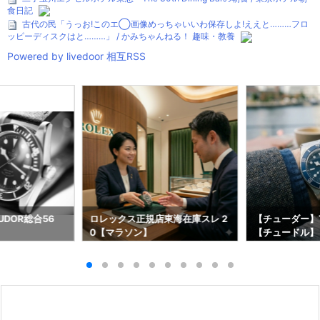
食日記
古代の民「うっお!このエ◯画像めっちゃいいわ保存しよ!ええと………フロ
ッピーディスクはと………」 / かみちゃんねる！ 趣味・教養
Powered by livedoor 相互RSS
DOR総合56
ロレックス正規店東海在庫スレ 2
【チューダー】T
0【マラソン】
【チュードル】