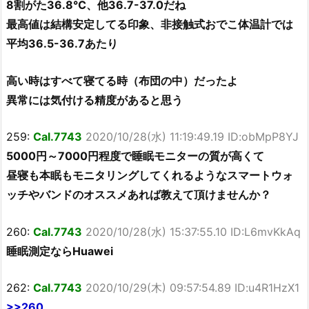
8割がた36.8℃、他36.7-37.0だね
最高値は結構安定してる印象、非接触式おでこ体温計では
平均36.5-36.7あたり
高い時はすべて寝てる時（布団の中）だったよ
異常には気付ける精度があると思う
259:
Cal.7743
2020/10/28(水) 11:19:49.19 ID:obMpP8YJ
5000円～7000円程度で睡眠モニターの質が高くて
昼寝も本眠もモニタリングしてくれるようなスマートウォ
ッチやバンドのオススメあれば教えて頂けませんか？
260:
Cal.7743
2020/10/28(水) 15:37:55.10 ID:L6mvKkAq
睡眠測定ならHuawei
262:
Cal.7743
2020/10/29(木) 09:57:54.89 ID:u4R1HzX1
>>260