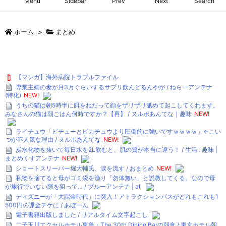
Menu
Sidebar
Prev
Next
Search
ホーム
>
まとめ
【マンガ】海外病院トラブルファイル
専業主婦の妻が月3万ぐらいするサプリ飲んどるんやが / ねらーアンテナ
(特化)
NEW!
うちの猫は朝5時半に餌をねだって顔をザリザリ舐めて起こしてくれます。
みなさんの猫は朝ごはん何時ですか？【再】 / ヌルポあんてな｜趣味
NEW!
ライチュウ「ピチューとピカチュウより圧倒的に強いですｗｗｗｗ」←こい
つが不人気な理由 / ヌルポあんてな
NEW!
炭水化物を抜いて毎日水を2L飲むと、肌の質が本当に違う！ / 生活 : 趣味 |
まとめくすアンテナ
NEW!
ショートスリーパー堀大輔氏、涙を流す / おまとめ
NEW!
私物を捨てると母がゴミ袋を漁り「勿体無い」と説教してくる。なので母
が旅行でいない隙を狙って… / ブルーアンテナ | all
ディズニーが「大課金時代」に突入！アトラクションパスがどれもこれも1
500円の課金チケに / あぼーん
電子書籍出版しました / リアルタイム文字起こし
二子玉川エクセルホテル東急・The 30th Dining Barの朝食 / 東京ホテル朝