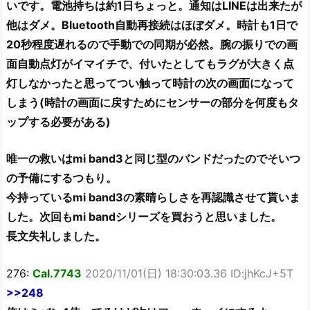
いです。電池持ちは約1日ちょっと。通知はLINEは出来たが
他はダメ。Bluetooth自動再接続はほぼダメ。時計も1日で
20秒程度遅れるので手動での同期が必然。腕の振りでの画
面自動点灯がイマイチで、付いたとしてもラグが大きく点
灯しなかったと思ってつい触って時計の次の画面になって
しまう(時計の画面に戻すためにセンサーの部分を何度もタ
ップする必要がある)
唯一の救いはmi band3と同じ型のバンドだったのでそいつ
の予備にするつもり。
今持っているmi band3の素晴らしさを再認識させて貰いま
した。次回もmi bandシリーズを買おうと思いました。
長文失礼しました。
276:
Cal.7743
2020/11/01(日) 18:30:03.36 ID:jhKcJ+5T
>>248