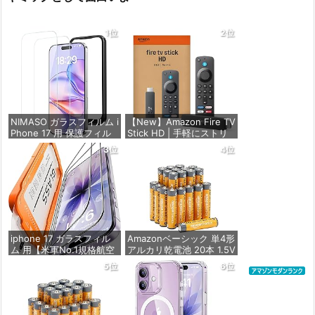
1位
2位
NIMASO ガラスフィルム i
【New】Amazon Fire TV
Phone 17 用 保護フィル
Stick HD | 手軽にストリ
ム 強化ガラス 耐衝撃 高
ーミングをはじめよう |
3位
4位
透過率 指紋防止 貼りやす
ストリーミングメディア
い ガイド枠付き | いPhon
プレイヤー
e17 (6.3インチ) 対応 2枚
セット DSP25F1698
価格：¥4,980
価格：¥1,599
iphone 17 ガラスフィル
Amazonベーシック 単4形
ム 用【米軍No.1規格航空
アルカリ乾電池 20本 1.5V
材料&独創的なガイド枠】
保存期限10年 液漏れ防止
5位
6位
2枚セット 全面保護 最強
硬度10H 耐衝撃 | いphon
価格：¥836
e17 保護フィルム 気泡な
し Zeniss 自動吸着 貼付