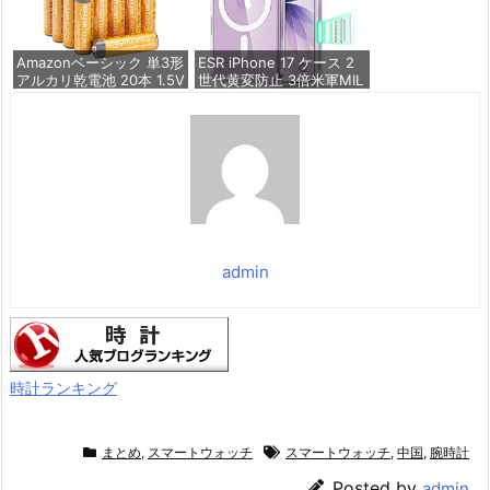
け簡単 iphone17フィルム
超クリア画
価格：¥1,260
Amazonベーシック 単3形
ESR iPhone 17 ケース 2
アルカリ乾電池 20本 1.5V
世代黄変防止 3倍米軍MIL
保存期限10年 液漏れ防止
規格 MagSafe対応 あいふ
おん17用 カメラボタン付
き クリア | SGS認証 エア
価格：¥844
ガードコーナー ワイヤレ
ス充電 耐衝撃 PC背面TP
Uバンパー 指紋防止 高耐
久性 マグネット
価格：¥1,699
admin
時計ランキング
まとめ
,
スマートウォッチ
スマートウォッチ
,
中国
,
腕時計
Posted by
admin