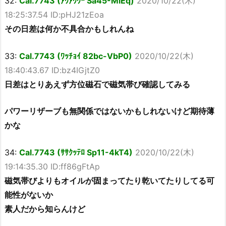
32:
Cal.7743 (ｱｳｱｳｳｰ Sa45-MlEq)
2020/10/22(木)
18:25:37.54 ID:pHJ21zEoa
その日差は何か不具合かもしれんね
33:
Cal.7743 (ﾜｯﾁｮｲ 82bc-VbP0)
2020/10/22(木)
18:40:43.67 ID:bz4IGjtZ0
日差はとりあえず方位磁石で磁気帯び確認してみる
パワーリザーブも無関係ではないかもしれないけど期待薄
かな
34:
Cal.7743 (ｻｻｸｯﾃﾛ Sp11-4kT4)
2020/10/22(木)
19:14:35.30 ID:ff86gFtAp
磁気帯びよりもオイルが固まってたり乾いてたりしてる可
能性がないか
素人だから知らんけど