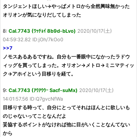
タンジェントほしい→やっぱメトロから全然興味無かった
オリオンが気になりだしてしまった
8:
Cal.7743 (ﾜｯﾁｮｲ 8b9d-bLvo)
2020/10/17(土)
04:59:32.82 ID:jOh/7kOo0
>>7
ノモスあるあるですね。自分も一番眼中になかったラドウ
ィッグを買ってしまった。オリオン→メトロ→ミニマティッ
ク→アホイという目移りを経て。
9:
Cal.7743 (ｱｳｱｳｳｰ Sacf-suMx)
2020/10/17(土)
14:01:57.56 ID:Q7gvcNfWa
目移りする時って、自分にとってそれはほんとに欲しいも
のじゃないってことなんだよ
妥協するポイントがなければ他に目がいくことなんてない
から