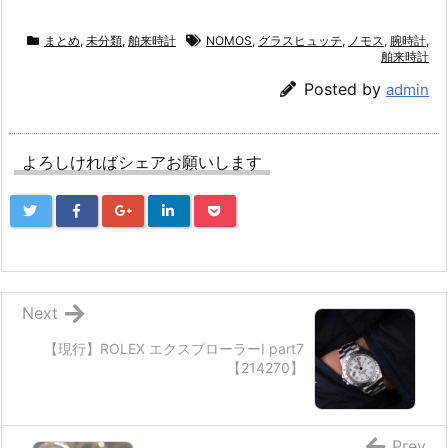
まとめ
,
未分類
,
舶来時計
NOMOS
,
グラスヒュッテ
,
ノモス
,
腕時計
,
舶来時計
Posted by
admin
よろしければシェアお願いします
Next
【現行】ROLEX エクスプローラーⅠ part7
【214270】
Prev