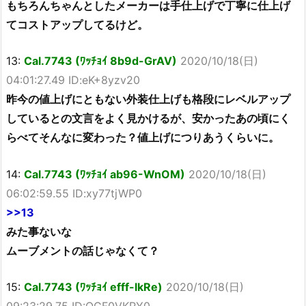
もちろんちゃんとしたメーカーは手仕上げで丁寧に仕上げ
てコストアップしてるけど。
13:
Cal.7743 (ﾜｯﾁｮｲ 8b9d-GrAV)
2020/10/18(日)
04:01:27.49 ID:eK+8yzv20
昨今の値上げにともない外装仕上げも格段にレベルアップ
しているとの文言をよく見かけるが、安かったあの頃にく
らべてそんなに変わった？値上げにつりあうくらいに。
14:
Cal.7743 (ﾜｯﾁｮｲ ab96-WnOM)
2020/10/18(日)
06:02:59.55 ID:xy77tjWP0
>>13
みた事ないな
ムーブメントの話じゃなくて？
15:
Cal.7743 (ﾜｯﾁｮｲ efff-lkRe)
2020/10/18(日)