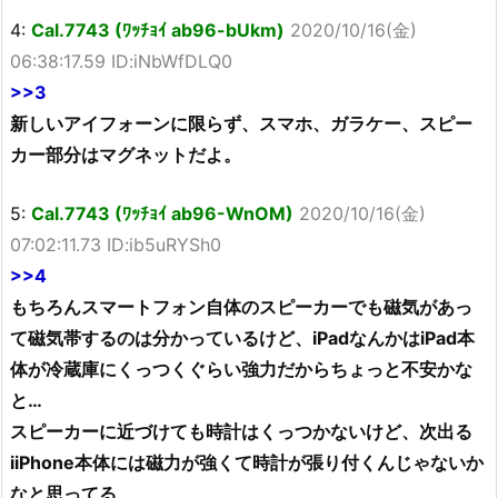
4:
Cal.7743 (ﾜｯﾁｮｲ ab96-bUkm)
2020/10/16(金)
06:38:17.59 ID:iNbWfDLQ0
>>3
新しいアイフォーンに限らず、スマホ、ガラケー、スピー
カー部分はマグネットだよ。
5:
Cal.7743 (ﾜｯﾁｮｲ ab96-WnOM)
2020/10/16(金)
07:02:11.73 ID:ib5uRYSh0
>>4
もちろんスマートフォン自体のスピーカーでも磁気があっ
て磁気帯するのは分かっているけど、iPadなんかはiPad本
体が冷蔵庫にくっつくぐらい強力だからちょっと不安かな
と…
スピーカーに近づけても時計はくっつかないけど、次出る
iiPhone本体には磁力が強くて時計が張り付くんじゃないか
なと思ってる