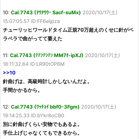
10:
Cal.7743 (ｱｳｱｳｳｰ Sacf-suMx)
2020/10/17(土)
15:07:05.57 ID:FF6eIjpza
チューリッヒワールドタイム正規70万超えのくせに針がペ
ラペラで曲がってて萎えた
11:
Cal.7743 (ﾃﾃﾝﾃﾝﾃﾝ MM7f-ipXJ)
2020/10/17(土)
18:11:32.64 ID:LR90tOP6M
>>10
針曲げは、高級時計しかしないんだよ。
手間かかるから。
12:
Cal.7743 (ﾜｯﾁｮｲ bbf0-3Fgm)
2020/10/17(土)
19:14:25.33 ID:bYkr8oCB0
別に針曲げくらい安物でもあるよ。
手仕上げじゃなくてもできるから。