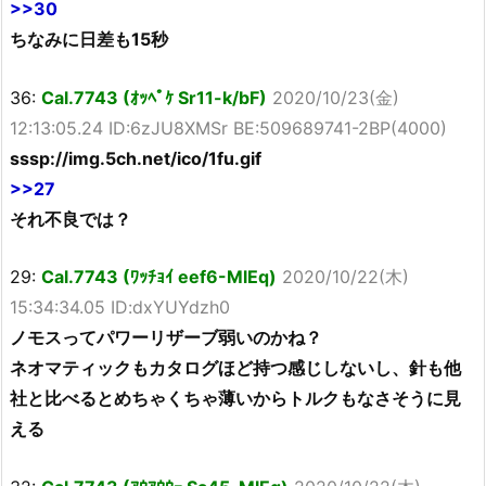
>>30
ちなみに日差も15秒
36:
Cal.7743 (ｵｯﾍﾟｹ Sr11-k/bF)
2020/10/23(金)
12:13:05.24 ID:6zJU8XMSr BE:509689741-2BP(4000)
sssp://img.5ch.net/ico/1fu.gif
>>27
それ不良では？
29:
Cal.7743 (ﾜｯﾁｮｲ eef6-MlEq)
2020/10/22(木)
15:34:34.05 ID:dxYUYdzh0
ノモスってパワーリザーブ弱いのかね？
ネオマティックもカタログほど持つ感じしないし、針も他
社と比べるとめちゃくちゃ薄いからトルクもなさそうに見
える