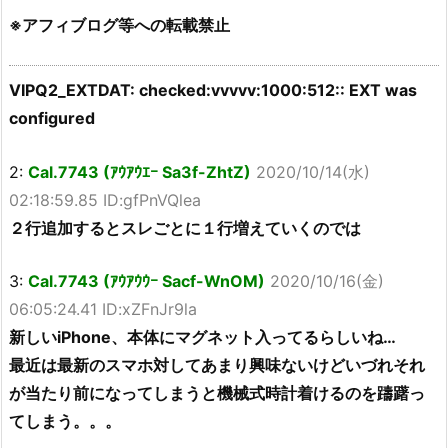
※アフィブログ等への転載禁止
VIPQ2_EXTDAT: checked:vvvvv:1000:512:: EXT was
configured
2:
Cal.7743 (ｱｳｱｳｴｰ Sa3f-ZhtZ)
2020/10/14(水)
02:18:59.85 ID:gfPnVQlea
２行追加するとスレごとに１行増えていくのでは
3:
Cal.7743 (ｱｳｱｳｳｰ Sacf-WnOM)
2020/10/16(金)
06:05:24.41 ID:xZFnJr9la
新しいiPhone、本体にマグネット入ってるらしいね…
最近は最新のスマホ対してあまり興味ないけどいづれそれ
が当たり前になってしまうと機械式時計着けるのを躊躇っ
てしまう。。。