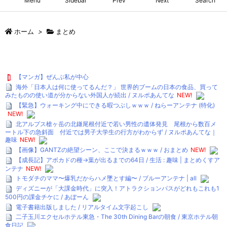
Menu
Sidebar
Prev
Next
Search
ホーム
>
まとめ
【マンガ】ぜんぶ私が中心
海外「日本人は何に使ってるんだ？」 世界的ブームの日本の食品、買って
みたものの使い道が分からない外国人が続出 / ヌルポあんてな
NEW!
【緊急】ウォーキング中にできる暇つぶしｗｗｗ / ねらーアンテナ (特化)
NEW!
北アルプス槍ヶ岳の北鎌尾根付近で若い男性の遺体発見 尾根から数百メ
ートル下の急斜面 付近では男子大学生の行方がわからず / ヌルポあんてな｜
趣味
NEW!
【画像】GANTZの絶望シーン、ここで決まるｗｗｗ / おまとめ
NEW!
【成長記】アボカドの種→葉が出るまでの64日 / 生活 : 趣味 | まとめくすア
ンテナ
NEW!
トモダチのママ〜爆乳だからハメ墜とす編〜 / ブルーアンテナ | all
ディズニーが「大課金時代」に突入！アトラクションパスがどれもこれも1
500円の課金チケに / あぼーん
電子書籍出版しました / リアルタイム文字起こし
二子玉川エクセルホテル東急・The 30th Dining Barの朝食 / 東京ホテル朝
食日記