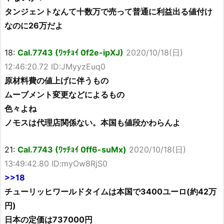
タンジェントなんて十数万で売って普通に利益出る値付け
なのに26万だよ
18:
Cal.7743 (ﾜｯﾁｮｲ 0f2e-ipXJ)
2020/10/18(日)
12:46:20.72 ID:JMyyzEuq0
原材料費の値上げに伴うもの
ムーブメント変更などによるもの
色々よね
ノモスは代理店関係ない。本国も値段かわらんよ
21:
Cal.7743 (ﾜｯﾁｮｲ 0ff6-suMx)
2020/10/18(日)
13:49:42.80 ID:myOw8RjS0
>>18
チューリッヒワールドタイムは本国で3400ユーロ(約42万
円)
日本の定価は737000円