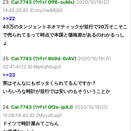
23:
Cal.7743 (ﾜｯﾁｮｲ 0ff6-suMx)
2020/10/18(日)
14:45:26.45 ID:myOw8RjS0
>>22
43万のタンジェントネオマティックが並行で20万そこそこ
で売られてるって時点で本国と価格差があるのわかるっし
ょ
25:
Cal.7743 (ﾜｯﾁｮｲ 8b9d-GrAV)
2020/10/19(月)
02:41:41.12 ID:Mp6qN5sp0
>>23
実はそんなにもボッタくられてるんですか？
いろいろな時計が並行では安いのもそういうことか
24:
Cal.7743 (ﾜｯﾁｮｲ 0f2e-ipXJ)
2020/10/18(日)
15:06:56.82 ID:JMyyzEuq0
ドイツで時計屋みてごらん