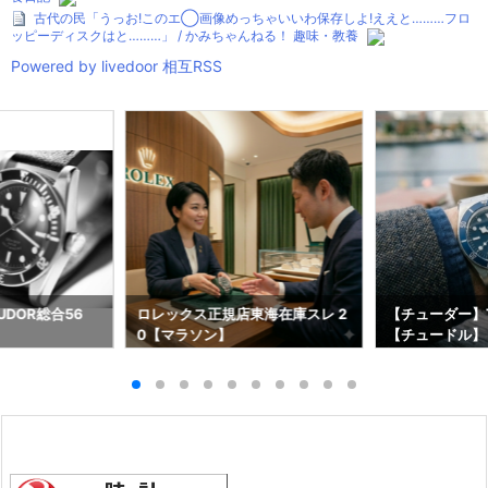
古代の民「うっお!このエ◯画像めっちゃいいわ保存しよ!ええと………フロ
ッピーディスクはと………」 / かみちゃんねる！ 趣味・教養
Powered by livedoor 相互RSS
DOR総合56
ロレックス正規店東海在庫スレ 2
【チューダー】T
0【マラソン】
【チュードル】