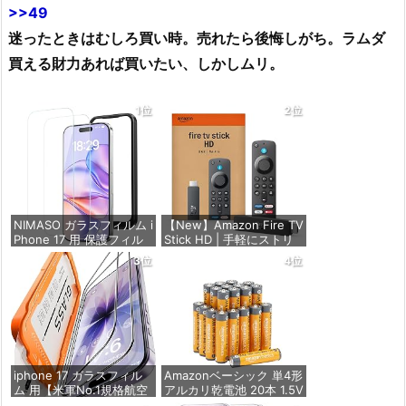
>>49
迷ったときはむしろ買い時。売れたら後悔しがち。ラムダ
買える財力あれば買いたい、しかしムリ。
1位
2位
NIMASO ガラスフィルム i
【New】Amazon Fire TV
Phone 17 用 保護フィル
Stick HD | 手軽にストリ
ム 強化ガラス 耐衝撃 高
ーミングをはじめよう |
3位
4位
透過率 指紋防止 貼りやす
ストリーミングメディア
い ガイド枠付き | いPhon
プレイヤー
e17 (6.3インチ) 対応 2枚
セット DSP25F1698
価格：¥4,980
価格：¥1,599
iphone 17 ガラスフィル
Amazonベーシック 単4形
ム 用【米軍No.1規格航空
アルカリ乾電池 20本 1.5V
材料&独創的なガイド枠】
保存期限10年 液漏れ防止