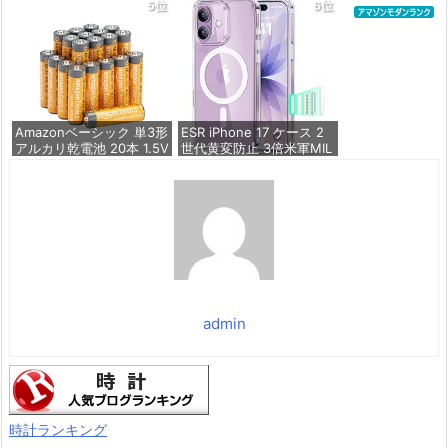
5位
6位
2枚セット 全面保護 最強
硬度10H 耐衝撃 | いphon
価格：¥836
e17 保護フィルム 気泡な
し Zeniss 自動吸着 貼付
け簡単 iphone17フィルム
超クリア画
価格：¥1,260
Amazonベーシック 単3形
ESR iPhone 17 ケース 2
アルカリ乾電池 20本 1.5V
世代黄変防止 3倍米軍MIL
保存期限10年 液漏れ防止
規格 MagSafe対応 あいふ
おん17用 カメラボタン付
き クリア | SGS認証 エア
価格：¥844
ガードコーナー ワイヤレ
ス充電 耐衝撃 PC背面TP
Uバンパー 指紋防止 高耐
久性 マグネット
価格：¥1,699
admin
時計ランキング