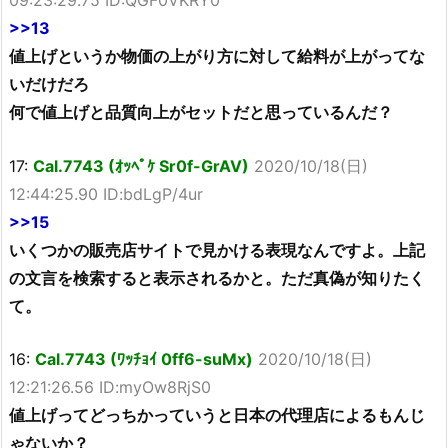
09:23:29.75 ID:QGF0VKRY0
>>13
値上げというか物価の上がり方に対して給料が上がってな
いだけだろ
何で値上げと品質向上がセットだと思っているんだ？
17:
Cal.7743 (ｵｯﾍﾟｹ Sr0f-GrAV)
2020/10/18(日)
12:44:25.90 ID:bdLgP/4ur
>>15
いくつかの販売店サイトで見かける表現なんですよ。上記
の文言を検索すると表示されるかと。ただ真偽が知りたく
て。
16:
Cal.7743 (ﾜｯﾁｮｲ 0ff6-suMx)
2020/10/18(日)
12:21:26.56 ID:myOw8RjS0
値上げってどっちかっていうと日本の代理店によるもんじ
ゃないか？