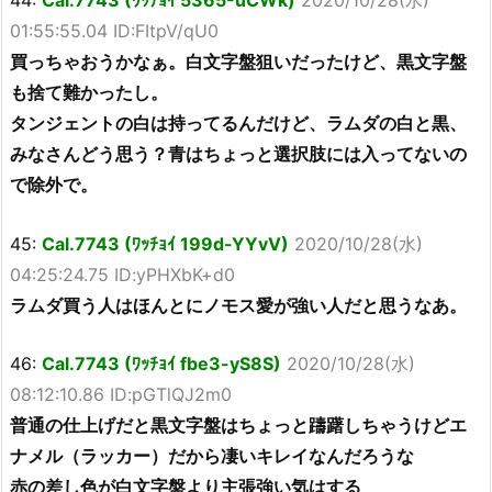
44:
Cal.7743 (ﾜｯﾁｮｲ 5365-uCWk)
2020/10/28(水)
01:55:55.04 ID:FItpV/qU0
買っちゃおうかなぁ。白文字盤狙いだったけど、黒文字盤
も捨て難かったし。
タンジェントの白は持ってるんだけど、ラムダの白と黒、
みなさんどう思う？青はちょっと選択肢には入ってないの
で除外で。
45:
Cal.7743 (ﾜｯﾁｮｲ 199d-YYvV)
2020/10/28(水)
04:25:24.75 ID:yPHXbK+d0
ラムダ買う人はほんとにノモス愛が強い人だと思うなあ。
46:
Cal.7743 (ﾜｯﾁｮｲ fbe3-yS8S)
2020/10/28(水)
08:12:10.86 ID:pGTlQJ2m0
普通の仕上げだと黒文字盤はちょっと躊躇しちゃうけどエ
ナメル（ラッカー）だから凄いキレイなんだろうな
赤の差し色が白文字盤より主張強い気はする