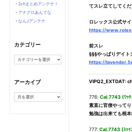
・
2chまとめアンテナ！
てスレ立てしてくだ
・
アナグロあんてな
・
なんJアンテナ
ロレックス公式サイ
https://www.rolex
カテゴリー
前スレ
§§§やっぱりデイトジ
カ
https://lavender.
テ
ゴ
リ
ー
VIPQ2_EXTDAT: ch
アーカイブ
ア
776:
Cal.7743 (ﾜｯﾁ
ー
素直に官僚やってり
カ
イ
勉強は出来ても根本
ブ
777:
Cal.7743 (ｽｯｯ