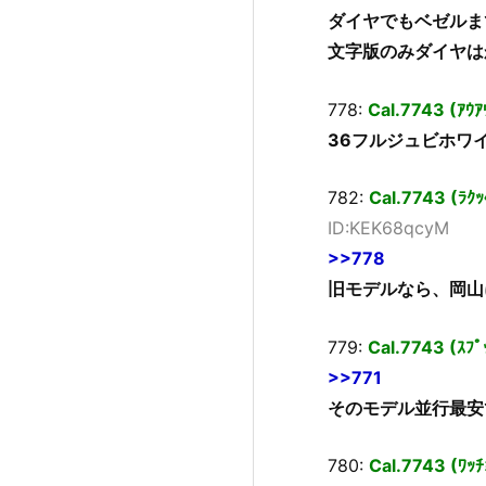
ダイヤでもベゼルま
文字版のみダイヤは
778:
Cal.7743 (ｱｳ
36フルジュビホワ
782:
Cal.7743 (ﾗｸ
ID:KEK68qcyM
>>778
旧モデルなら、岡山
779:
Cal.7743 (ｽﾌﾟ
>>771
そのモデル並行最安
780:
Cal.7743 (ﾜｯﾁ