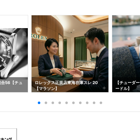
総合56【チュ
ロレックス正規店東海在庫スレ 20
【チューダー
【マラソン】
ードル】