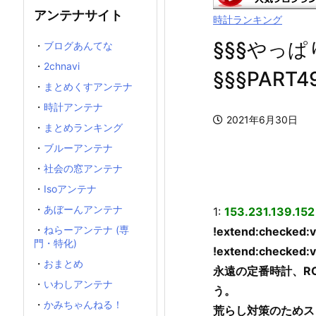
アンテナサイト
時計ランキング
§§§やっ
・
ブログあんてな
・
2chnavi
§§§PART4
・
まとめくすアンテナ
・
時計アンテナ
2021年6月30日
・
まとめランキング
・
ブルーアンテナ
・
社会の窓アンテナ
・
Isoアンテナ
・
あぼーんアンテナ
1:
153.231.139.15
・
ねらーアンテナ (専
!extend:checked:v
門・特化)
!extend:checked:v
・
おまとめ
永遠の定番時計、ROLE
・
いわしアンテナ
う。
・
かみちゃんねる！
荒らし対策のためスレを