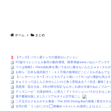
ホーム
>
まとめ
【マンガ】バラシ屋トシヤの漫画セレクション
PC版サイレントヒル新作の動作環境、限界突破www / ねらーアンテナ (
ワイは毎晩5～10km自転車を漕いでるのに痩せないんだよｗｗ / ヌル
お前ら「日本も核武装汁！」←１万発の核弾頭どこに / ヌルポあんてな
【ハンターハンター】ゴンとキルアより低いってやっぱり微妙な気もする
きゅうりってほとんど水分らしいけど食う意味ある？ / 生活 : 趣味 | 
琵琶湖「花火大会」3市が関与否定 なんやこれ誰が主催やねん / ブルーアンテ
ディズニーが「大課金時代」に突入！アトラクションパスがどれもこれも1
電子書籍出版しました / リアルタイム文字起こし
二子玉川エクセルホテル東急・The 30th Dining Barの朝食 / 東京ホ
古代の民「うっお!このエ◯画像めっちゃいいわ保存しよ!ええと………フ