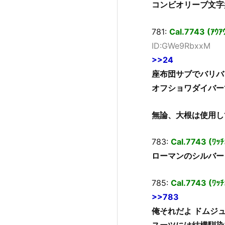
コンビオリーブ文字
781:
Cal.7743 (ｱｳ
ID:GWe9RbxxM
>>24
座布団サブでバリバ
オフショワダイバー
無論、大根は使用し
783:
Cal.7743 (ﾜｯ
ローマンのシルバー
785:
Cal.7743 (ﾜｯﾁ
>>783
俺それだよ ドムジ
スーツには結構馴染