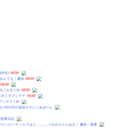
特化)
NEW!
ポあんてな｜趣味
NEW!
NEW!
 / おまとめ
NEW!
まとめくすアンテナ
NEW!
ナ | all
500円の課金チケに / あぼーん
テル朝食日記
ロッピーディスクはと………」 / かみちゃんねる！ 趣味・教養