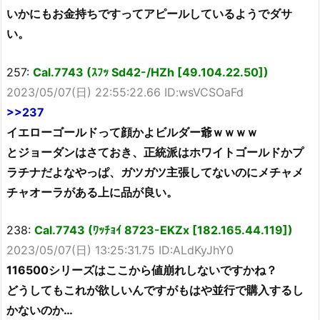
いかにもお金持ちですってアピールしているようでダサ
い。
257:
Cal.7743 (ｽﾌｯ Sd42-/HZh [49.104.22.50])
2023/05/07(日) 22:55:22.66 ID:wsVCSOaFd
>>237
イエローゴールドって顔かよビルダー爺ｗｗｗｗ
とジョーダンはさておき、正統派はホワイトゴールドかプ
ラチナだよなやっぱ、ガツガツ主張してないのにメチャメ
チャオーラがある上に品が良い。
238:
Cal.7743 (ﾜｯﾁｮｲ 8723-EKZx [182.165.44.119])
2023/05/07(日) 13:25:31.75 ID:ALdKyJhY0
116500シリーズはここから値崩れしないですかね？
どうしてもこれが欲しいんですがもはや並行で購入するし
かないのか…