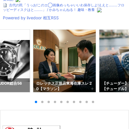
古代の民「うっお!このエ◯画像めっちゃいいわ保存しよ!ええと………フロ
ッピーディスクはと………」 / かみちゃんねる！ 趣味・教養
Powered by livedoor 相互RSS
DOR総合56
ロレックス正規店東海在庫スレ 2
【チューダー】T
0【マラソン】
【チュードル】