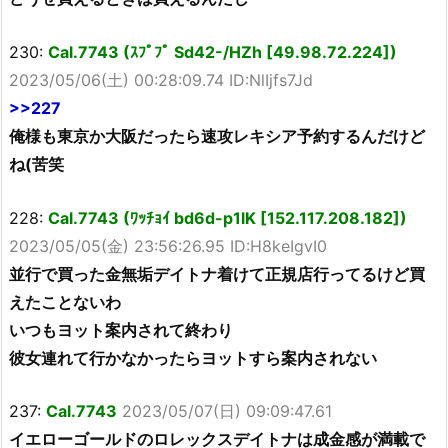
230:
Cal.7743 (ｽﾌﾟﾌﾟ Sd42-/HZh [49.98.72.224])
2023/05/06(土) 00:28:09.74 ID:NlIjfs7Jd
>>227
俺様も東京か大阪だったら速攻レキシア予約するんだけど
ね(苦笑
228:
Cal.7743 (ﾜｯﾁｮｲ bd6d-p1lK [152.117.208.182])
2023/05/05(金) 23:56:26.95 ID:H8keIgvI0
並行で買った金無垢デイトナ着けて正規店行ってるけど買
えたことないわ
いつもヨット案内されて終わり
彼女連れて行かなかったらヨットすら案内されない
237:
Cal.7743
2023/05/07(日) 09:09:47.61
イエローゴールドのロレックスデイトナは成金感が満載で