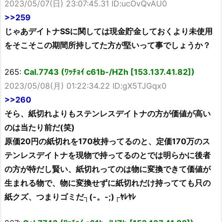
2023/05/07(日) 23:07:45.31 ID:ucOvQvAU0
>>259
じゃあデイトナSSに関しては現金貯金しておくより未使用
をそこそこの期間所持してた方が堅いって事でしょうか？
265:
Cal.7743 (ﾜｯﾁｮｲ c61b-/HZh [153.137.41.82])
2023/05/08(月) 01:22:34.22 ID:gX5TJGqx0
>>260
そら、紙切れよりもステンレスデイトナの方が価値が高い
のは当たり前だ(笑)
原価20円の紙切れを170枚持ってるのと、定価170万のス
テンレスデイトナを現物で持ってるのとでは明らかに後者
の方が特だし賢い、紙切れってのは物に変換できて価値が
生まれる物で、物に変換せずに紙切れだけ持ってても只の
紙クズ、つまりゴミだ┐(-。-;)┌ﾔﾚﾔﾚ