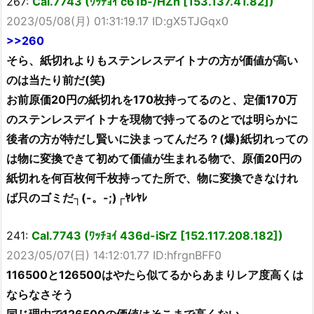
267:
Cal.7743 (ﾜｯﾁｮｲ c61b-/HZh [153.137.41.82])
2023/05/08(月) 01:31:19.17 ID:gX5TJGqx0
>>260
そら、紙切れよりもステンレスデイトナの方が価値が高い
のは当たり前だ(笑)
お前原価20円の紙切れを170枚持ってるのと、定価170万
のステンレスデイトナを現物で持ってるのとでは明らかに
後者の方が特だし賢いに決まってんだろ？(爆)紙切れっての
は物に変換できて初めて価値が生まれる物で、原価20円の
紙切れを何百枚何千枚持ってた所で、物に変換できなけれ
ば只のゴミだ┐(-。-;)┌ﾔﾚﾔﾚ
241:
Cal.7743 (ﾜｯﾁｮｲ 436d-iSrZ [152.117.208.182])
2023/05/07(日) 14:12:01.77 ID:hfrgnBFF0
116500と126500はやたら似てるからあまりレア度高くは
ならなさそう
同じ理由で126500の価値はそこまで高くない