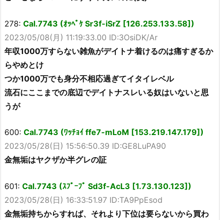
278:
Cal.7743 (ｵｯﾍﾟｹ Sr3f-iSrZ [126.253.133.58])
2023/05/08(月) 11:19:33.00 ID:3OsiDK/Ar
年収1000万すらない雑魚がデイトナ着けるのは痛すぎるか
らやめとけ
つか1000万でも身分不相応過ぎてイタイレベル
流石にここまでの底辺でデイトナスレいる奴はいないと思
うが
600:
Cal.7743 (ﾜｯﾁｮｲ ffe7-mLoM [153.219.147.179])
2023/05/28(日) 15:56:50.39 ID:GE8LuPA90
金無垢はヤクザか半グレの証
601:
Cal.7743 (ｽﾌﾟｰﾌﾟ Sd3f-AcL3 [1.73.130.123])
2023/05/28(日) 16:33:51.97 ID:TA9PpEsod
金無垢持ちからすれば、それより下位は要らないから買わ