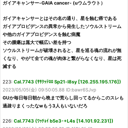
ガイアキャンサー-GAIA cancer- (uウムラウト）
ガイアキャンサーとはその名の通り、星を蝕む癌である
ガイアプロビデンスの異常から発生したソウルストリーム
や他のガイアプロビデンスを蝕む病魔
その腫瘍は厖大で幅広い差を持つ
ソウルストリームが破壊されると、星を巡る魂の流れが無
くなり、やがて全ての魂が肉体と繋がらなくなり、星は死
滅する
223:
Cal.7743 (ｻｻｸｯﾃﾛﾛ Sp21-l8sy [126.255.195.176])
2023/05/05(金) 09:50:05.88 ID:bawr6SJvp
GUか毎日毎日朝から晩まで荒らし回ってるからこのスレも
過疎りまくったなwもう3人もいないだろ
226:
Cal.7743 (ﾜｯﾁｮｲ b5e3-+L4s [14.101.92.231])