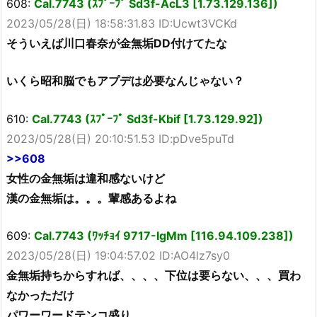
608:
Cal.7743 (ｽﾌﾟｰﾌﾟ Sd3f-AcL3 [1.73.129.136])
2023/05/28(日) 18:58:31.83 ID:Ucwt3VCKd
そういえば川口春奈が金無垢DD付けてたな
いくら昭和脳でもアプデは必要なんじゃない？
610:
Cal.7743 (ｽﾌﾟｰﾌﾟ Sd3f-Kbif [1.73.129.92])
2023/05/28(日) 20:10:51.53 ID:pDve5puTd
>>608
女性の金無垢は違和感ないけど
漢の金無垢は。。。輩感あるよね
609:
Cal.7743 (ﾜｯﾁｮｲ 9717-IgMm [116.94.109.238])
2023/05/28(日) 19:04:57.02 ID:AO4lz7sy0
金無垢持ちからすれば、、、、下位は要らない、、、買わ
なかっただけ
パワーワードテンコ盛り