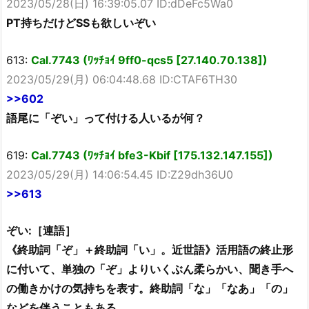
2023/05/28(日) 16:39:05.07 ID:dDeFc5Wa0
PT持ちだけどSSも欲しいぞい
613:
Cal.7743 (ﾜｯﾁｮｲ 9ff0-qcs5 [27.140.70.138])
2023/05/29(月) 06:04:48.68 ID:CTAF6TH30
>>602
語尾に「ぞい」って付ける人いるが何？
619:
Cal.7743 (ﾜｯﾁｮｲ bfe3-Kbif [175.132.147.155])
2023/05/29(月) 14:06:54.45 ID:Z29dh36U0
>>613
ぞい:［連語］
《終助詞「ぞ」＋終助詞「い」。近世語》活用語の終止形
に付いて、単独の「ぞ」よりいくぶん柔らかい、聞き手へ
の働きかけの気持ちを表す。終助詞「な」「なあ」「の」
などを伴うこともある。