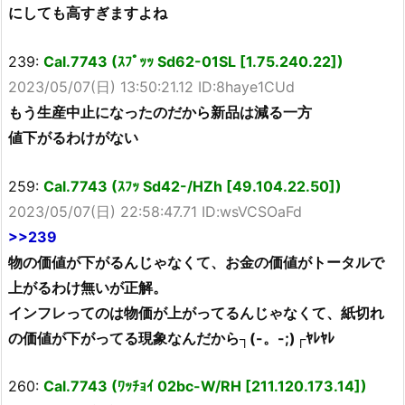
にしても高すぎますよね
239:
Cal.7743 (ｽﾌﾟｯｯ Sd62-01SL [1.75.240.22])
2023/05/07(日) 13:50:21.12 ID:8haye1CUd
もう生産中止になったのだから新品は減る一方
値下がるわけがない
259:
Cal.7743 (ｽﾌｯ Sd42-/HZh [49.104.22.50])
2023/05/07(日) 22:58:47.71 ID:wsVCSOaFd
>>239
物の価値が下がるんじゃなくて、お金の価値がトータルで
上がるわけ無いが正解。
インフレってのは物価が上がってるんじゃなくて、紙切れ
の価値が下がってる現象なんだから┐(-。-;)┌ﾔﾚﾔﾚ
260:
Cal.7743 (ﾜｯﾁｮｲ 02bc-W/RH [211.120.173.14])