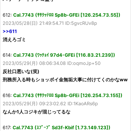
612:
Cal.7743 (ｻｻｸｯﾃﾛﾛ Sp8b-GFEi [126.254.73.55])
2023/05/28(日) 21:49:54.71 ID:5gvcRUv8p
>>611
消えろゴミ
614:
Cal.7743 (ﾜｯﾁｮｲ 97d4-GFEi [116.83.21.239])
2023/05/29(月) 08:06:34.08 ID:oqmoJp+50
反社口悪いな(笑)
刑務所入る時もショッボイ金無垢大事に付けてくのかなww
616:
Cal.7743 (ｻｻｸｯﾃﾛﾛ Sp8b-GFEi [126.254.73.155])
2023/05/29(月) 09:23:02.62 ID:1KaoARs6p
なんか1人コジキが混じってるな
617:
Cal.7743 (ｽﾌﾟｰﾌﾟ Sd3f-Kbif [1.73.149.123])