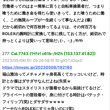
労働者ってのはまー簡単に言うと自転車操業者だ、つまり
喰うために働き金を得たら使いきって、また喰うために働
く、この無限ループが一生続くって事なんだよ(爆)
だから紙切れで何百枚持ってるよりは、その何百万を
ROLEXの腕時計に変換して形に残しておく方が、紙切れで
持っとくよりは賢いって意味だ┐(-。-;)┌ﾔﾚﾔﾚ
277:
Cal.7743 (ﾜｯﾁｮｲ c61b-/HZh [153.137.41.82])
2023/05/08(月) 05:26:56.10 ID:gX5TJGqx0
https://imepic.jp/20230508/192180
福山雅治ってメチャメチャ身長高くてカッコいいけど、時
計とか服はダサダサなんだよね(失笑ｗ
ドラマではスタイリストが服着せるから垢抜けてるけど、
プライベートの普段着や、身に付けてる時計はパテック・
フィリップ(笑)とダサダサｗｗｗｗ
どーせならROLEXにすりゃ良いのに(笑)