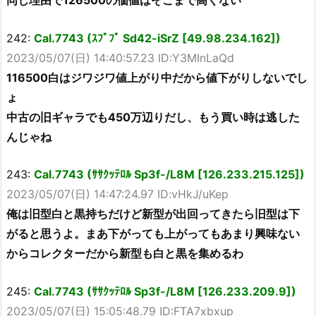
242:
Cal.7743 (ｽﾌﾟﾌﾟ Sd42-iSrZ [49.98.234.162])
2023/05/07(日) 14:40:57.23 ID:Y3MInLaQd
116500白はジワジワ値上がり中だから値下がりしないでし
ょ
中古の旧ギャラでも450万辺りだし、もう買い時は逃した
んじゃね
243:
Cal.7743 (ｻｻｸｯﾃﾛﾙ Sp3f-/L8M [126.233.215.125])
2023/05/07(日) 14:47:24.97 ID:vHkJ/uKep
俺は旧型白と黒持ちだけど新型が出回ってきたら旧型は下
がると思うよ。まあ下がっても上がってもあまり興味ない
からコレクターだから新型も白と黒を集めるわ
245:
Cal.7743 (ｻｻｸｯﾃﾛﾙ Sp3f-/L8M [126.233.209.9])
2023/05/07(日) 15:05:48.79 ID:FTA7xbxup