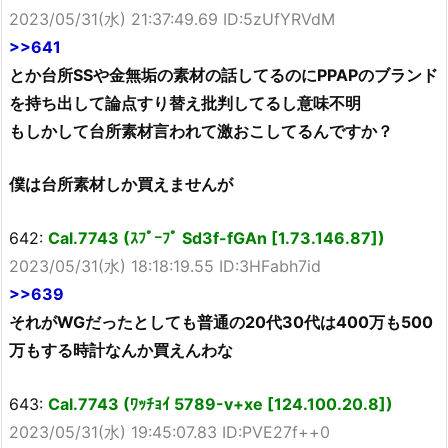
2023/05/31(水) 21:37:49.69 ID:5zUfYRVdM
>>641
とか台所SSや金無垢の素材の話してるのにPPAPのブランド
を持ち出して論点すり替え批判してるし意味不明
もしかして台所素材言われて激おこしてるんですか？
僕は台所素材しか買えませんが
642:
Cal.7743 (ｽﾌﾟｰﾌﾟ Sd3f-fGAn [1.73.146.87])
2023/05/31(水) 18:18:19.55 ID:3HFabh7id
>>639
それがWGだったとしても普通の20代30代は400万も500
万もする時計なんか買えんわな
643:
Cal.7743 (ﾜｯﾁｮｲ 5789-v+xe [124.100.20.8])
2023/05/31(水) 19:45:07.83 ID:PVE27f++0