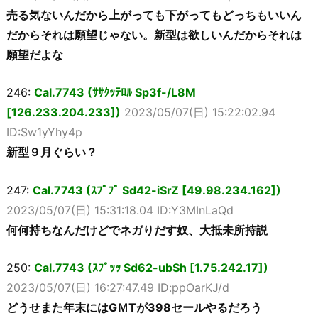
売る気ないんだから上がっても下がってもどっちもいいん
だからそれは願望じゃない。新型は欲しいんだからそれは
願望だよな
246:
Cal.7743 (ｻｻｸｯﾃﾛﾙ Sp3f-/L8M
[126.233.204.233])
2023/05/07(日) 15:22:02.94
ID:Sw1yYhy4p
新型９月ぐらい？
247:
Cal.7743 (ｽﾌﾟﾌﾟ Sd42-iSrZ [49.98.234.162])
2023/05/07(日) 15:31:18.04 ID:Y3MInLaQd
何何持ちなんだけどでネガりだす奴、大抵未所持説
250:
Cal.7743 (ｽﾌﾟｯｯ Sd62-ubSh [1.75.242.17])
2023/05/07(日) 16:27:47.49 ID:ppOarKJ/d
どうせまた年末にはGＭTが398セールやるだろう