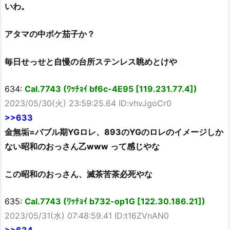
いわ。
アタマの中ボケ茄子か？
毎日せっせと自慢の台所ステンレス眺めとけや
634:
Cal.7743 (ﾜｯﾁｮｲ bf6c-4E95 [119.231.77.4])
2023/05/30(火) 23:59:25.64 ID:vhvJgoCr0
>>633
金無垢=バブル期YGロレ、893のYGのロレのイメージしか
ない昭和のおっさん乙www って感じやな
この昭和のおっさん、滅茶苦茶必死やな
635:
Cal.7743 (ﾜｯﾁｮｲ b732-op1G [122.30.186.21])
2023/05/31(水) 07:48:59.41 ID:t16ZVnAN0