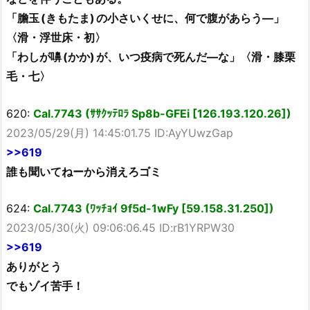
「膽玉 (きもたま) の小さいくせに、何で腹があらう―」
〈滑・浮世床・初〉
「わしが嚊 (かか) が、いつ疫病で死んだ―な」〈滑・膝栗
毛・七〉
620:
Cal.7743 (ｻｻｸｯﾃﾛﾗ Sp8b-GFEi [126.193.120.26])
2023/05/29(月) 14:45:01.75 ID:AyYUwzGap
>>619
誰も聞いてねーから消えろゴミ
624:
Cal.7743 (ﾜｯﾁｮｲ 9f5d-1wFy [59.158.31.250])
2023/05/30(火) 09:06:06.45 ID:rB1YRPW30
>>619
ありがとう
でもゾイ苦手！