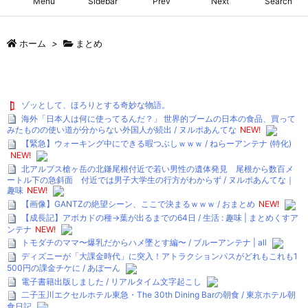
Menu
Sidebar
Prev
Next
Search
ホーム
>
まとめ
ゾッとして、ほろりとする奇妙な物語。
海外「日本人は何に使ってるんだ？」 世界的ブームの日本の食品、買って
みたものの使い道が分からない外国人が続出 / ヌルポあんてな
NEW!
【緊急】ウォーキング中にできる暇つぶしｗｗｗ / ねらーアンテナ (特化)
NEW!
北アルプス槍ヶ岳の北鎌尾根付近で若い男性の遺体発見 尾根から数百メ
ートル下の急斜面 付近では男子大学生の行方がわからず / ヌルポあんてな｜
趣味
NEW!
【画像】GANTZの絶望シーン、ここで決まるｗｗｗ / おまとめ
NEW!
【成長記】アボカドの種→葉が出るまでの64日 / 生活 : 趣味 | まとめくすア
ンテナ
NEW!
トモダチのママ〜爆乳だからハメ墜とす編〜 / ブルーアンテナ | all
ディズニーが「大課金時代」に突入！アトラクションパスがどれもこれも1
500円の課金チケに / あぼーん
電子書籍出版しました / リアルタイム文字起こし
二子玉川エクセルホテル東急・The 30th Dining Barの朝食 / 東京ホテル朝
食日記