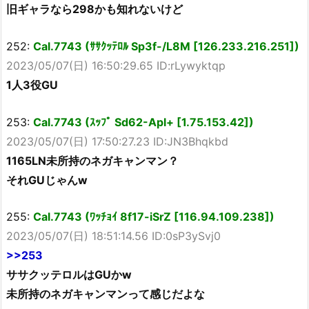
旧ギャラなら298かも知れないけど
252:
Cal.7743 (ｻｻｸｯﾃﾛﾙ Sp3f-/L8M [126.233.216.251])
2023/05/07(日) 16:50:29.65 ID:rLywyktqp
1人3役GU
253:
Cal.7743 (ｽｯﾌﾟ Sd62-Apl+ [1.75.153.42])
2023/05/07(日) 17:50:27.23 ID:JN3Bhqkbd
1165LN未所持のネガキャンマン？
それGUじゃんw
255:
Cal.7743 (ﾜｯﾁｮｲ 8f17-iSrZ [116.94.109.238])
2023/05/07(日) 18:51:14.56 ID:0sP3ySvj0
>>253
ササクッテロルはGUかw
未所持のネガキャンマンって感じだよな