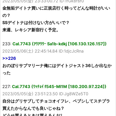
2023/05/05(金) 23:33:00.72 ID:1fGk8fsf0
金無垢デイトナ買いに正規店行く時ってどんな時計がいい
の？
SSデイトナは付けない方がいいで？
来週、レキシア新宿行く予定。
233:
Cal.7743 (ｱｳｱｳｳｰ Sa1b-kdkj [106.130.126.157])
2023/05/06(土) 22:45:14.84 ID:1djcJcRna
>>226
おのぼりサブマリーナ俺にはデイトジャスト36しか出なか
った
227:
Cal.7743 (ﾜｯﾁｮｲ f545-MI1M [180.200.97.224])
2023/05/05(金) 23:51:23.50 ID:Jg8WZe5T0
自分はグリサブしてチョコオイフレ、ペブシしてスチブラ
買えたからなんでも良いじゃね？
どうせ買えるときは買えるんだし