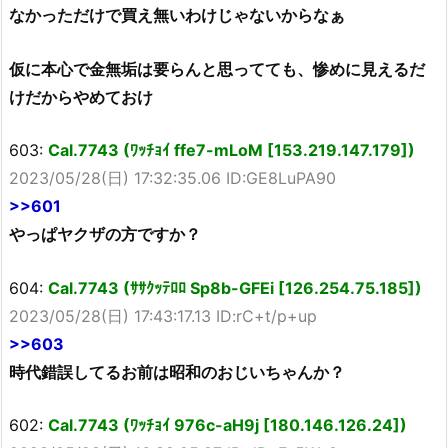
なかっただけで買え無いわけじゃないからなぁ
仮に本心で金無垢は要らんと思ってても、惨めに見えるだ
けだからやめておけ
603:
Cal.7743 (ﾜｯﾁｮｲ ffe7-mLoM [153.219.147.179])
2023/05/28(日) 17:32:35.06 ID:GE8LuPA90
>>601
やっぱヤクザの方ですか？
604:
Cal.7743 (ｻｻｸｯﾃﾛﾛ Sp8b-GFEi [126.254.75.185])
2023/05/28(日) 17:43:17.13 ID:rC+t/p+up
>>603
時代錯誤してるお前は昭和のおじいちゃんか？
602:
Cal.7743 (ﾜｯﾁｮｲ 976c-aH9j [180.146.126.24])