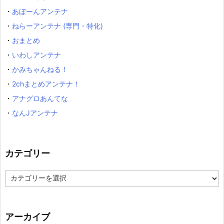
・
あぼーんアンテナ
・
ねらーアンテナ (専門・特化)
・
おまとめ
・
いわしアンテナ
・
かみちゃんねる！
・
2chまとめアンテナ！
・
アナグロあんてな
・
なんJアンテナ
カテゴリー
カ
テ
ゴ
リ
ー
アーカイブ