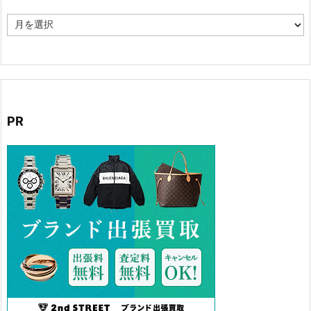
ア
ー
カ
イ
ブ
PR