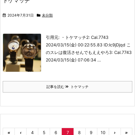
トケマッチ
2024年7月31日
未分類
引用元: ・トケマッチ
2: Cal.7743
2024/03/15(金) 00:22:55.83 ID:lc9jDjqd こ
のスレは復活させんでもええやろ3: Cal.7743
2024/03/15(金) 07:06:34 ...
記事を読む
トケマッチ
«
‹
4
5
6
7
8
9
10
›
»