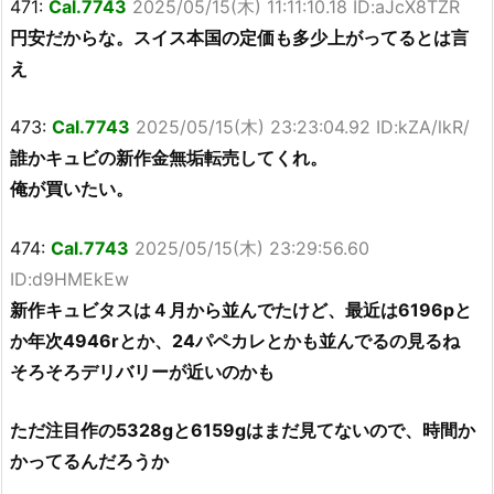
471:
Cal.7743
2025/05/15(木) 11:11:10.18 ID:aJcX8TZR
円安だからな。スイス本国の定価も多少上がってるとは言
え
473:
Cal.7743
2025/05/15(木) 23:23:04.92 ID:kZA/lkR/
誰かキュビの新作金無垢転売してくれ。
俺が買いたい。
474:
Cal.7743
2025/05/15(木) 23:29:56.60
ID:d9HMEkEw
新作キュビタスは４月から並んでたけど、最近は6196pと
か年次4946rとか、24パペカレとかも並んでるの見るね
そろそろデリバリーが近いのかも
ただ注目作の5328gと6159gはまだ見てないので、時間か
かってるんだろうか