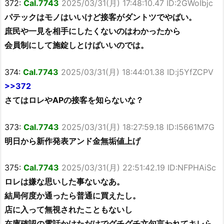
372:
Cal.7743
2025/03/31(月) 17:48:10.47 ID:2GWoIbjc
パテックはモノはいいけど接客がダントツでやばい。
庶民や一見を相手にしたくないのはわかったから
会員制にして施錠しとけばいいのでは。
374:
Cal.7743
2025/03/31(月) 18:44:01.38 ID:j5YfZCPV
>>372
さてはロレやAPの接客を知らないな？
373:
Cal.7743
2025/03/31(月) 18:27:59.18 ID:I5661M7G
明日から新作発表アンド金無垢値上げ
375:
Cal.7743
2025/03/31(月) 22:51:42.19 ID:NFPHAiSc
ロレは嫌な思いした事ないなあ。
結局何度か通ったら普通に買えたし。
店に入って無視されたこともないし
在庫確認の電話かけただけでグチグチ文句言われてキレら