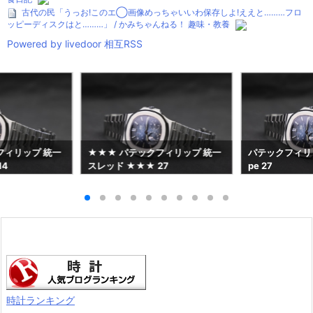
古代の民「うっお!このエ◯画像めっちゃいいわ保存しよ!ええと………フロ
ッピーディスクはと………」 / かみちゃんねる！ 趣味・教養
Powered by livedoor 相互RSS
フィリップ 統一
★★★ パテックフィリップ 統一
パテックフィリップ 
14
スレッド ★★★ 27
pe 27
時計ランキング