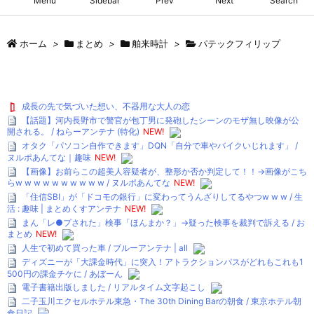
Menu
Sidebar
Prev
Next
Search
ホーム
>
まとめ
>
舶来時計
>
パテックフィリップ
成長の先で気づいた想い、不器用な大人の恋
【話題】河内長野市で警官が包丁男に発砲したシーンのモザ無し映像が公
開される。 / ねらーアンテナ (特化)
NEW!
オタク「パソコン自作できます」DQN「自分で車やバイクいじれます」 /
ヌルポあんてな｜趣味
NEW!
【画像】お前らこの超美人容疑者が、整形か否か判定して！！→画像がこち
らw w w w w w w w w w / ヌルポあんてな
NEW!
「住信SBI」が「ドコモの銀行」に変わってうんざりしてるやつw w w / 生
活 : 趣味 | まとめくすアンテナ
NEW!
まん「レ●プされた」検事「ほんまか？」→疑った検事を裁判で訴える / お
まとめ
NEW!
人生で初めて買った車 / ブルーアンテナ | all
ディズニーが「大課金時代」に突入！アトラクションパスがどれもこれも1
500円の課金チケに / あぼーん
電子書籍出版しました / リアルタイム文字起こし
二子玉川エクセルホテル東急・The 30th Dining Barの朝食 / 東京ホテル朝
食日記