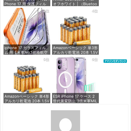
Phone 17 用 保護フィル
オフホワイト | （Bluetoo
ム 強化ガラス 耐衝撃 高
th 5.3） 【完全ワイヤレ
3位
4位
透過率 指紋防止 貼りやす
スイヤホン/ウルトラノイ
い ガイド枠付き | いPhon
ズキャンセリング 2.0 / マ
e17 (6.3インチ) 対応 2枚
ルチポイント接続 / 最大6
セット DSP25F1698
0時間再生 / PSE技術基準
適合】
価格：¥1,357
価格：¥7,990
iphone 17 ガラスフィル
Amazonベーシック 単3形
ム 用【米軍No.1規格航空
アルカリ乾電池 20本 1.5V
材料&独創的なガイド枠】
保存期限10年 液漏れ防止
5位
6位
2枚セット 全面保護 最強
硬度10H 耐衝撃 | いphon
価格：¥846
e17 保護フィルム 気泡な
し Zeniss 自動吸着 貼付
け簡単 iphone17フィルム
超クリア画
価格：¥1,260
Amazonベーシック 単4形
ESR iPhone 17 ケース 2
アルカリ乾電池 20本 1.5V
世代黄変防止 3倍米軍MIL
保存期限10年 液漏れ防止
規格 MagSafe対応 あいふ
おん17用 カメラボタン付
き クリア | SGS認証 エア
価格：¥836
ガードコーナー ワイヤレ
ス充電 耐衝撃 PC背面TP
Uバンパー 指紋防止 高耐