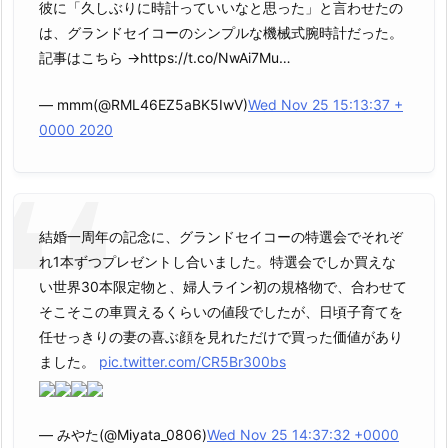
彼に「久しぶりに時計っていいなと思った」と言わせたの
は、グランドセイコーのシンプルな機械式腕時計だった。
記事はこちら →https://t.co/NwAi7Mu…
— mmm(@RML46EZ5aBK5IwV)
Wed Nov 25 15:13:37 +
0000 2020
結婚一周年の記念に、グランドセイコーの特選会でそれぞ
れ1本ずつプレゼントし合いました。特選会でしか買えな
い世界30本限定物と、婦人ライン初の規格物で、合わせて
そこそこの車買えるくらいの値段でしたが、日頃子育てを
任せっきりの妻の喜ぶ顔を見れただけで買った価値があり
ました。
pic.twitter.com/CR5Br300bs
— みやた(@Miyata_0806)
Wed Nov 25 14:37:32 +0000