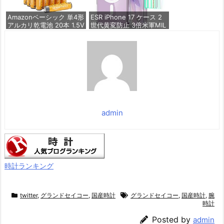
価格：¥1,260
Amazonベーシック 単4形
ESR iPhone 17 ケース 2
アルカリ乾電池 20本 1.5V
世代黄変防止 3倍米軍MIL
保存期限10年 液漏れ防止
規格 MagSafe対応 あいふ
おん17用 カメラボタン付
き クリア | SGS認証 エア
価格：¥836
ガードコーナー ワイヤレ
ス充電 耐衝撃 PC背面TP
Uバンパー 指紋防止 高耐
久性 マグネット
価格：¥1,439
admin
時計ランキング
twitter
,
グランドセイコー
,
国産時計
グランドセイコー
,
国産時計
,
腕
時計
Posted by
admin