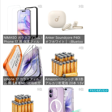
1位
2位
NIMASO ガラスフィルム i
Anker Soundcore P40i
Phone 17 用 保護フィル
オフホワイト | （Bluetoo
ム 強化ガラス 耐衝撃 高
th 5.3） 【完全ワイヤレ
3位
4位
透過率 指紋防止 貼りやす
スイヤホン/ウルトラノイ
い ガイド枠付き | いPhon
ズキャンセリング 2.0 / マ
e17 (6.3インチ) 対応 2枚
ルチポイント接続 / 最大6
セット DSP25F1698
0時間再生 / PSE技術基準
適合】
価格：¥1,357
価格：¥5,990
iphone 17 ガラスフィル
Amazonベーシック 単3形
ム 用【米軍No.1規格航空
アルカリ乾電池 20本 1.5V
材料&独創的なガイド枠】
保存期限10年 液漏れ防止
5位
6位
2枚セット 全面保護 最強
硬度10H 耐衝撃 | いphon
価格：¥846
e17 保護フィルム 気泡な
し Zeniss 自動吸着 貼付
け簡単 iphone17フィルム
超クリア画