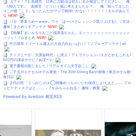
【ファ！？】面接官「日本に刀鍛冶は何人いるか推定してください」 俺
「188人です」 面接官「どういう風に考えましたか？」 俺「知ってました」
→この後『こう』なったんだがマジで納得いかない！！！！！ / ヌルポあんて
な
NEW!
バカ「野菜うめーwww」ワイ「ほーい(ドレッシング取り上げる)」 / 生活 :
趣味 | まとめくすアンテナ
NEW!
【画像】まいんちゃんこと福原遥ちゃん、エッッッッッッッッッッッッッ
ッッッ！ / おまとめ
NEW!
中川朋美 １メートル越えの大迫力白おっぱい！！ / ブルーアンテナ | all
ディズニーが「大課金時代」に突入！アトラクションパスがどれもこれも1
500円の課金チケに / あぼーん
電子書籍出版しました / リアルタイム文字起こし
二子玉川エクセルホテル東急・The 30th Dining Barの朝食 / 東京ホテル朝
食日記
古代の民「うっお!このエ◯画像めっちゃいいわ保存しよ!ええと………フロ
ッピーディスクはと………」 / かみちゃんねる！ 趣味・教養
Powered by livedoor 相互RSS