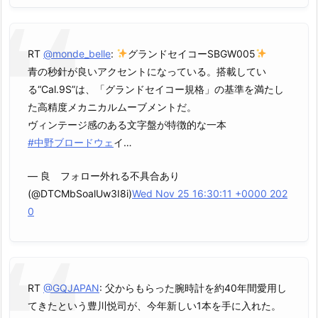
RT
@monde_belle
:
グランドセイコーSBGW005
青の秒針が良いアクセントになっている。搭載してい
る“Cal.9S”は、「グランドセイコー規格」の基準を満たし
た高精度メカニカルムーブメントだ。
ヴィンテージ感のある文字盤が特徴的な一本
#中野ブロードウェ
イ…
— 良 フォロー外れる不具合あり
(@DTCMbSoalUw3I8i)
Wed Nov 25 16:30:11 +0000 202
0
RT
@GQJAPAN
: 父からもらった腕時計を約40年間愛用し
てきたという豊川悦司が、今年新しい1本を手に入れた。