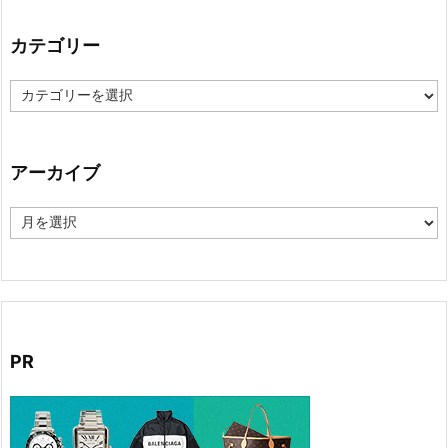
カテゴリー
カ
テ
ゴ
リ
ー
アーカイブ
ア
ー
カ
イ
ブ
PR