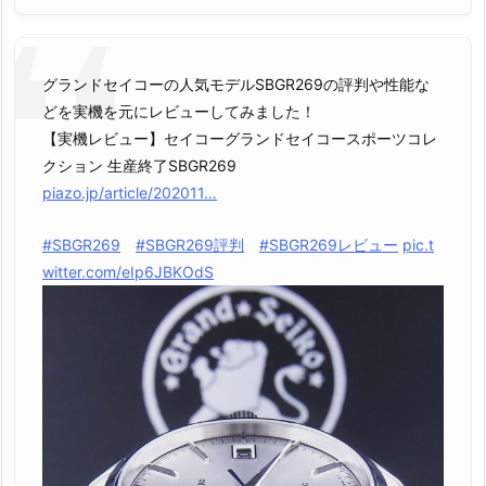
グランドセイコーの人気モデルSBGR269の評判や性能な
どを実機を元にレビューしてみました！
【実機レビュー】セイコーグランドセイコースポーツコレ
クション 生産終了SBGR269
piazo.jp/article/202011…
#SBGR269
#SBGR269評判
#SBGR269レビュー
pic.t
witter.com/eIp6JBKOdS