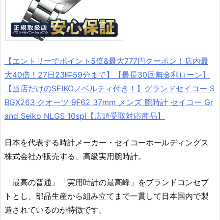
【エントリーでポイント5倍&最大777円クーポン！店内最
大40倍！27日23時59分まで】【最長30回無金利ローン】
【当店だけのSEIKOノベルティ付き！】グランドセイコー S
BGX263 クオーツ 9F62 37mm メンズ 腕時計 セイコー Gr
and Seiko NLGS_10spl【店頭受取対応商品】
日本を代表する時計メーカー・セイコーホールディングス
株式会社が販売する、高級実用腕時計。
「最高の普通」「実用時計の最高峰」をブランドコンセプ
トとし、部品生産から組み立てまで一貫して日本国内で製
造されているのが特徴です。