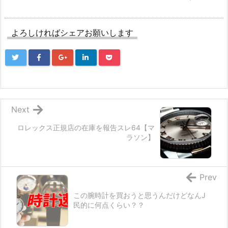
よろしければシェアお願いします
Next
ロレックス正規店の在庫を報告スレ64【マ
ラソン】
Prev
この腕時計を買おうと思うんだけどなんJ
民的に何点くらい？？