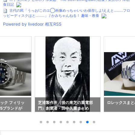
食日記
古代の民「うっお!このエ◯画像めっちゃいいわ保存しよ!ええと………フロ
ッピーディスクはと………」 / かみちゃんねる！ 趣味・教養
Powered by livedoor 相互RSS
ック フィリッ
芝浦製作所（後の東芝の重電部
ロレックスまと
5ブランドが
門）創業者・田中久重まとめ
ルド」から撤退