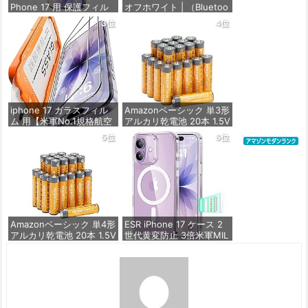
Phone 17 用 保護フィル
オフホワイト | （Bluetoo
ム 強化ガラス 耐衝撃 高
th 5.3） 【完全ワイヤレ
3位
4位
透過率 指紋防止 貼りやす
スイヤホン/ウルトラノイ
い ガイド枠付き | いPhon
ズキャンセリング 2.0 / マ
e17 (6.3インチ) 対応 2枚
ルチポイント接続 / 最大6
セット DSP25F1698
0時間再生 / PSE技術基準
適合】
価格：¥1,357
価格：¥7,990
iphone 17 ガラスフィル
Amazonベーシック 単3形
ム 用【米軍No.1規格航空
アルカリ乾電池 20本 1.5V
材料&独創的なガイド枠】
保存期限10年 液漏れ防止
5位
6位
2枚セット 全面保護 最強
硬度10H 耐衝撃 | いphon
価格：¥846
e17 保護フィルム 気泡な
し Zeniss 自動吸着 貼付
け簡単 iphone17フィルム
超クリア画
価格：¥1,260
Amazonベーシック 単4形
ESR iPhone 17 ケース 2
アルカリ乾電池 20本 1.5V
世代黄変防止 3倍米軍MIL
保存期限10年 液漏れ防止
規格 MagSafe対応 あいふ
おん17用 カメラボタン付
き クリア | SGS認証 エア
価格：¥836
ガードコーナー ワイヤレ
ス充電 耐衝撃 PC背面TP
Uバンパー 指紋防止 高耐