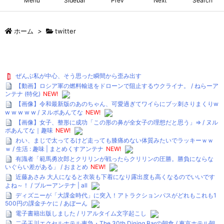
Menu
Sidebar
Prev
Next
Search
ホーム
>
twitter
ぜんぶ私が中心、そう思った瞬間から歪み出す
【動画】ロシア軍の燃料輸送をドローンで阻止するウクライナ。 / ねらーア
ンテナ (特化)
NEW!
【画像】令和最新版のあのちゃん、可愛過ぎてワイらにブッ刺さりまくりw
w w w w w / ヌルポあんてな
NEW!
【画像】女子、整形に成功「この形の鼻が全女子の理想だと思う」⇒ / ヌル
ポあんてな｜趣味
NEW!
わい、まじで太ってるけど走っても膝痛めない体質みたいでラッキーｗｗ
ｗ / 生活 : 趣味 | まとめくすアンテナ
NEW!
有識者「範馬勇次郎とクリリンが戦ったらクリリンの圧勝。勝負にならな
いぐらい差がある」 / おまとめ
NEW!
近藤あさみ 大人になると衣装も下着になり露出度も高くなるのでいいです
よね～！ / ブルーアンテナ | all
ディズニーが「大課金時代」に突入！アトラクションパスがどれもこれも1
500円の課金チケに / あぼーん
電子書籍出版しました / リアルタイム文字起こし
二子玉川エクセルホテル東急・The 30th Dining Barの朝食 / 東京ホテル朝