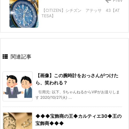
Prev
【CITIZEN】シチズン アテッサ 43【AT
TESA】
関連記事
【画像】この腕時計をおっさんがつけた
ら、笑われる？
引用元: 以下、5ちゃんねるからVIPがお送りしま
す 2020/10/27(火) ...
◆◆◆宝飾商の王◆カルティエ30◆王の
宝飾商◆◆◆