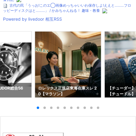
古代の民「うっお!このエ◯画像めっちゃいいわ保存しよ!ええと………フロ
ッピーディスクはと………」 / かみちゃんねる！ 趣味・教養
Powered by livedoor 相互RSS
DOR総合56
ロレックス正規店東海在庫スレ 2
【チューダー】T
0【マラソン】
【チュードル】