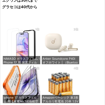
エクワンは30代まで
グラセコは40代から
1位
2位
NIMASO ガラスフィルム i
Anker Soundcore P40i
Phone 17 用 保護フィル
オフホワイト | （Bluetoo
ム 強化ガラス 耐衝撃 高
th 5.3） 【完全ワイヤレ
3位
4位
透過率 指紋防止 貼りやす
スイヤホン/ウルトラノイ
い ガイド枠付き | いPhon
ズキャンセリング 2.0 / マ
e17 (6.3インチ) 対応 2枚
ルチポイント接続 / 最大6
セット DSP25F1698
0時間再生 / PSE技術基準
適合】
価格：¥1,357
価格：¥7,990
iphone 17 ガラスフィル
Amazonベーシック 単3形
ム 用【米軍No.1規格航空
アルカリ乾電池 20本 1.5V