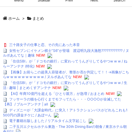
Menu
Sidebar
Prev
Next
Search
ホーム
>
まとめ
三十路女子の仕事と恋、その先にあった本音
女性セブンにイケメン棋士”S6”が登場 渡辺明九段大激怒???????????? / ヌ
ルポあんてな｜趣味
NEW!
「住信SBI」が「ドコモの銀行」に変わってうんざりしてるやつw w w / ね
らーアンテナ (特化)
NEW!
【画像】お前らこの超美人容疑者が、整形か否か判定して！！→画像がこち
らw w w w w w w w w w / ヌルポあんてな
NEW!
「住信SBI」が「ドコモの銀行」に変わってうんざりしてるやつw w w / 生
活 : 趣味 | まとめくすアンテナ
NEW!
【AI】年商10億円を超える「ひとり親方」が急増 / おまとめ
NEW!
フッサーラの猫を心行くまでモフってたら・・・○○○○が全滅してた
【再】 / ブルーアンテナ | all
ディズニーが「大課金時代」に突入！アトラクションパスがどれもこれも1
500円の課金チケに / あぼーん
電子書籍出版しました / リアルタイム文字起こし
二子玉川エクセルホテル東急・The 30th Dining Barの朝食 / 東京ホテル朝
食日記