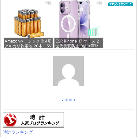
材料&独創的なガイド枠】
保存期限10年 液漏れ防止
5位
6位
2枚セット 全面保護 最強
硬度10H 耐衝撃 | いphon
価格：¥846
e17 保護フィルム 気泡な
し Zeniss 自動吸着 貼付
け簡単 iphone17フィルム
超クリア画
価格：¥1,260
Amazonベーシック 単4形
ESR iPhone 17 ケース 2
アルカリ乾電池 20本 1.5V
世代黄変防止 3倍米軍MIL
保存期限10年 液漏れ防止
規格 MagSafe対応 あいふ
おん17用 カメラボタン付
き クリア | SGS認証 エア
価格：¥836
ガードコーナー ワイヤレ
ス充電 耐衝撃 PC背面TP
Uバンパー 指紋防止 高耐
久性 マグネット
価格：¥1,699
admin
時計ランキング