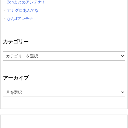
・
2chまとめアンテナ！
・
アナグロあんてな
・
なんJアンテナ
カテゴリー
カ
テ
ゴ
リ
ー
アーカイブ
ア
ー
カ
イ
ブ