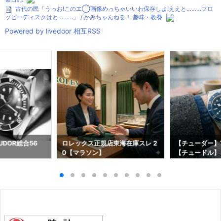
古代の民「うっお!このエ◯画像めっちゃいいわ保存しよ!ええと………フロ
ッピーディスクはと………」 / かみちゃんねる！ 趣味・教養
Powered by livedoor 相互RSS
DOR総合56
ロレックス正規店東海在庫スレ 2
【チューダー】T
0【マラソン】
【チュードル】