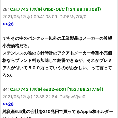
28:
Cal.7743 (ﾜｯﾁｮｲ 61bb-OI/C [124.98.18.109])
2021/05/12(水) 09:41:08.09 ID:D6My7Oi/0
>>26
でもその中のパンクシー以外の工業製品はメーカーの希望
小売価格だろ。
ステンレスの唯の３針時計のアクアもメーカー希望小売価
格ならブランド料も加味して納得できるが、それがプレミ
アムが付いて５００万っていうのがおかしい、って言って
るの。
34:
Cal.7743 (ﾜｯﾁｮｲ ee32-eDXf [153.168.217.19])
2021/05/12(水) 12:38:22.84 ID:/BgwVjyc0
>>28
純資産6.5兆の会社を210兆円で買ってるApple株ホルダー