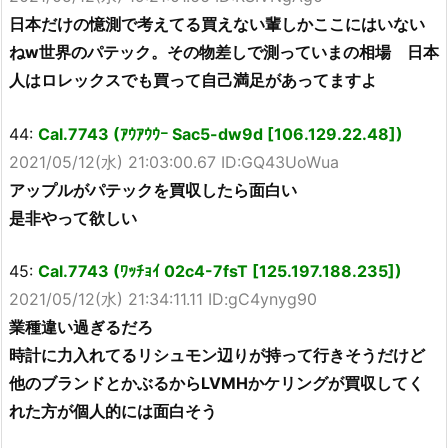
日本だけの憶測で考えてる買えない輩しかここにはいない
ねw世界のパテック。その物差しで測っていまの相場 日本
人はロレックスでも買って自己満足があってますよ
44:
Cal.7743 (ｱｳｱｳｳｰ Sac5-dw9d [106.129.22.48])
2021/05/12(水) 21:03:00.67 ID:GQ43UoWua
アップルがパテックを買収したら面白い
是非やって欲しい
45:
Cal.7743 (ﾜｯﾁｮｲ 02c4-7fsT [125.197.188.235])
2021/05/12(水) 21:34:11.11 ID:gC4ynyg90
業種違い過ぎるだろ
時計に力入れてるリシュモン辺りが持って行きそうだけど
他のブランドとかぶるからLVMHかケリングが買収してく
れた方が個人的には面白そう