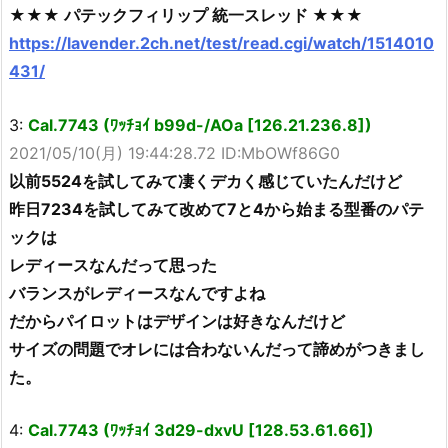
★★★ パテックフィリップ 統一スレッド ★★★
https://lavender.2ch.net/test/read.cgi/watch/1514010
431/
3:
Cal.7743 (ﾜｯﾁｮｲ b99d-/AOa [126.21.236.8])
2021/05/10(月) 19:44:28.72 ID:MbOWf86G0
以前5524を試してみて凄くデカく感じていたんだけど
昨日7234を試してみて改めて7と4から始まる型番のパテ
ックは
レディースなんだって思った
バランスがレディースなんですよね
だからパイロットはデザインは好きなんだけど
サイズの問題でオレには合わないんだって諦めがつきまし
た。
4:
Cal.7743 (ﾜｯﾁｮｲ 3d29-dxvU [128.53.61.66])