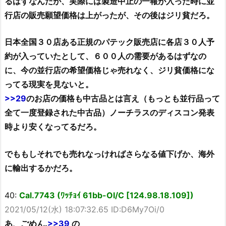
るはずなんだが、実際には製造中止の一報が入った時に並
行店の販売願望価格は上がったが、その後はジリ貧だろ。
日本全国３０店ある正規のパテック販売店に各店３０人予
約が入っていたとして、６００人の需要があるはずなの
に、今の並行店の希望価格じゃ売れなく、ジリ貧価格にな
ってる現実を見ないと。
>>29
のお店の価格も中古品とは言え（もっとも並行品って
全て一度登録された中古品）ノーチラスのディスコン発表
時より安くなってるだろ。
でももしそれでも売れなっければさらなる値下げか、海外
に輸出するかだろ。
40:
Cal.7743 (ﾜｯﾁｮｲ 61bb-OI/C [124.98.18.109])
2021/05/12(水) 18:07:32.65 ID:D6My7Oi/0
あ、ごめん.
>>39
の