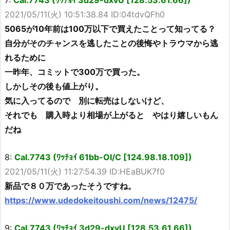
7:
Cal.7743 (ﾜｯﾁｮｲ 3d29-dxvU [128.53.61.66])
2021/05/11(火) 10:51:38.84 ID:04tdvQFh0
5065が10年前は100万以下で買えたことって知ってる？
自分がそのチャンスを逃したことの後悔やトラウマから逃
れるために
一昨年、コミットで300万で買った。
しかしその後も値上がり。
気に入ってるので 別に転売はしないけど、
それでも 購入時より相場が上がると やはり嬉しいもん
だね
8:
Cal.7743 (ﾜｯﾁｮｲ 61bb-OI/C [124.98.18.109])
2021/05/11(火) 11:27:54.39 ID:HEaBUK7f0
新品で８０万であったそうですね。
https://www.udedokeitoushi.com/news/12475/
9:
Cal.7743 (ﾜｯﾁｮｲ 3d29-dxvU [128.53.61.66])