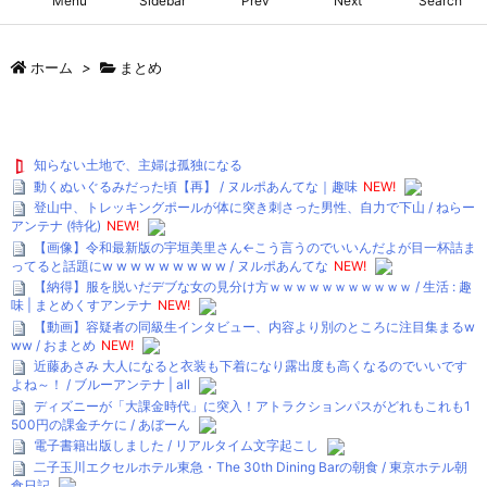
Menu
Sidebar
Prev
Next
Search
ホーム
>
まとめ
知らない土地で、主婦は孤独になる
動くぬいぐるみだった頃【再】 / ヌルポあんてな｜趣味
NEW!
登山中、トレッキングポールが体に突き刺さった男性、自力で下山 / ねらー
アンテナ (特化)
NEW!
【画像】令和最新版の宇垣美里さん←こう言うのでいいんだよが目一杯詰ま
ってると話題にw w w w w w w w w / ヌルポあんてな
NEW!
【納得】服を脱いだデブな女の見分け方ｗｗｗｗｗｗｗｗｗｗｗ / 生活 : 趣
味 | まとめくすアンテナ
NEW!
【動画】容疑者の同級生インタビュー、内容より別のところに注目集まるw
ww / おまとめ
NEW!
近藤あさみ 大人になると衣装も下着になり露出度も高くなるのでいいです
よね～！ / ブルーアンテナ | all
ディズニーが「大課金時代」に突入！アトラクションパスがどれもこれも1
500円の課金チケに / あぼーん
電子書籍出版しました / リアルタイム文字起こし
二子玉川エクセルホテル東急・The 30th Dining Barの朝食 / 東京ホテル朝
食日記