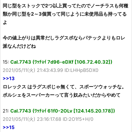
同じ型をストックで2つ以上買ってたのでノーチラスも何種
類か同じ型を2～3個買って同じように未使用品も持ってる
よ
今の値上がりは異常だしラグスポならパテックよりもロレ
派なんだけどね
15:
Cal.7743 (ﾜｯﾁｮｲ 7d96-eDXf [106.72.40.32])
2021/05/11(火) 21:43:43.99 ID:LHHpB5DX0
>>13
ロレックス はラグスポじゃ無くて、スポーツウォッチな。
ポルシェをスーパーカーって言う奴みたいだからやめて
21:
Cal.7743 (ﾜｯﾁｮｲ 61f0-2OLv [124.145.20.178])
2021/05/11(火) 23:16:17.68 ID:2O1f5+H/0
>>15