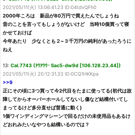
2021/05/11(火) 13:06:41.23 ID:04tdvQFh0
2000年ころは 新品が80万円で買えたんでしょうね
昔のことを言ってもしょうがないけど 当時10個買って寝
かせておけば
今年あたり 少なくとも２~３千万円の純利があったろうに
ねえ
13:
Cal.7743 (ｱｳｱｳｳｰ Sac5-dw9d [106.128.23.44])
2021/05/11(火) 20:12:31.33 ID:0CQ1HKKpa
>>9
正にその頃に3つ買って今2代目をたまに使ってる(初代は故
障してからオーバーホールしてないし傷など結構付いてし
まってるけど多分直せば普通に動く)
1個ワインディングマシーンで回るだけの未使用品もあるけ
どおれみたいなやつも結構いるのでは？