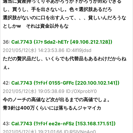
適当に資産持ってりゃあがろうが下がろうが対応できる
し、買うし、手を出さないし。色々選択肢あるだろ
選択肢がないのに口を出す人って、、、貧しいんだろうな
としかw それは資金以外もな
36:
Cal.7743 (ｽﾌｯ Sda2-hETr [49.106.212.128])
2021/05/12(水) 14:23:53.86 ID:4IfI9jdsd
ただの贅沢品だし、いくらでも代替品もあるわけだからね
ぇ。
42:
Cal.7743 (ﾜｯﾁｮｲ 0155-GFFc [220.100.102.141])
2021/05/12(水) 19:05:38.69 ID:/OXprobY0
今のノーチの高値など次が出るまでの高値でしょ。
青3針は400万くらいには落ちるんジャマイカ
43:
Cal.7743 (ﾜｯﾁｮｲ ee2e-nFSz [153.168.171.51])
2021/05/12(水) 19:21:01.66 ID:RSIVNgAg0