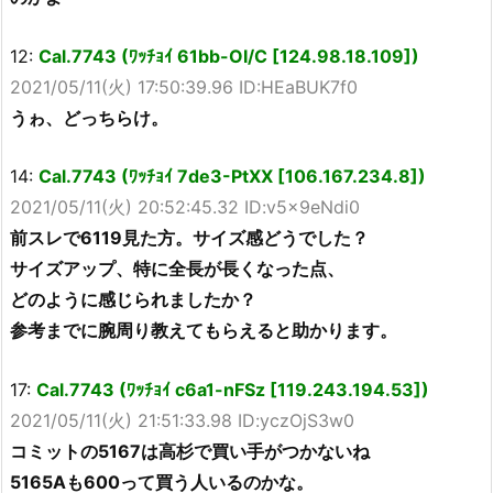
12:
Cal.7743 (ﾜｯﾁｮｲ 61bb-OI/C [124.98.18.109])
2021/05/11(火) 17:50:39.96 ID:HEaBUK7f0
うゎ、どっちらけ。
14:
Cal.7743 (ﾜｯﾁｮｲ 7de3-PtXX [106.167.234.8])
2021/05/11(火) 20:52:45.32 ID:v5x9eNdi0
前スレで6119見た方。サイズ感どうでした？
サイズアップ、特に全長が長くなった点、
どのように感じられましたか？
参考までに腕周り教えてもらえると助かります。
17:
Cal.7743 (ﾜｯﾁｮｲ c6a1-nFSz [119.243.194.53])
2021/05/11(火) 21:51:33.98 ID:yczOjS3w0
コミットの5167は高杉で買い手がつかないね
5165Aも600って買う人いるのかな。