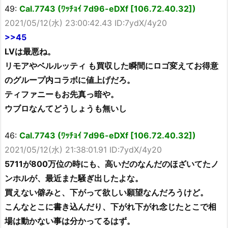
49:
Cal.7743 (ﾜｯﾁｮｲ 7d96-eDXf [106.72.40.32])
2021/05/12(水) 23:00:42.43 ID:7ydX/4y20
>>45
LVは最悪ね。
リモアやベルルッティ も買収した瞬間にロゴ変えてお得意
のグループ内コラボに値上げだろ。
ティファニーもお先真っ暗や。
ウブロなんてどうしょうも無いし
46:
Cal.7743 (ﾜｯﾁｮｲ 7d96-eDXf [106.72.40.32])
2021/05/12(水) 21:38:01.91 ID:7ydX/4y20
5711が800万位の時にも、高いだのなんだのほざいてたノ
ンホルが、最近また騒ぎ出したよな。
買えない僻みと、下がって欲しい願望なんだろうけど。
こんなとこに書き込んだり、下がれ下がれ念じたとこで相
場は動かない事は分かってるはず。