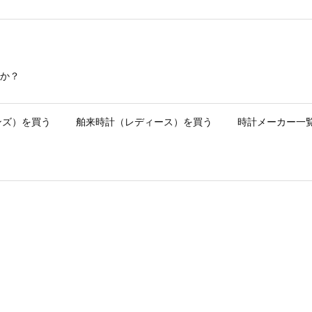
か？
ンズ）を買う
舶来時計（レディース）を買う
時計メーカー一