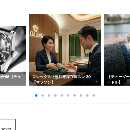
総合56【チュ
ロレックス正規店東海在庫スレ 20
【チューダー
【マラソン】
ードル】