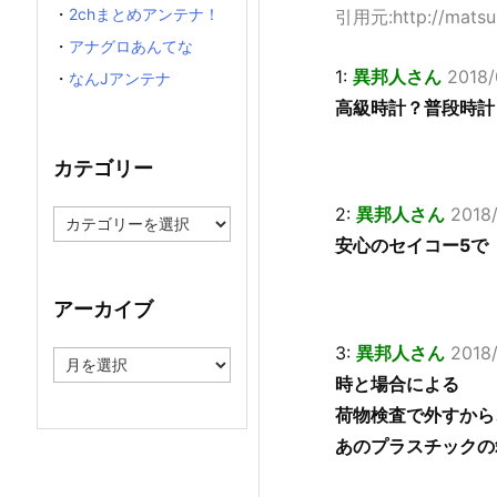
・
2chまとめアンテナ！
引用元:http://matsuri
・
アナグロあんてな
1:
異邦人さん
2018/
・
なんJアンテナ
高級時計？普段時計
カテゴリー
2:
異邦人さん
2018/
カ
テ
安心のセイコー5で
ゴ
リ
ー
アーカイブ
3:
異邦人さん
2018
ア
ー
時と場合による
カ
荷物検査で外すから
イ
ブ
あのプラスチックの