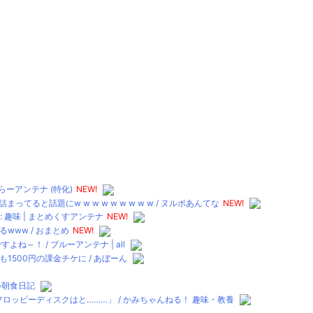
ーアンテナ (特化)
NEW!
と話題にw w w w w w w w w / ヌルポあんてな
NEW!
 趣味 | まとめくすアンテナ
NEW!
ww / おまとめ
NEW!
～！ / ブルーアンテナ | all
500円の課金チケに / あぼーん
テル朝食日記
ロッピーディスクはと………」 / かみちゃんねる！ 趣味・教養