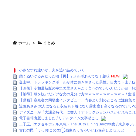
ホーム
>
まとめ
小さなすれ違いが、夫を追い詰めていく
動くぬいぐるみだった頃【再】 / ヌルポあんてな｜趣味
NEW!
登山中、トレッキングポールが体に突き刺さった男性、自力で下山 / ねら
【画像】令和最新版の宇垣美里さん←こう言うのでいいんだよが目一杯詰まってる
【納得】服を脱いだデブな女の見分け方ｗｗｗｗｗｗｗｗｗｗｗ / 生活 :
【動画】容疑者の同級生インタビュー、内容より別のところに注目集まるw
近藤あさみ 大人になると衣装も下着になり露出度も高くなるのでいいですよね
ディズニーが「大課金時代」に突入！アトラクションパスがどれもこれも1
電子書籍出版しました / リアルタイム文字起こし
二子玉川エクセルホテル東急・The 30th Dining Barの朝食 / 東京ホ
古代の民「うっお!このエ◯画像めっちゃいいわ保存しよ!ええと………フ