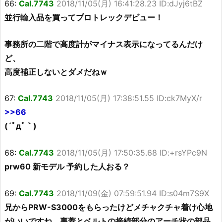
66:
Cal.7743
2018/11/05(月) 16:41:28.23 ID:dJyj6tBZ
並行輸入品を買ってプロトレックデビュー！
事務所の二階で高度計がマイナス表示になってるんだけ
ど、
高度補正しないとダメだねｗ
67:
Cal.7743
2018/11/05(月) 17:38:51.55 ID:ck7MyX/r
>>66
(´ﾟдﾟ｀)
68:
Cal.7743
2018/11/05(月) 17:50:35.68 ID:+rsYPc9N
prw60 新モデル 予約した人おる？
69:
Cal.7743
2018/11/09(金) 07:59:51.94 ID:s04m7S9X
兄からPRW-S3000をもらったけどメチャクチャ着け心地
がいいですね。裏蓋とベルトの接続部分のアーチ状の部品