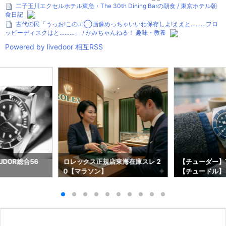
二子玉川エクセルホテル東急・The 30th Dining Barの朝食 / 東京ホテル朝
食日記
古代の民「うっお!このエ◯画像めっちゃいいわ保存しよ!ええと………フロ
ッピーディスクはと………」 / かみちゃんねる！ 趣味・教養
Powered by livedoor 相互RSS
DOR総合56
ロレックス正規店東海在庫スレ 2
【チューダー】T
0【マラソン】
【チュードル】