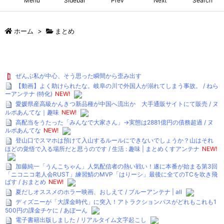
Menu
Sidebar
Prev
Next
Search
ホーム
>
まとめ
ぜんぶ私が中心、そう思った瞬間から歪み出す
【動画】よく助けられたな。岐阜の川で外国人が溺れてしまう事故。 / ねら
ーアンテナ (特化)
NEW!
愛媛県産高級かんきつ新品種が中国へ流出か 大手通販サイトにて販売 / ヌ
ルポあんてな｜趣味
NEW!
高配当をうたった「みんなで大家さん」→実態は2881億円の債務超過 / ヌ
ルポあんてな
NEW!
登山口でスマホは預けて入山するルールにできないでしょうか？山はそれ
ほどの覚悟で入る場所だと思うのです / 生活 : 趣味 | まとめくすアンテナ
NEW!
加藤純一「うんこちゃん」人気配信者の熱い戦い！遂に本番が始まる第3回
「ニコニコ老人会RUST」練習鯖のMVP「はりーシ」最後に全てのTCを吹き飛
ばす / おまとめ
NEW!
夏だしオススメのホラー映画、おしえて / ブルーアンテナ | all
ディズニーが「大課金時代」に突入！アトラクションパスがどれもこれも1
500円の課金チケに / あぼーん
電子書籍出版しました / リアルタイム文字起こし