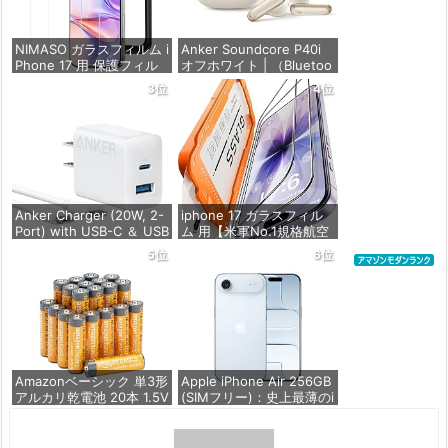
NIMASO ガラスフィルム i
Anker Soundcore P40i
Phone 17 用 保護フィル
オフホワイト | （Bluetoo
ム 強化ガラス 耐衝撃 高
th 5.3） 【完全ワイヤレ
3位
4位
透過率 指紋防止 貼りやす
スイヤホン/ウルトラノイ
い ガイド枠付き | いPhon
ズキャンセリング 2.0 / マ
e17 (6.3インチ) 対応 2枚
ルチポイント接続 / 最大6
セット DSP25F1698
0時間再生 / PSE技術基準
適合】
価格：¥1,599
価格：¥7,990
Anker Charger (20W, 2-
iphone 17 ガラスフィル
Port) with USB-C ＆ USB
ム 用【米軍No.1規格航空
-C ケーブル ホワイト | 充
材料&独創的なガイド枠】
5位
6位
電器 20W USB-C＆USB-
2枚セット 全面保護 最強
Cケーブル付属 2ポート
硬度10H 耐衝撃 | いphon
【PSE技術基準適合/USB
e17 保護フィルム 気泡な
PD対応/PowerIQ搭載/コ
し Zeniss 自動吸着 貼付
ンパクトサ
け簡単 iphone17フィルム
超クリア画
価格：¥1,690
価格：¥1,260
Amazonベーシック 単3形
Apple iPhone Air 256GB
アルカリ乾電池 20本 1.5V
(SIMフリー)：史上最薄のi
保存期限10年 液漏れ防止
Phone、最大120HzのPro
Motionを採用した6.5イ
ンチディスプレイ、パワ
価格：¥846