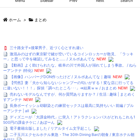
Menu
Sidebar
Prev
Next
Search
ホーム
>
まとめ
三十路女子×後輩男子、近づく心とすれ違い
激混みのはずの東京駅で鍵が空いているコインロッカーが散見、「ラッキ
ー」と思って中を確認してみると…… / ヌルポあんてな
NEW!
【動画】よく助けられたな。岐阜の川で外国人が溺れてしまう事故。 / ねら
ーアンテナ (特化)
NEW!
【画像】ハンバーグDON作ったけど / ヌルポあんてな｜趣味
NEW!
【愕然】妻「夫から知らないシャンプーの匂いがする！変な店に行ってる
に違いない！！！」探偵「調べたところ･･･」⇒結果ｗｗ / おまとめ
NEW!
売れないモデルなんですが、何か質問ありますか？ / 生活 : 趣味 | まとめく
すアンテナ
NEW!
長身ボーイッシュ幼馴染との練習セックスは最高に気持ちいい 前編 / ブル
ーアンテナ | all
ディズニーが「大課金時代」に突入！アトラクションパスがどれもこれも1
500円の課金チケに / あぼーん
電子書籍出版しました / リアルタイム文字起こし
二子玉川エクセルホテル東急・The 30th Dining Barの朝食 / 東京ホテル朝
食日記