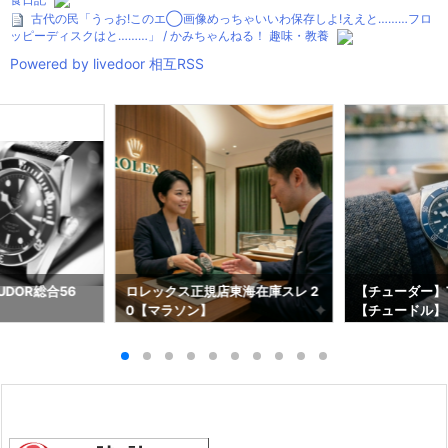
古代の民「うっお!このエ◯画像めっちゃいいわ保存しよ!ええと………フロ
ッピーディスクはと………」 / かみちゃんねる！ 趣味・教養
Powered by livedoor 相互RSS
DOR総合56
ロレックス正規店東海在庫スレ 2
【チューダー】T
0【マラソン】
【チュードル】