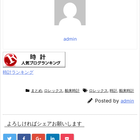
フルなA19 Proチップ、セ
ンターフレームフロント
カメラ、一日中使えるバ
ッテリー；スカ
価格：¥177,800
admin
時計ランキング
まとめ
,
ロレックス
,
舶来時計
ロレックス
,
時計
,
舶来時計
Posted by
admin
よろしければシェアお願いします