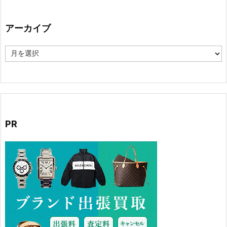
ゴ
リ
ー
アーカイブ
ア
ー
カ
イ
ブ
PR