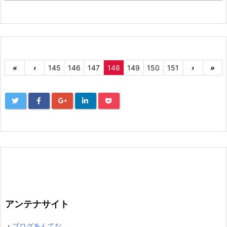
«
‹
145
146
147
148
149
150
151
›
»
アンテナサイト
・
ブログあんてな