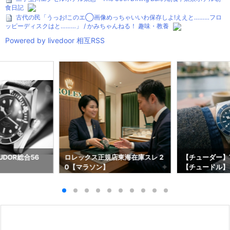
食日記
古代の民「うっお!このエ◯画像めっちゃいいわ保存しよ!ええと………フロ
ッピーディスクはと………」 / かみちゃんねる！ 趣味・教養
Powered by livedoor 相互RSS
DOR総合56
ロレックス正規店東海在庫スレ 2
【チューダー】T
0【マラソン】
【チュードル】