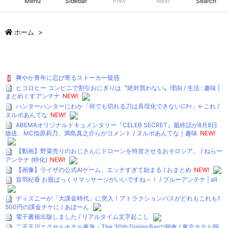
Menu
Sidebar
Prev
Next
Search
ホーム
>
爽やか青年に忍び寄るストーカー疑惑
ヒコロヒー コンビニで割引おにぎりは〝絶対買わない〟理由 / 生活 : 趣味 |
まとめくすアンテナ
NEW!
ハンターハンターにわか「何でも切れる刀は具現化できない(ﾆﾁｯ」←これ /
ヌルポあんてな
NEW!
ABEMAオリジナルドキュメンタリー『CELEB SECRET』最終話が8月8日
放送、MC指原莉乃、満島真之介らがコメント / ヌルポあんてな｜趣味
NEW!
【動画】野菜売りのおじさんにドローンを特攻させるおそロシア。 / ねらー
アンテナ (特化)
NEW!
【画像】ライザの公式AIゲーム、エッチすぎて始まる / おまとめ
NEW!
音羽紀香 お股ぱっくりマッサージがいいですね～！ / ブルーアンテナ | all
ディズニーが「大課金時代」に突入！アトラクションパスがどれもこれも1
500円の課金チケに / あぼーん
電子書籍出版しました / リアルタイム文字起こし
二子玉川エクセルホテル東急・The 30th Dining Barの朝食 / 東京ホテル朝