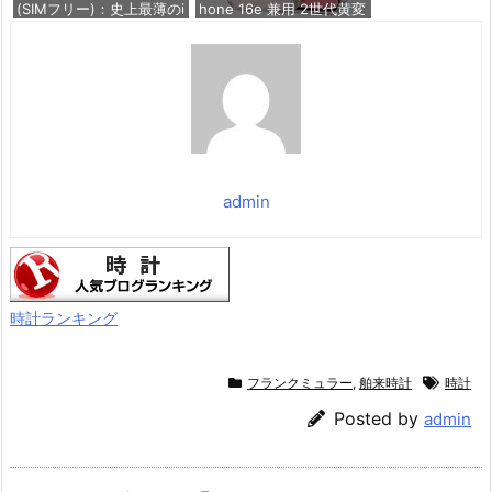
(SIMフリー)：史上最薄のi
hone 16e 兼用 2世代黄変
Phone、最大120HzのPro
防止 3倍米軍MIL規格 Ma
Motionを採用した6.5イ
gSafe対応 あいふおん17e
ンチディスプレイ、パワ
用 クリア | SGS認証 エア
フルなA19 Proチップ、セ
ガードコーナー ワイヤレ
ンターフレームフロント
ス充電 耐衝撃 PC背面TP
カメラ、一日中使えるバ
Uバンパー 高耐久性 マグ
ッテリー；スカ
ネ
価格：¥177,800
価格：¥1,499
admin
時計ランキング
フランクミュラー
,
舶来時計
時計
Posted by
admin