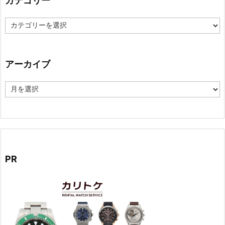
カテゴリー
カ
テ
ゴ
リ
ー
アーカイブ
ア
ー
カ
イ
ブ
PR