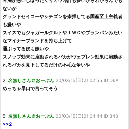
客層が悪いしぼったくりガワ時計も多いからわからんでも
ないが
グランドセイコーやシチズンを崇拝してる国産至上主義者
も嫌いや
スイスでもジャガールクルトやＩＷＣやブランパンみたい
なマイナーブランドを持ち上げて
通ぶってる奴も嫌いや
スノッブ効果に扇動されるバカがヴェブレン効果に扇動さ
れるバカを見下してるだけの不毛な争いや
2:
名無しさん＠おーぷん
20/03/15(日)21:02:55 ID:DkA
めっちゃ早口で言ってそう
5:
名無しさん＠おーぷん
20/03/15(日)21:04:44 ID:843
>>2