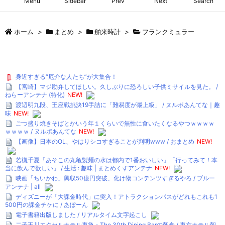
Menu
Sidebar
Prev
Next
Search
ホーム
>
まとめ
>
舶来時計
>
フランクミュラー
身近すぎる“厄介な人たち”が大集合！
【宮崎】マジ勘弁してほしい。久しぶりに恐ろしい子供ミサイルを見た。 /
ねらーアンテナ (特化)
NEW!
渡辺明九段、王座戦挑決19手詰に「難易度が最上級」 / ヌルポあんてな｜趣
味
NEW!
ごつ盛り焼きそばとかいう年１くらいで無性に食いたくなるやつｗｗｗｗ
ｗｗｗｗ / ヌルポあんてな
NEW!
【画像】日本のOL、やはりシコすぎることが判明www / おまとめ
NEW!
若槻千夏「あそこの丸亀製麺の水は都内で1番おいしい」「行ってみて！本
当に飲んで欲しい」 / 生活 : 趣味 | まとめくすアンテナ
NEW!
映画「ちいかわ」興収50億円突破、化け物コンテンツすぎるやろ / ブルー
アンテナ | all
ディズニーが「大課金時代」に突入！アトラクションパスがどれもこれも1
500円の課金チケに / あぼーん
電子書籍出版しました / リアルタイム文字起こし
二子玉川エクセルホテル東急・The 30th Dining Barの朝食 / 東京ホテル朝