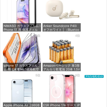
NIMASO ガラスフィルム i
Anker Soundcore P40i
Phone 17 用 保護フィル
オフホワイト | （Bluetoo
ム 強化ガラス 耐衝撃 高
th 5.3） 【完全ワイヤレ
3位
4位
透過率 指紋防止 貼りやす
スイヤホン/ウルトラノイ
い ガイド枠付き | いPhon
ズキャンセリング 2.0 / マ
e17 (6.3インチ) 対応 2枚
ルチポイント接続 / 最大6
セット DSP25F1698
0時間再生 / PSE技術基準
適合】
価格：¥1,357
価格：¥7,990
iphone 17 ガラスフィル
Amazonベーシック 単3形
ム 用【米軍No.1規格航空
アルカリ乾電池 20本 1.5V
材料&独創的なガイド枠】
保存期限10年 液漏れ防止
5位
6位
2枚セット 全面保護 最強
硬度10H 耐衝撃 | いphon
価格：¥846
e17 保護フィルム 気泡な
し Zeniss 自動吸着 貼付
け簡単 iphone17フィルム
超クリア画
価格：¥1,260
Apple iPhone Air 256GB
ESR iPhone 17e ケース iP