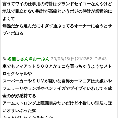
言うてワイの仕事用の時計はグランドセイコーなんやけど
地味で目立たない時計が高級というポジの時計が業種的に
よくて
無難だから選んだにすぎず通ぶってるオーナーに会うとサ
ブイボ出る
8:
名無しさん＠おーぷん
20/03/15(日)21:17:52 ID:843
車でもフィアット５００とかミニを買っちゃうようなメト
ロセクシャルや
スーパーカーやＳＵＶが嫌いな自称カーマニアは大嫌いや
フェラーリやランボやベンテイガでブイブイいわしてる成
金のが好感持てる
アームストロング上院議員みたいだけど小賢しい理屈っぽ
いオサレぶった奴
ぶっとばしたくなるねんな