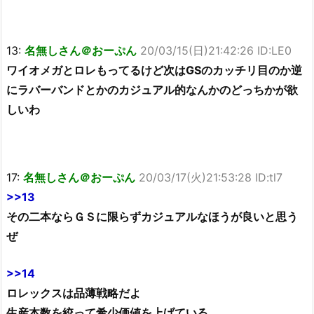
13:
名無しさん＠おーぷん
20/03/15(日)21:42:26 ID:LE0
ワイオメガとロレもってるけど次はGSのカッチリ目のか逆
にラバーバンドとかのカジュアル的なんかのどっちかが欲
しいわ
17:
名無しさん＠おーぷん
20/03/17(火)21:53:28 ID:tl7
>>13
その二本ならＧＳに限らずカジュアルなほうが良いと思う
ぜ
>>14
ロレックスは品薄戦略だよ
生産本数を絞って希少価値を上げている