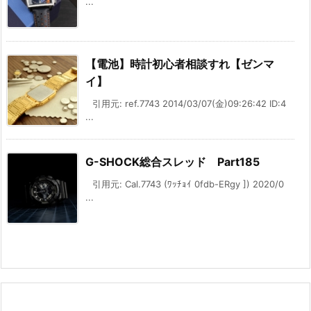
...
【電池】時計初心者相談すれ【ゼンマ
イ】
引用元: ref.7743 2014/03/07(金)09:26:42 ID:4
...
G-SHOCK総合スレッド Part185
引用元: Cal.7743 (ﾜｯﾁｮｲ 0fdb-ERgy ]) 2020/0
...