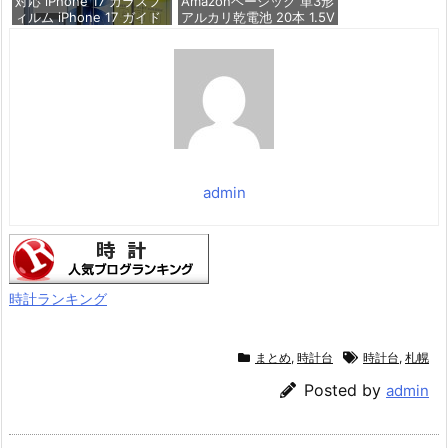
対応 iPhone 17 ガラスフ
Amazonベーシック 単3形
ィルム iPhone 17 ガイド
アルカリ乾電池 20本 1.5V
枠付き 指紋防止 SENXLL-
保存期限10年 液漏れ防止
17G05 | 【2* フィルム +
2* レンズ保護フィルム+
価格：¥844
1*ガイド枠付き+ 1*取り
除き発泡板】国産旭硝子
材質 アイフォン17 薄型
強化ガ
価格：¥699
admin
時計ランキング
まとめ
,
時計台
時計台
,
札幌
Posted by
admin