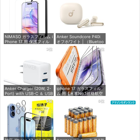
NIMASO ガラスフィルム i
Anker Soundcore P40i
Phone 17 用 保護フィル
オフホワイト | （Bluetoo
ム 強化ガラス 耐衝撃 高
th 5.3） 【完全ワイヤレ
3位
4位
透過率 指紋防止 貼りやす
スイヤホン/ウルトラノイ
い ガイド枠付き | いPhon
ズキャンセリング 2.0 / マ
e17 (6.3インチ) 対応 2枚
ルチポイント接続 / 最大6
セット DSP25F1698
0時間再生 / PSE技術基準
適合】
価格：¥1,599
価格：¥7,990
Anker Charger (20W, 2-
iphone 17 ガラスフィル
Port) with USB-C ＆ USB
ム 用【米軍No.1規格航空
-C ケーブル ホワイト | 充
材料&独創的なガイド枠】
5位
6位
電器 20W USB-C＆USB-
2枚セット 全面保護 最強
Cケーブル付属 2ポート
硬度10H 耐衝撃 | いphon
【PSE技術基準適合/USB
e17 保護フィルム 気泡な
PD対応/PowerIQ搭載/コ
し Zeniss 自動吸着 貼付
ンパクトサ
け簡単 iphone17フィルム
超クリア画
価格：¥1,690
価格：¥1,260