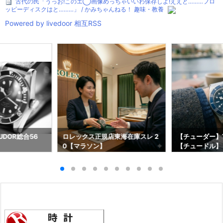
古代の民「うっお!このエ◯画像めっちゃいいわ保存しよ!ええと………フロ
ッピーディスクはと………」 / かみちゃんねる！ 趣味・教養
Powered by livedoor 相互RSS
DOR総合56
ロレックス正規店東海在庫スレ 2
【チューダー】T
0【マラソン】
【チュードル】