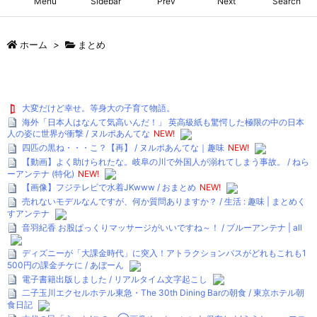
Menu
Sidebar
Prev
Next
Search
ホーム
>
まとめ
大変だけど幸せ。等身大の子育て物語。
海外「日本人はなんて気高いんだ！」 英高級紙も驚愕した極限の中の日本
人の姿に世界が衝撃 / ヌルポあんてな
NEW!
四匹の黒ね・・・こ？【再】 / ヌルポあんてな｜趣味
NEW!
【動画】よく助けられたな。岐阜の川で外国人が溺れてしまう事故。 / ねら
ーアンテナ (特化)
NEW!
【画像】フジテレビで水着JKwww / おまとめ
NEW!
売れないモデルなんですが、何か質問ありますか？ / 生活 : 趣味 | まとめく
すアンテナ
音羽紀香 お股ぱっくりマッサージがいいですね～！ / ブルーアンテナ | all
ディズニーが「大課金時代」に突入！アトラクションパスがどれもこれも1
500円の課金チケに / あぼーん
電子書籍出版しました / リアルタイム文字起こし
二子玉川エクセルホテル東急・The 30th Dining Barの朝食 / 東京ホテル朝
食日記