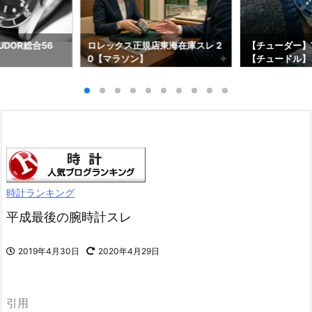
DOR総合56
ロレックス正規店東海在庫スレ 2
【チューダー】T
0【マラソン】
【チュードル】
時計ランキング
平成最後の腕時計スレ
2019年4月30日
2020年4月29日
引用