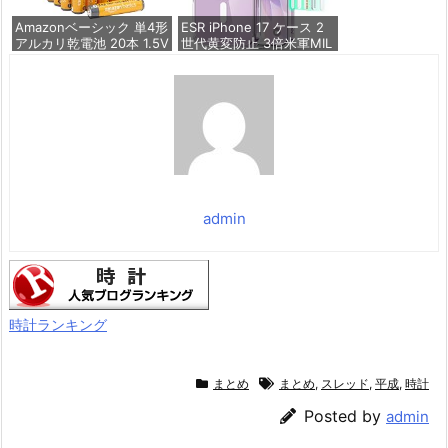
価格：¥1,260
Amazonベーシック 単4形
ESR iPhone 17 ケース 2
アルカリ乾電池 20本 1.5V
世代黄変防止 3倍米軍MIL
保存期限10年 液漏れ防止
規格 MagSafe対応 あいふ
おん17用 カメラボタン付
き クリア | SGS認証 エア
価格：¥836
ガードコーナー ワイヤレ
ス充電 耐衝撃 PC背面TP
Uバンパー 指紋防止 高耐
久性 マグネット
価格：¥1,699
admin
時計ランキング
まとめ
まとめ
,
スレッド
,
平成
,
時計
Posted by
admin