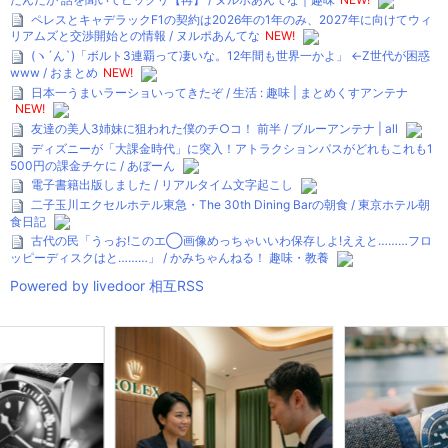
ペレスとキャデラックF1の契約は2026年の1年のみ、2027年に向けてウィ
リアムズと交渉開始との情報 / ヌルポあんてな
NEW!
(ヽ´ん`)「ボルト3連覇って凄いな。12年間も世界一かよ」 ←Z世代が困惑
www / おまとめ
NEW!
日本一うまいラーショいってきたぞ / 生活 : 趣味 | まとめくすアンテナ
NEW!
友達の美人3姉妹に狙われた僕のチ○コ！ 前半 / ブルーアンテナ | all
ディズニーが「大課金時代」に突入！アトラクションパスがどれもこれも1
500円の課金チケに / あぼーん
電子書籍出版しました / リアルタイム文字起こし
二子玉川エクセルホテル東急・The 30th Dining Barの朝食 / 東京ホテル朝
食日記
古代の民「うっお!このエ◯画像めっちゃいいわ保存しよ!ええと………フロ
ッピーディスクはと………」 / かみちゃんねる！ 趣味・教養
Powered by livedoor 相互RSS