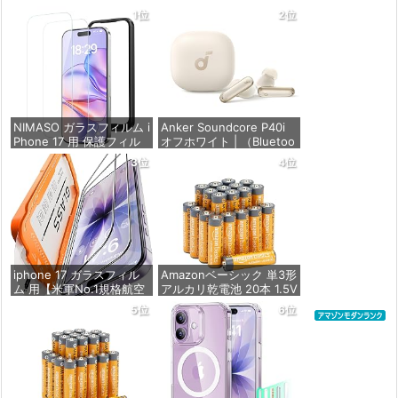
1位
2位
NIMASO ガラスフィルム i
Anker Soundcore P40i
Phone 17 用 保護フィル
オフホワイト | （Bluetoo
ム 強化ガラス 耐衝撃 高
th 5.3） 【完全ワイヤレ
3位
4位
透過率 指紋防止 貼りやす
スイヤホン/ウルトラノイ
い ガイド枠付き | いPhon
ズキャンセリング 2.0 / マ
e17 (6.3インチ) 対応 2枚
ルチポイント接続 / 最大6
セット DSP25F1698
0時間再生 / PSE技術基準
適合】
価格：¥1,357
価格：¥7,990
iphone 17 ガラスフィル
Amazonベーシック 単3形
ム 用【米軍No.1規格航空
アルカリ乾電池 20本 1.5V
材料&独創的なガイド枠】
保存期限10年 液漏れ防止
5位
6位
2枚セット 全面保護 最強
硬度10H 耐衝撃 | いphon
価格：¥846
e17 保護フィルム 気泡な
し Zeniss 自動吸着 貼付
け簡単 iphone17フィルム
超クリア画