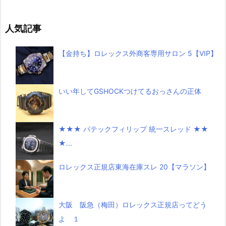
人気記事
【金持ち】ロレックス外商客専用サロン 5【VIP】
いい年してGSHOCKつけてるおっさんの正体
★★★ パテックフィリップ 統一スレッド ★★
★...
ロレックス正規店東海在庫スレ 20【マラソン】
大阪 阪急（梅田）ロレックス正規店ってどう
よ １