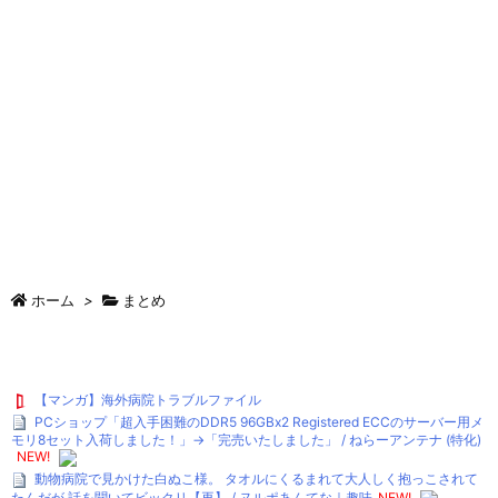
ホーム
>
まとめ
【マンガ】海外病院トラブルファイル
PCショップ「超入手困難のDDR5 96GBx2 Registered ECCのサーバー用メ
モリ8セット入荷しました！」→「完売いたしました」 / ねらーアンテナ (特化)
NEW!
動物病院で見かけた白ぬこ様。 タオルにくるまれて大人しく抱っこされて
たんだが 話を聞いてビックリ【再】 / ヌルポあんてな｜趣味
NEW!