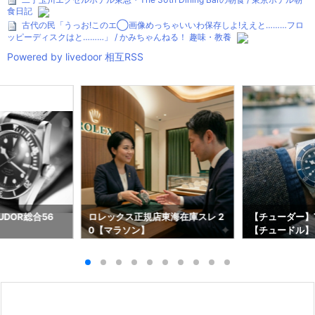
食日記
古代の民「うっお!このエ◯画像めっちゃいいわ保存しよ!ええと………フロ
ッピーディスクはと………」 / かみちゃんねる！ 趣味・教養
Powered by livedoor 相互RSS
DOR総合56
ロレックス正規店東海在庫スレ 2
【チューダー】T
0【マラソン】
【チュードル】