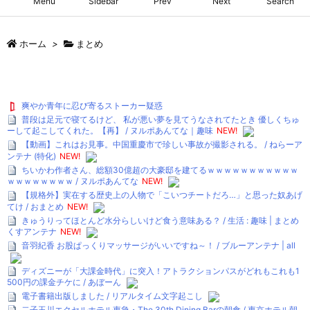
Menu
Sidebar
Prev
Next
Search
ホーム
>
まとめ
爽やか青年に忍び寄るストーカー疑惑
普段は足元で寝てるけど、 私が悪い夢を見てうなされてたとき 優しくちゅ
ーして起こしてくれた。【再】 / ヌルポあんてな｜趣味
NEW!
【動画】これはお見事。中国重慶市で珍しい事故が撮影される。 / ねらーア
ンテナ (特化)
NEW!
ちいかわ作者さん、総額30億超の大豪邸を建てるｗｗｗｗｗｗｗｗｗｗｗ
ｗｗｗｗｗｗｗｗ / ヌルポあんてな
NEW!
【規格外】実在する歴史上の人物で「こいつチートだろ…」と思った奴あげ
てけ / おまとめ
NEW!
きゅうりってほとんど水分らしいけど食う意味ある？ / 生活 : 趣味 | まとめ
くすアンテナ
NEW!
音羽紀香 お股ぱっくりマッサージがいいですね～！ / ブルーアンテナ | all
ディズニーが「大課金時代」に突入！アトラクションパスがどれもこれも1
500円の課金チケに / あぼーん
電子書籍出版しました / リアルタイム文字起こし
二子玉川エクセルホテル東急・The 30th Dining Barの朝食 / 東京ホテル朝