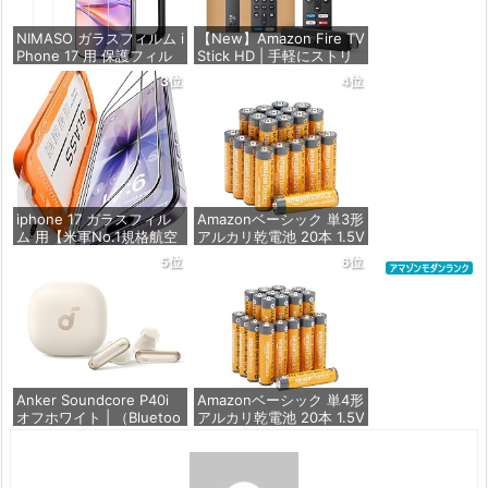
NIMASO ガラスフィルム i
【New】Amazon Fire TV
Phone 17 用 保護フィル
Stick HD | 手軽にストリ
ム 強化ガラス 耐衝撃 高
ーミングをはじめよう |
3位
4位
透過率 指紋防止 貼りやす
ストリーミングメディア
い ガイド枠付き | いPhon
プレイヤー
e17 (6.3インチ) 対応 2枚
セット DSP25F1698
価格：¥4,980
価格：¥1,599
iphone 17 ガラスフィル
Amazonベーシック 単3形
ム 用【米軍No.1規格航空
アルカリ乾電池 20本 1.5V
材料&独創的なガイド枠】
保存期限10年 液漏れ防止
5位
6位
2枚セット 全面保護 最強
硬度10H 耐衝撃 | いphon
価格：¥844
e17 保護フィルム 気泡な
し Zeniss 自動吸着 貼付
け簡単 iphone17フィルム
超クリア画
価格：¥1,260
Anker Soundcore P40i
Amazonベーシック 単4形
オフホワイト | （Bluetoo
アルカリ乾電池 20本 1.5V
th 5.3） 【完全ワイヤレ
保存期限10年 液漏れ防止
スイヤホン/ウルトラノイ
ズキャンセリング 2.0 / マ
価格：¥836
ルチポイント接続 / 最大6