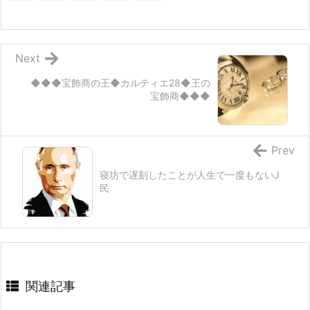
Next
◆◆◆宝飾商の王◆カルティエ28◆王の
宝飾商◆◆◆
Prev
寝坊で遅刻したことが人生で一度もないJ
民
関連記事