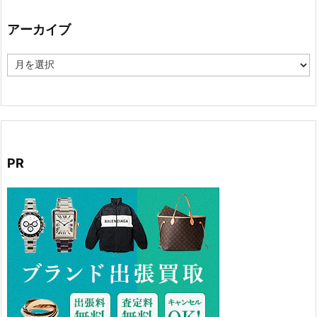
リ
ー
アーカイブ
ア
ー
カ
イ
ブ
PR