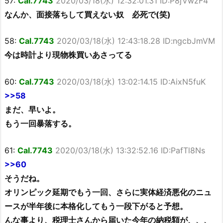
57:
Cal.7743
2020/03/18(水) 12:32:01.31 ID:P8jVwzF4
なんか、面接落ちして買えない奴 必死で(笑)
58:
Cal.7743
2020/03/18(水) 12:43:18.28 ID:ngcbJmVM
今は時計より現物株買いあさってる
60:
Cal.7743
2020/03/18(水) 13:02:14.15 ID:AixN5fuK
>>58
まだ、早いよ。
もう一回暴落する。
61:
Cal.7743
2020/03/18(水) 13:32:52.16 ID:PafTl8Ns
>>60
そうだね。
オリンピック延期でもう一回、さらに実体経済悪化のニュ
ースが半年後に本格化してもう一段下がると予想。
んな事より、税理士さんから届いた今年の納税額が、、、