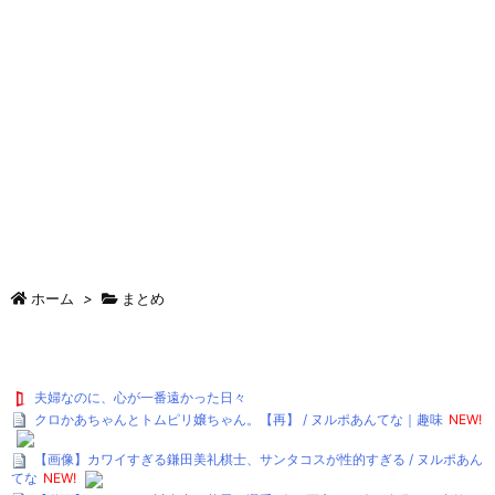
ホーム
>
まとめ
夫婦なのに、心が一番遠かった日々
クロかあちゃんとトムピリ嬢ちゃん。【再】 / ヌルポあんてな｜趣味
NEW!
【画像】カワイすぎる鎌田美礼棋士、サンタコスが性的すぎる / ヌルポあん
てな
NEW!