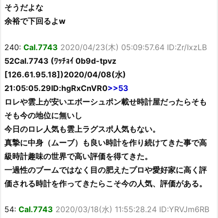
そうだよな
余裕で下回るよw
240:
Cal.7743
2020/04/23(木) 05:09:57.64 ID:Zr/IxzLB
52Cal.7743 (ﾜｯﾁｮｲ 0b9d-tpvz
[126.61.95.18])2020/04/08(水)
21:05:05.29ID:hgRxCnVR0
>>53
ロレや雲上が安いエボーシュポン載せ時計屋だったらそも
そも今の地位に無いし
今日のロレ人気も雲上ラグスポ人気もない。
真摯に中身（ムーブ）も良い時計を作り続けてきた事で高
級時計趣味の世界で高い評価を得てきた。
一過性のブームではなく目の肥えたプロや愛好家に高く評
価される時計を作ってきたらこそ今の人気、評価がある。
54:
Cal.7743
2020/03/18(水) 11:55:28.24 ID:YRVJm6RB