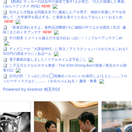
【動画】サッカーの試合中の落雷で選手1人が死亡、12人が負傷した事故。
/ ねらーアンテナ (特化)
NEW!
自分より才能ある同級生女子に嫉妬したアホ男子、他校や先輩にデマを吹
聴して「大学進学を阻止する」と進路を潰そうと企んでるらしい / おまとめ
NEW!
「飲食店潰れますよ」食料品消費税1％に減税の中で上がる懸念 / 生活 : 趣
味 | まとめくすアンテナ
NEW!
中川朋美 １メートル越えの大迫力白おっぱい！！ / ブルーアンテナ | all
ディズニーが「大課金時代」に突入！アトラクションパスがどれもこれも1
500円の課金チケに / あぼーん
電子書籍出版しました / リアルタイム文字起こし
二子玉川エクセルホテル東急・The 30th Dining Barの朝食 / 東京ホテル朝
食日記
古代の民「うっお!このエ◯画像めっちゃいいわ保存しよ!ええと………フロ
ッピーディスクはと………」 / かみちゃんねる！ 趣味・教養
Powered by livedoor 相互RSS