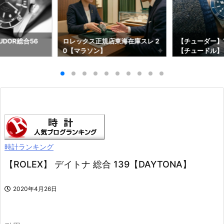
DOR総合56
ロレックス正規店東海在庫スレ 2
【チューダー】T
0【マラソン】
【チュードル】
時計ランキング
【ROLEX】 デイトナ 総合 139【DAYTONA】
2020年4月26日