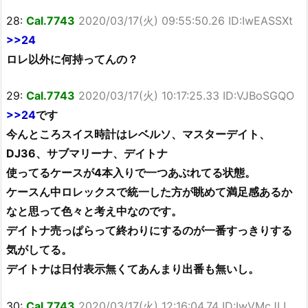
28:
Cal.7743
2020/03/17(火) 09:55:50.26 ID:IwEASSXt
>>24
ロレ以外に何持ってんの？
29:
Cal.7743
2020/03/17(火) 10:17:25.33 ID:VJBoSGQO
>>24
です
今んところスイス時計はレベルソ、マスターデイト、
DJ36、サブマリーナ、デイトナ
使ってるケースが4本入りで一つあぶれてる状態。
ケースん中ロレックスで統一した方が眺めて満足感あるか
なと思って色々と考え中なのです。
デイトナ売っぱらって終わりにするのが一番すっきりする
気がしてる。
デイトナは日付表示無くてあんまり出番も無いし。
30:
Cal.7743
2020/03/17(火) 12:16:04.74 ID:IwVMcJLL