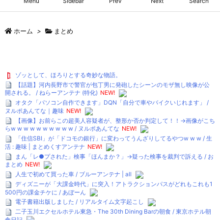
Menu
Sidebar
Prev
Next
Search
ホーム
>
まとめ
ゾッとして、ほろりとする奇妙な物語。
【話題】河内長野市で警官が包丁男に発砲したシーンのモザ無し映像が公
開される。 / ねらーアンテナ (特化)
NEW!
オタク「パソコン自作できます」DQN「自分で車やバイクいじれます」 /
ヌルポあんてな｜趣味
NEW!
【画像】お前らこの超美人容疑者が、整形か否か判定して！！→画像がこち
らw w w w w w w w w w / ヌルポあんてな
NEW!
「住信SBI」が「ドコモの銀行」に変わってうんざりしてるやつw w w / 生
活 : 趣味 | まとめくすアンテナ
NEW!
まん「レ●プされた」検事「ほんまか？」→疑った検事を裁判で訴える / お
まとめ
NEW!
人生で初めて買った車 / ブルーアンテナ | all
ディズニーが「大課金時代」に突入！アトラクションパスがどれもこれも1
500円の課金チケに / あぼーん
電子書籍出版しました / リアルタイム文字起こし
二子玉川エクセルホテル東急・The 30th Dining Barの朝食 / 東京ホテル朝
食日記