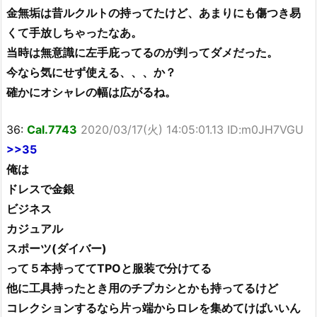
金無垢は昔ルクルトの持ってたけど、あまりにも傷つき易
くて手放しちゃったなあ。
当時は無意識に左手庇ってるのが判ってダメだった。
今なら気にせず使える、、、か？
確かにオシャレの幅は広がるね。
36:
Cal.7743
2020/03/17(火) 14:05:01.13 ID:m0JH7VGU
>>35
俺は
ドレスで金銀
ビジネス
カジュアル
スポーツ(ダイバー)
って５本持っててTPOと服装で分けてる
他に工具持ったとき用のチプカシとかも持ってるけど
コレクションするなら片っ端からロレを集めてけばいいん