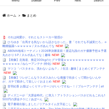
Menu
Sidebar
Prev
Next
Search
ホーム
>
まとめ
それは純愛か、それともストーカー疑惑か
ひろゆき「出馬する気ないから話さなかった」妻「それでも不誠実だろ」→
離婚協議へｗｗｗｗｗ / ヌルポあんてな
NEW!
ABEMA地域トーナメント2026準決勝直前！渡辺九段のガチ優勝予想＆予選
丸わかりＳP / ヌルポあんてな｜趣味
NEW!
【画像】北海道、推定300kgのヒグマ登場ｗｗｗｗｗｗｗｗｗｗｗｗｗｗ
ｗｗｗｗｗｗ / ねらーアンテナ (特化)
NEW!
マツコ「バスタオル、洗わないよね？」 / 生活 : 趣味 | まとめくすアンテナ
NEW!
【画像】ツレがこんなラスボスみたいな痛服で街歩くって聞かないんや
が、ガチで勘弁して欲しい / おまとめ
NEW!
音羽紀香 お股ぱっくりマッサージがいいですね～！ / ブルーアンテナ | all
ディズニーが「大課金時代」に突入！アトラクションパスがどれもこれも1
500円の課金チケに / あぼーん
電子書籍出版しました / リアルタイム文字起こし
二子玉川エクセルホテル東急・The 30th Dining Barの朝食 / 東京ホテル朝