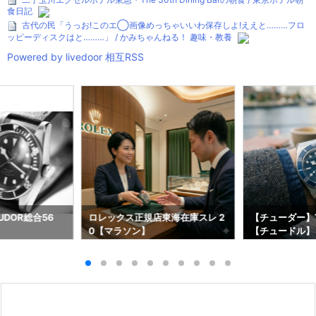
食日記
古代の民「うっお!このエ◯画像めっちゃいいわ保存しよ!ええと………フロ
ッピーディスクはと………」 / かみちゃんねる！ 趣味・教養
Powered by livedoor 相互RSS
DOR総合56
ロレックス正規店東海在庫スレ 2
【チューダー】T
0【マラソン】
【チュードル】