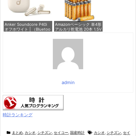
し Zeniss 自動吸着 貼付
け簡単 iphone17フィルム
超クリア画
価格：¥1,260
Anker Soundcore P40i
Amazonベーシック 単4形
オフホワイト | （Bluetoo
アルカリ乾電池 20本 1.5V
th 5.3） 【完全ワイヤレ
保存期限10年 液漏れ防止
スイヤホン/ウルトラノイ
ズキャンセリング 2.0 / マ
価格：¥836
ルチポイント接続 / 最大6
0時間再生 / PSE技術基準
適合】
価格：¥7,990
admin
時計ランキング
まとめ
,
カシオ
,
シチズン
,
セイコー
,
国産時計
カシオ
,
シチズン
,
セイ