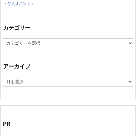
・
なんJアンテナ
カテゴリー
カ
テ
ゴ
リ
ー
アーカイブ
ア
ー
カ
イ
ブ
PR