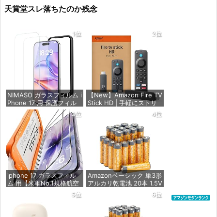
天賞堂スレ落ちたのか残念
1位
2位
NIMASO ガラスフィルム i
【New】Amazon Fire TV
Phone 17 用 保護フィル
Stick HD | 手軽にストリ
ム 強化ガラス 耐衝撃 高
ーミングをはじめよう |
3位
4位
透過率 指紋防止 貼りやす
ストリーミングメディア
い ガイド枠付き | いPhon
プレイヤー
e17 (6.3インチ) 対応 2枚
セット DSP25F1698
価格：¥4,980
価格：¥1,599
iphone 17 ガラスフィル
Amazonベーシック 単3形
ム 用【米軍No.1規格航空
アルカリ乾電池 20本 1.5V
材料&独創的なガイド枠】
保存期限10年 液漏れ防止
5位
6位
2枚セット 全面保護 最強
硬度10H 耐衝撃 | いphon
価格：¥844
e17 保護フィルム 気泡な