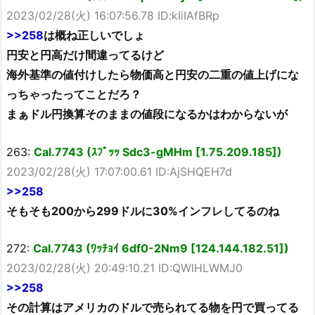
2023/02/28(火) 16:07:56.78 ID:kIiIAfBRp
>>258
は概ね正しいでしょ
円安と円高だけ間違ってるけど
海外基準の値付けしたら物価高と円安の二重の値上げにな
っちゃったってことだろ？
まぁドル円換算そのままの値段になるかはわからないが
263:
Cal.7743 (ｽﾌﾟｯｯ Sdc3-gMHm [1.75.209.185])
2023/02/28(火) 17:07:00.61 ID:AjSHQEH7d
>>258
そもそも200から299ドルに30%インフレしてるのね
272:
Cal.7743 (ﾜｯﾁｮｲ 6df0-2Nm9 [124.144.182.51])
2023/02/28(火) 20:49:10.21 ID:QWlHLWMJ0
>>258
その計算はアメリカのドルで売られてる物を円で買ってる