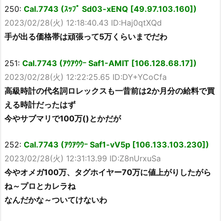
250:
Cal.7743 (ｽｯﾌﾟ Sd03-xENQ [49.97.103.160])
2023/02/28(火) 12:18:40.43 ID:Haj0qtXQd
手が出る価格帯は頑張って5万くらいまでだわ
251:
Cal.7743 (ｱｳｱｳｳｰ Saf1-AMIT [106.128.68.17])
2023/02/28(火) 12:22:25.65 ID:DY+YCoCfa
高級時計の代名詞ロレックスも一昔前は2か月分の給料で買
える時計だったはず
今やサブマリで100万()とかだが
252:
Cal.7743 (ｱｳｱｳｳｰ Saf1-vV5p [106.133.103.230])
2023/02/28(火) 12:31:13.99 ID:Z8nUrxuSa
今やオメガ100万、タグホイヤー70万に値上がりしたがら
ね～プロとカレラね
なんだかな～ついてけないわ