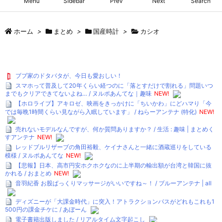
Menu
Sidebar
Prev
Next
Search
ホーム
>
まとめ
>
国産時計
>
カシオ
ブブ家のドタバタが、今日も愛おしい！
スマホって普及して20年くらい経つのに「落とすだけで割れる」問題いつ
までもクリアできてないよね… / ヌルポあんてな｜趣味
NEW!
【ホロライブ】アキロゼ、映画をきっかけに「ちいかわ」にどハマり「今
では毎晩1時間くらい見ながら入眠しています」 / ねらーアンテナ (特化)
NEW!
売れないモデルなんですが、何か質問ありますか？ / 生活 : 趣味 | まとめく
すアンテナ
NEW!
レッドブルリザーブの角田裕毅、ケイナさんと一緒に酒蔵巡りをしている
模様 / ヌルポあんてな
NEW!
【悲報】日本、高市円安ホクホクなのに上半期の輸出額が台湾と韓国に抜
かれる / おまとめ
NEW!
音羽紀香 お股ぱっくりマッサージがいいですね～！ / ブルーアンテナ | all
ディズニーが「大課金時代」に突入！アトラクションパスがどれもこれも1
500円の課金チケに / あぼーん
電子書籍出版しました / リアルタイム文字起こし