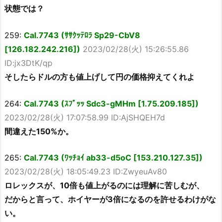
状態では？
259:
Cal.7743 (ｻｻｸｯﾃﾛﾗ Sp29-CbV8
[126.182.242.216])
2023/02/28(火) 15:26:55.86
ID:jx3DtK/qp
そしたらドルの方も値上げして円の価格抑えてくれよ
264:
Cal.7743 (ｽﾌﾟｯｯ Sdc3-gMHm [1.75.209.185])
2023/02/28(火) 17:07:58.99 ID:AjSHQEH7d
間違えた150%か。
265:
Cal.7743 (ﾜｯﾁｮｲ ab33-d5oC [153.210.127.35])
2023/02/28(火) 18:05:49.23 ID:ZwyeuAv80
ロレックスが、10倍も値上がるのには理解に苦しむが、
だからと言って、ホイヤーが3倍になるのを許せるわけがな
い。