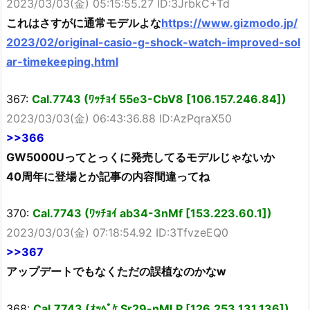
2023/03/03(金) 05:15:55.27 ID:3JrbkC+Td
これはさすがに通常モデルよな
https://www.gizmodo.jp/
2023/02/original-casio-g-shock-watch-improved-sol
ar-timekeeping.html
367:
Cal.7743 (ﾜｯﾁｮｲ 55e3-CbV8 [106.157.246.84])
2023/03/03(金) 06:43:36.88 ID:AzPqraX50
>>366
GW5000Uってとっくに発売してるモデルじゃないか
40周年に登場とか記事の内容間違ってね
370:
Cal.7743 (ﾜｯﾁｮｲ ab34-3nMf [153.223.60.1])
2023/03/03(金) 07:18:54.92 ID:3TfvzeEQ0
>>367
アップデートでもなくただの誤植なのかなw
368:
Cal.7743 (ｵｯﾍﾟｹ Sr29-nMLP [126.253.131.136])