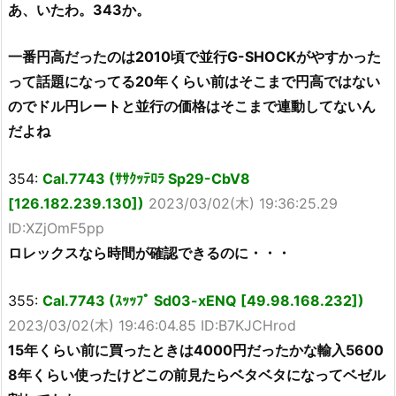
あ、いたわ。343か。
一番円高だったのは2010頃で並行G-SHOCKがやすかった
って話題になってる20年くらい前はそこまで円高ではない
のでドル円レートと並行の価格はそこまで連動してないん
だよね
354:
Cal.7743 (ｻｻｸｯﾃﾛﾗ Sp29-CbV8
[126.182.239.130])
2023/03/02(木) 19:36:25.29
ID:XZjOmF5pp
ロレックスなら時間が確認できるのに・・・
355:
Cal.7743 (ｽｯｯﾌﾟ Sd03-xENQ [49.98.168.232])
2023/03/02(木) 19:46:04.85 ID:B7KJCHrod
15年くらい前に買ったときは4000円だったかな輸入5600
8年くらい使ったけどこの前見たらベタベタになってベゼル