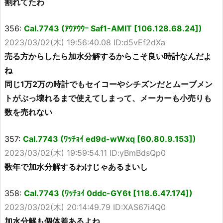
割れてたわ
356:
Cal.7743 (ｱｳｱｳｳｰ Saf1-AMIT [106.128.68.24])
2023/03/02(木) 19:56:40.08 ID:d5vEf2dXa
売る方からしたら加水分解するからこそ良い時計なんだよ
ね
同じ1万2万の時計でもセイコーやシチズンだとムーブメン
トがぶっ壊れるまで使えてしまって、メーカーも小売りも
数を売れない
357:
Cal.7743 (ﾜｯﾁｮｲ ed9d-wWxq [60.80.9.153])
2023/03/02(木) 19:59:54.11 ID:yBmBdsQp0
数年で加水分解するわけじゃあるまいし
358:
Cal.7743 (ﾜｯﾁｮｲ 0ddc-GY6t [118.6.47.174])
2023/03/02(木) 20:14:49.79 ID:XAS67i4Q0
加水分解も個体差あるよね