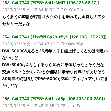
253:
Cal.7743 (ｱｳｱｳｳｰ Saf1-AMIT [106.128.68.17])
2023/02/28(火) 12:34:19.02 ID:DY+YCoCfa
もう多くの時計が時計オタクの手を離れてお金持ちのアク
セサリーだよな
254:
Cal.7743 (ｻｻｸｯﾃﾛﾗ Sp29-r5yD [126.193.127.223])
2023/02/28(火) 12:34:47.02 ID:EbcQnxPGp
DW-5000SS見ると35周年よりも値上げしてるのは間違い
ないけど、
DW-5040は4万もするなら流石に単体じゃなさそうだな
交換ベルトとかカバンとか無駄に豪華な付属品がありそう
30周年の時は5万でDW-5000が2本にフィギュア付いてき
たけどな
255:
Cal.7743 (ｱｳｱｳｳｰ Saf1-vV5p [106.133.103.230])
2023/02/28(火) 12:48:01.65 ID:Z8nUrxuSa