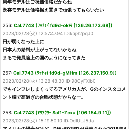
周年モデルはご祝儀価格だからね
既存モデルは価格据え置きで頑張ってもらいたい
256:
Cal.7743 (ﾜｯﾁｮｲ fd9d-okFi [126.26.173.68])
2023/02/28(火) 12:57:47.94 ID:kajS2pqJ0
円が弱くなった上に
日本人の給料が上がってないからね
まるで発展途上の国のようになってきた
257:
Cal.7743 (ﾜｯﾁｮｲ fd9d-gMHm [126.237.150.9])
2023/02/28(火) 13:28:48.30 ID:98CyFXlb0
でもインフレしまくってるアメリカ人が、Gのインスタコメ
ント欄で高過ぎの合唱状態だからなー。
258:
Cal.7743 (ｱｳｱｳｳｰ Saf1-Zcxu [106.154.9.11])
2023/02/28(火) 15:19:50.10 ID:OdIULJ5da
アメリカの場合だけど、DW-5035Dが発売された2018年4