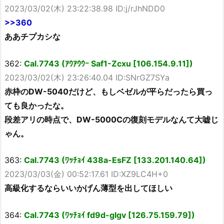
2023/03/02(木) 23:22:38.98 ID:j/rJhNDD0
>>360
ああチプカシな
362:
Cal.7743 (ｱｳｱｳｳｰ Saf1-Zcxu [106.154.9.11])
2023/03/02(木) 23:26:40.04 ID:SNrGZ7SYa
赤枠のDW-5040だけど、もしベゼルが平らだったら買っ
ても良かったな。
段差アリの時点で、DW-5000Cの復刻モデルなんて大嘘じ
ゃん。
363:
Cal.7743 (ﾜｯﾁｮｲ 438a-EsFZ [133.201.140.64])
2023/03/03(金) 00:52:17.61 ID:XZ9LC4H+0
高級化するならいいかげん薄型を出してほしい
364:
Cal.7743 (ﾜｯﾁｮｲ fd9d-glgv [126.75.159.79])