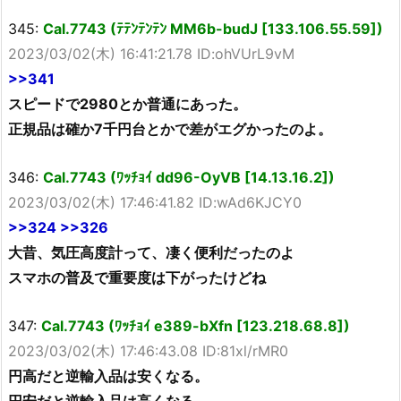
345:
Cal.7743 (ﾃﾃﾝﾃﾝﾃﾝ MM6b-budJ [133.106.55.59])
2023/03/02(木) 16:41:21.78 ID:ohVUrL9vM
>>341
スピードで2980とか普通にあった。
正規品は確か7千円台とかで差がエグかったのよ。
346:
Cal.7743 (ﾜｯﾁｮｲ dd96-OyVB [14.13.16.2])
2023/03/02(木) 17:46:41.82 ID:wAd6KJCY0
>>324
>>326
大昔、気圧高度計って、凄く便利だったのよ
スマホの普及で重要度は下がったけどね
347:
Cal.7743 (ﾜｯﾁｮｲ e389-bXfn [123.218.68.8])
2023/03/02(木) 17:46:43.08 ID:81xl/rMR0
円高だと逆輸入品は安くなる。
円安だと逆輸入品は高くなる。