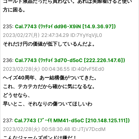
ゴールド液晶だったら買わない。あれは実際着けると使い
方に困る。
235:
Cal.7743 (ﾜｯﾁｮｲ dd96-X9iN [14.9.36.97])
2023/02/27(月) 22:47:34.29 ID:7YyYqVjL0
それだけ円の価値が低下しているんだよ。
236:
Cal.7743 (ﾜｯﾁｮｲ 3d70-d5oC [222.226.147.6])
2023/02/28(火) 00:04:36.55 ID:4QfvF5Ed0
ヘイズ40周年、あー結構傷がついてきた。
これ、テカテカだから確かに気になるな。
どうせなら、
早いとこ、それなりの傷ついてほしいわ
237:
Cal.7743 (ﾌﾞｰｲﾓ MM41-d5oC [210.148.125.111])
2023/02/28(火) 00:58:30.48 ID:JTjV7DcdM
こんなジェームズボンドは嫌だ！