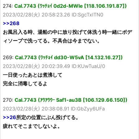
274:
Cal.7743 (ﾜｯﾁｮｲ 0d2d-MWle [118.106.191.87])
2023/02/28(火) 20:58:23.26 ID:SgcTxITN0
>>268
お風呂入る時、湯船の中に放り投げて体洗う時一緒にボデ
ィソープで洗ってる。不具合は今までない。
269:
Cal.7743 (ﾜｯﾁｮｲ dd30-W5vA [14.132.16.27])
2023/02/28(火) 20:02:39.49 ID:KUwTuaU/0
一日使ったあとは煮沸して
完全に消毒してるよ
270:
Cal.7743 (ｱｳｱｳｳｰ Saf1-au3B [106.129.66.150])
2023/02/28(火) 20:38:08.91 ID:GbZyy6UFa
>>26
所定の位置にぶん投げてる。
疲れてそこまでしないよ。