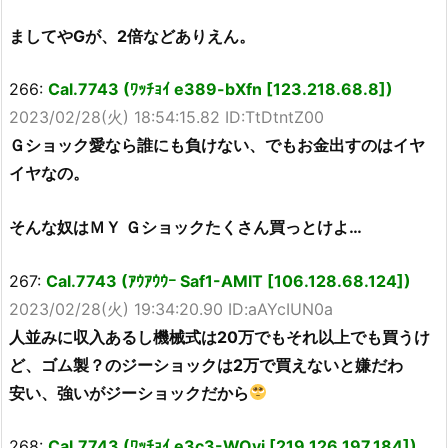
ましてやGが、2倍などありえん。
266:
Cal.7743 (ﾜｯﾁｮｲ e389-bXfn [123.218.68.8])
2023/02/28(火) 18:54:15.82 ID:TtDtntZ00
Ｇショック愛なら誰にも負けない、でもお金出すのはイヤ
イヤなの。
そんな奴はＭＹ Ｇショックたくさん買っとけよ…
267:
Cal.7743 (ｱｳｱｳｳｰ Saf1-AMIT [106.128.68.124])
2023/02/28(火) 19:34:20.90 ID:aAYcIUN0a
人並みに収入あるし機械式は20万でもそれ以上でも買うけ
ど、ゴム製？のジーショックは2万で買えないと嫌だわ
安い、強いがジーショックだから
268:
Cal.7743 (ﾜｯﾁｮｲ e3c3-WOyi [219.126.197.184])