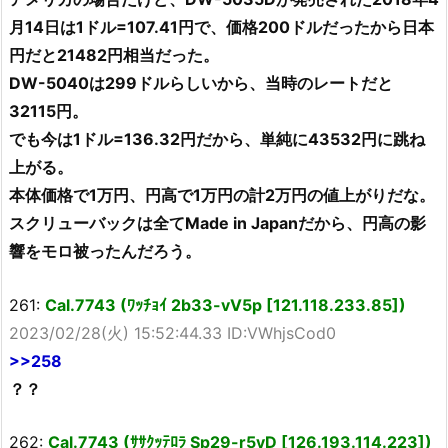
月14日は1ドル=107.41円で、価格200ドルだったから日本
円だと21482円相当だった。
DW-5040は299ドルらしいから、当時のレートだと
32115円。
でも今は1ドル=136.32円だから、単純に43532円に跳ね
上がる。
本体価格で1万円、円高で1万円の計2万円の値上がりだな。
スクリューバックは全てMade in Japanだから、円高の影
響をモロ被ったんだろう。
261:
Cal.7743 (ﾜｯﾁｮｲ 2b33-vV5p [121.118.233.85])
2023/02/28(火) 15:52:44.33 ID:VWhjsCod0
>>258
？？
262:
Cal.7743 (ｻｻｸｯﾃﾛﾗ Sp29-r5yD [126.193.114.223])