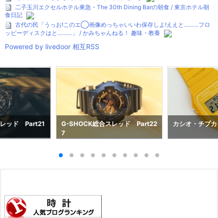
二子玉川エクセルホテル東急・The 30th Dining Barの朝食 / 東京ホテル朝
食日記
古代の民「うっお!このエ◯画像めっちゃいいわ保存しよ!ええと………フロ
ッピーディスクはと………」 / かみちゃんねる！ 趣味・教養
Powered by livedoor 相互RSS
レッド Part21
G-SHOCK総合スレッド Part22
カシオ・チプカ
7