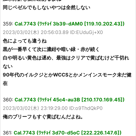
同じベゼルでもしないやつは全然しない
359:
Cal.7743 (ﾜｯﾁｮｲ 3b39-dAM0 [119.10.202.43])
2023/03/02(木) 20:56:03.89 ID:EUduGj+X0
色によっても違うね
黒が一番早くて次に濃紺や暗い緑・赤が続く
白や明るい黄色は遅め、最強はクリアで黄ばむけど千切れ
ない
90年代のイルクジとかWCCSとかメンインスモーク未だ健
在
360:
Cal.7743 (ﾜｯﾁｮｲ 45c4-au3B [210.170.169.45])
2023/03/02(木) 23:19:29.00 ID:o9ThdQkP0
俺のブリーフもすぐ黄ばむんだよね。
361:
Cal.7743 (ﾜｯﾁｮｲ 3d70-d5oC [222.226.147.6])