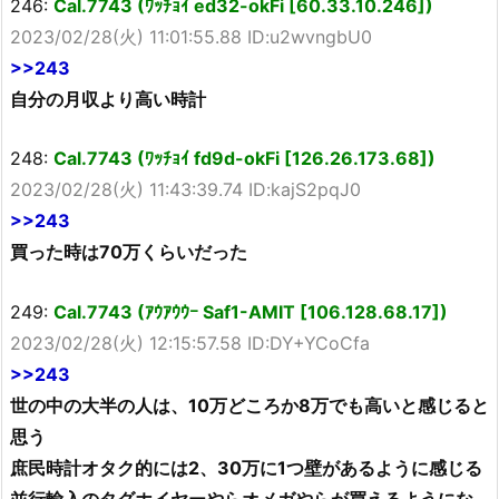
246:
Cal.7743 (ﾜｯﾁｮｲ ed32-okFi [60.33.10.246])
2023/02/28(火) 11:01:55.88 ID:u2wvngbU0
>>243
自分の月収より高い時計
248:
Cal.7743 (ﾜｯﾁｮｲ fd9d-okFi [126.26.173.68])
2023/02/28(火) 11:43:39.74 ID:kajS2pqJ0
>>243
買った時は70万くらいだった
249:
Cal.7743 (ｱｳｱｳｳｰ Saf1-AMIT [106.128.68.17])
2023/02/28(火) 12:15:57.58 ID:DY+YCoCfa
>>243
世の中の大半の人は、10万どころか8万でも高いと感じると
思う
庶民時計オタク的には2、30万に1つ壁があるように感じる
並行輸入のタグホイヤーやらオメガやらが買えるようにな