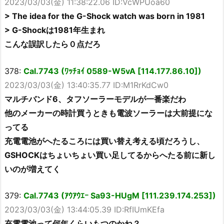
2023/03/03(金) 11:38:22.06 ID:VcWPUoa60
> The idea for the G-Shock watch was born in 1981
> G-Shockは1981年生まれ
こんな誤訳したら０点だろ
378:
Cal.7743 (ﾜｯﾁｮｲ 0589-W5vA [114.177.86.10])
2023/03/03(金) 13:40:35.77 ID:M1RrKdCw0
マルチバンド6、タフソーラーモデルが一番楽だわ
他のメーカーの時計買うときも電波ソーラーは大前提にな
ってる
充電電池がへたるころには買い替え考える頃だろうし、
GSHOCKはちょいちょい買い足してるからへたる前に新し
いのが増えてく
379:
Cal.7743 (ｱｳｱｳｴｰ Sa93-HUgM [111.239.174.253])
2023/03/03(金) 13:44:05.39 ID:RfIUmKEfa
充電電池って何年くらいもつのかね？