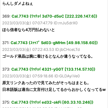
らんしダメよねぇ
369:
Cal.7743 (ﾜｯﾁｮｲ 3d70-d5oC [222.226.147.6])
2023/03/03(金) 07:07:47.79 ID:rnJu5drX0
ほら信者なら4万円払わないと
371:
Cal.7743 (ｽｯｯﾌﾟ Sd03-gMHm [49.98.158.60])
2023/03/03(金) 07:22:43.53 ID:jbCHceLTd
ゴールド液晶は腕に着けるとなんか違うなってなる。
373:
Cal.7743 (ﾜｯﾁｮｲ 4321-yG0T [133.114.57.10])
2023/03/03(金) 07:59:18.66 ID:GLDAyiVe0
原文リンクあったので見てみたがそっちはまとも。
日本語版は適当に文言付け足してるからおかしくなってるw
375:
Cal.7743 (ﾜｯﾁｮｲ ed32-okFi [60.33.10.246])