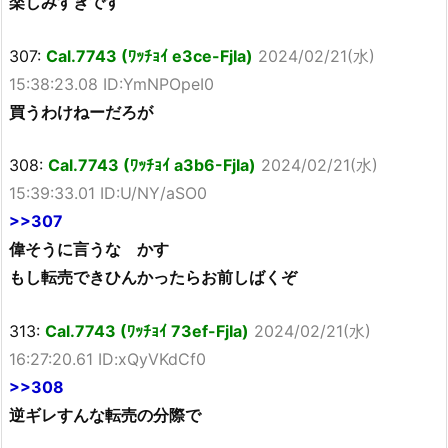
楽しみすぎです
307:
Cal.7743 (ﾜｯﾁｮｲ e3ce-FjIa)
2024/02/21(水)
15:38:23.08 ID:YmNPOpeI0
買うわけねーだろが
308:
Cal.7743 (ﾜｯﾁｮｲ a3b6-FjIa)
2024/02/21(水)
15:39:33.01 ID:U/NY/aSO0
>>307
偉そうに言うな かす
もし転売できひんかったらお前しばくぞ
313:
Cal.7743 (ﾜｯﾁｮｲ 73ef-FjIa)
2024/02/21(水)
16:27:20.61 ID:xQyVKdCf0
>>308
逆ギレすんな転売の分際で