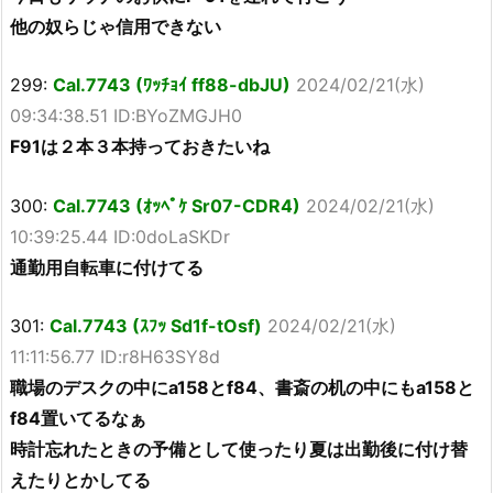
他の奴らじゃ信用できない
299:
Cal.7743 (ﾜｯﾁｮｲ ff88-dbJU)
2024/02/21(水)
09:34:38.51 ID:BYoZMGJH0
F91は２本３本持っておきたいね
300:
Cal.7743 (ｵｯﾍﾟｹ Sr07-CDR4)
2024/02/21(水)
10:39:25.44 ID:0doLaSKDr
通勤用自転車に付けてる
301:
Cal.7743 (ｽﾌｯ Sd1f-tOsf)
2024/02/21(水)
11:11:56.77 ID:r8H63SY8d
職場のデスクの中にa158とf84、書斎の机の中にもa158と
f84置いてるなぁ
時計忘れたときの予備として使ったり夏は出勤後に付け替
えたりとかしてる