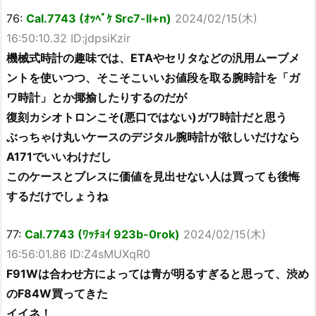
76:
Cal.7743 (ｵｯﾍﾟｹ Src7-lI+n)
2024/02/15(木)
16:50:10.32 ID:jdpsiKzir
機械式時計の趣味では、ETAやセリタなどの汎用ムーブメ
ントを使いつつ、そこそこいいお値段を取る腕時計を「ガ
ワ時計」とか揶揄したりするのだが
復刻カシオトロンこそ(悪口ではない)ガワ時計だと思う
ぶっちゃけ丸いケースのデジタル腕時計が欲しいだけなら
A171でいいわけだし
このケースとブレスに価値を見出せない人は買っても後悔
するだけでしょうね
77:
Cal.7743 (ﾜｯﾁｮｲ 923b-0rok)
2024/02/15(木)
16:56:01.86 ID:Z4sMUXqR0
F91Wは合わせ方によっては青が明るすぎると思って、渋め
のF84W買ってきた
イイネ！