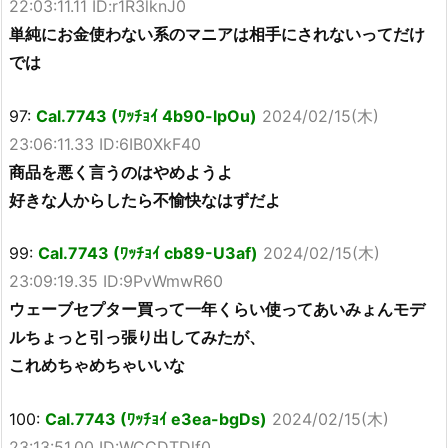
22:03:11.11 ID:r1R3lknJ0
単純にお金使わない系のマニアは相手にされないってだけ
では
97:
Cal.7743 (ﾜｯﾁｮｲ 4b90-lpOu)
2024/02/15(木)
23:06:11.33 ID:6IB0XkF40
商品を悪く言うのはやめようよ
好きな人からしたら不愉快なはずだよ
99:
Cal.7743 (ﾜｯﾁｮｲ cb89-U3af)
2024/02/15(木)
23:09:19.35 ID:9PvWmwR60
ウェーブセプター買って一年くらい使ってあいみょんモデ
ルちょっと引っ張り出してみたが、
これめちゃめちゃいいな
100:
Cal.7743 (ﾜｯﾁｮｲ e3ea-bgDs)
2024/02/15(木)
23:13:51.00 ID:WCCDTDlf0