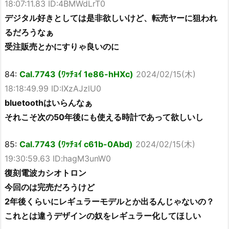
18:07:11.83 ID:4BMWdLrT0
デジタル好きとしては是非欲しいけど、転売ヤーに狙われ
るだろうなぁ
受注販売とかにすりゃ良いのに
84:
Cal.7743 (ﾜｯﾁｮｲ 1e86-hHXc)
2024/02/15(木)
18:18:49.99 ID:IXzAJzlU0
bluetoothはいらんなぁ
それこそ次の50年後にも使える時計であって欲しいし
85:
Cal.7743 (ﾜｯﾁｮｲ c61b-0Abd)
2024/02/15(木)
19:30:59.63 ID:hagM3unW0
復刻電波カシオトロン
今回のは完売だろうけど
2年後くらいにレギュラーモデルとか出るんじゃないの？
これとは違うデザインの奴をレギュラー化してほしい