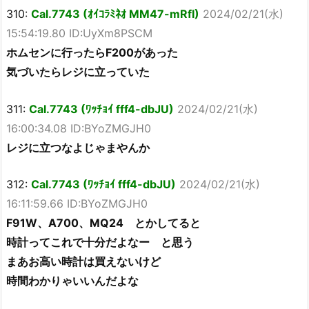
310:
Cal.7743 (ｵｲｺﾗﾐﾈｵ MM47-mRfI)
2024/02/21(水)
15:54:19.80 ID:UyXm8PSCM
ホムセンに行ったらF200があった
気づいたらレジに立っていた
311:
Cal.7743 (ﾜｯﾁｮｲ fff4-dbJU)
2024/02/21(水)
16:00:34.08 ID:BYoZMGJH0
レジに立つなよじゃまやんか
312:
Cal.7743 (ﾜｯﾁｮｲ fff4-dbJU)
2024/02/21(水)
16:11:59.66 ID:BYoZMGJH0
F91W、A700、MQ24 とかしてると
時計ってこれで十分だよなー と思う
まあお高い時計は買えないけど
時間わかりゃいいんだよな