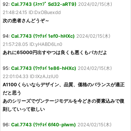
92:
Cal.7743 (ｽｯｯﾌﾟ Sd32-aRT9)
2024/02/15(木)
21:48:24.15 ID:DxOBuexdd
次の患者さんどうぞ～
94:
Cal.7743 (ﾜｯﾁｮｲ 1ef0-hHXc)
2024/02/15(木)
21:57:28.05 ID:yHABD6Ln0
あれに65000円出すやつは良くも悪くもバカだよ
95:
Cal.7743 (ﾜｯﾁｮｲ 1e86-hHXc)
2024/02/15(木)
22:01:04.33 ID:IXzAJzlU0
A1100くらいならデザイン、品質、価格のバランスが適正
だと思う
あのシリーズでヴンテージモデルを今どきの要素込みで復
刻していって欲しい
96:
Cal.7743 (ﾜｯﾁｮｲ 6f40-plwm)
2024/02/15(木)