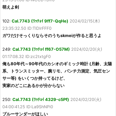
萌えよ剣
102:
Cal.7743 (ﾜｯﾁｮｲ 9ff7-QqHe)
2024/02/15(木)
23:35:32.50 ID:TlDlrFFF0
ガワだけそっくりならそのうちskmeiが作ると思うよ
249:
Cal.7743 (ﾜｯﾁｮｲ ff67-O57M)
2024/02/20(火)
01:17:08.32 ID:zc2txtgF0
俺も80年代～90年代のカシオのギミック時計 (月齢、太陽
系、トランスミッター、腕リモ、パンチ力測定、気圧セン
サー等) をいくつか持ってるけど、
実家のどこにあるかが分からない
250:
Cal.7743 (ﾜｯﾁｮｲ 4329-c5Pf)
2024/02/20(火)
04:00:41.25 ID:La9ShNPi0
ブルーサンダーがほしい