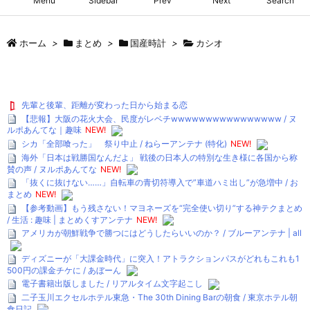
Menu
Sidebar
Prev
Next
Search
ホーム
>
まとめ
>
国産時計
>
カシオ
先輩と後輩、距離が変わった日から始まる恋
【悲報】大阪の花火大会、民度がレベチwwwwwwwwwwwwwwww / ヌ
ルポあんてな｜趣味
NEW!
シカ「全部喰った」 祭り中止 / ねらーアンテナ (特化)
NEW!
海外「日本は戦勝国なんだよ」 戦後の日本人の特別な生き様に各国から称
賛の声 / ヌルポあんてな
NEW!
「抜くに抜けない……」自転車の青切符導入で”車道ハミ出し”が急増中 / お
まとめ
NEW!
【参考動画】もう残さない！マヨネーズを“完全使い切り”する神テクまとめ
/ 生活 : 趣味 | まとめくすアンテナ
NEW!
アメリカが朝鮮戦争で勝つにはどうしたらいいのか？ / ブルーアンテナ | all
ディズニーが「大課金時代」に突入！アトラクションパスがどれもこれも1
500円の課金チケに / あぼーん
電子書籍出版しました / リアルタイム文字起こし
二子玉川エクセルホテル東急・The 30th Dining Barの朝食 / 東京ホテル朝
食日記