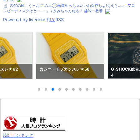
古代の民「うっお!このエ◯画像めっちゃいいわ保存しよ!ええと………フロ
ッピーディスクはと………」 / かみちゃんねる！ 趣味・教養
Powered by livedoor 相互RSS
スレ★62
カシオ・チプカシスレ★58
G-SHOCK総合
4
時計ランキング