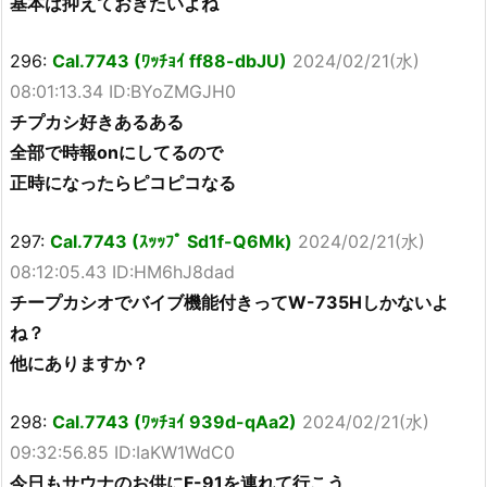
基本は抑えておきたいよね
296:
Cal.7743 (ﾜｯﾁｮｲ ff88-dbJU)
2024/02/21(水)
08:01:13.34 ID:BYoZMGJH0
チプカシ好きあるある
全部で時報onにしてるので
正時になったらピコピコなる
297:
Cal.7743 (ｽｯｯﾌﾟ Sd1f-Q6Mk)
2024/02/21(水)
08:12:05.43 ID:HM6hJ8dad
チープカシオでバイブ機能付きってW-735Hしかないよ
ね？
他にありますか？
298:
Cal.7743 (ﾜｯﾁｮｲ 939d-qAa2)
2024/02/21(水)
09:32:56.85 ID:IaKW1WdC0
今日もサウナのお供にF-91を連れて行こう