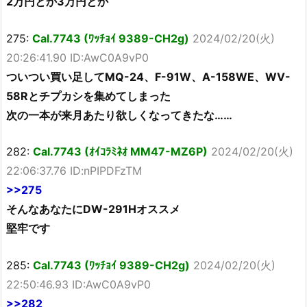
2万円とか3万円とか
275:
Cal.7743 (ﾜｯﾁｮｲ 9389-CH2g)
2024/02/20(火)
20:26:41.90 ID:AwC0A9vP0
ついつい買い足してMQ-24、F-91W、A-158WE、WV-
58Rとチプカシを集めてしまった
次の一本が来月あたり欲しくなってきたな……
282:
Cal.7743 (ｵｲｺﾗﾐﾈｵ MM47-MZ6P)
2024/02/20(火)
22:06:37.76 ID:nPIPDFzTM
>>275
そんなあなたにDW-291Hオススメ
堅牢です
285:
Cal.7743 (ﾜｯﾁｮｲ 9389-CH2g)
2024/02/20(火)
22:50:46.93 ID:AwC0A9vP0
>>282