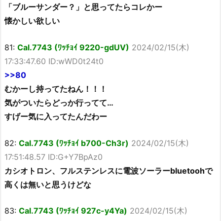
「ブルーサンダー？」と思ってたらコレかー
懐かしい欲しい
81:
Cal.7743 (ﾜｯﾁｮｲ 9220-gdUV)
2024/02/15(木)
17:33:47.60 ID:wWD0t24t0
>>80
むかーし持ってたねん！！！
気がついたらどっか行ってて…
すげー気に入ってたんだわー
82:
Cal.7743 (ﾜｯﾁｮｲ b700-Ch3r)
2024/02/15(木)
17:51:48.57 ID:G+Y7BpAz0
カシオトロン、フルステンレスに電波ソーラーbluetoohで
高くは無いと思うけどな
83:
Cal.7743 (ﾜｯﾁｮｲ 927c-y4Ya)
2024/02/15(木)