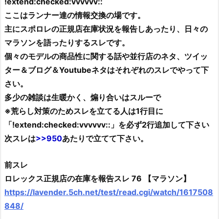
!extend:checked:vvvvvv::
ここはランナー達の情報交換の場です。
主にスポロレの正規店在庫状況を報告しあったり、日々の
マラソンを語ったりするスレです。
個々のモデルの商品性に関する話や並行店のネタ、ツイッ
ター＆ブログ＆Youtubeネタはそれぞれのスレでやって下
さい。
多少の雑談は生暖かく、煽り合いはスルーで
※荒らし対策のためスレを立てる人は1行目に
「!extend:checked:vvvvvv::」を必ず2行追加して下さい
次スレは
>>950
あたりで立てて下さい。
前スレ
ロレックス正規店の在庫を報告スレ 76 【マラソン】
https://lavender.5ch.net/test/read.cgi/watch/1617508
848/