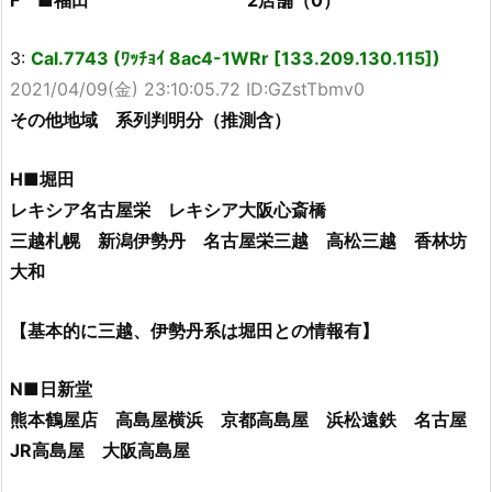
3:
Cal.7743 (ﾜｯﾁｮｲ 8ac4-1WRr [133.209.130.115])
2021/04/09(金) 23:10:05.72 ID:GZstTbmv0
その他地域 系列判明分（推測含）
H■堀田
レキシア名古屋栄 レキシア大阪心斎橋
三越札幌 新潟伊勢丹 名古屋栄三越 高松三越 香林坊
大和
【基本的に三越、伊勢丹系は堀田との情報有】
N■日新堂
熊本鶴屋店 高島屋横浜 京都高島屋 浜松遠鉄 名古屋
JR高島屋 大阪高島屋