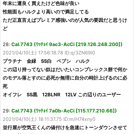
年末に運良く買えたけど色味が良い
性能面もハルクより高いので満足してる
ただ正直言えばプレミア感強いのが人気の要因だと思うけ
ど
28:
Cal.7743 (ﾜｯﾁｮｲ 9ac3-AcCi [219.126.248.200])
2021/04/10(土) 17:56:18.78 ID:q/3ZN69i0
プラチナ 金緑 SS白 ペプシ ハルク
この辺り持ってない奴はだいたいコンプレックス餅で何か
のモデル落とすのに必死か無理に自分の時計上げるのに必
死
オイフレ SS黒 12BLNR 12LV この辺りのユーザー
29:
Cal.7743 (ﾜｯﾁｮｲ 7a0b-AcCi [115.177.210.66])
2021/04/10(土) 18:11:37.75 ID:m/H74xny0
並行屋が空気王くんの値付けを急速にトーンダウンさせて