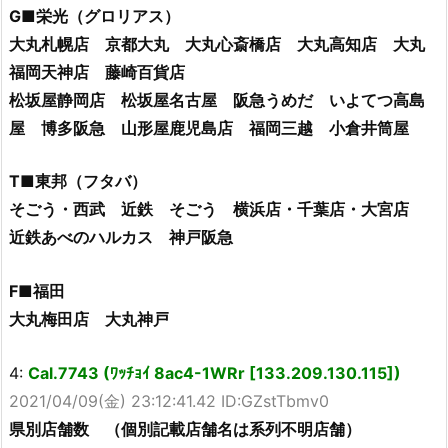
G■栄光（グロリアス）
大丸札幌店 京都大丸 大丸心斎橋店 大丸高知店 大丸
福岡天神店 藤崎百貨店
松坂屋静岡店 松坂屋名古屋 阪急うめだ いよてつ高島
屋 博多阪急 山形屋鹿児島店 福岡三越 小倉井筒屋
T■東邦（フタバ）
そごう・西武 近鉄 そごう 横浜店・千葉店・大宮店
近鉄あべのハルカス 神戸阪急
F■福田
大丸梅田店 大丸神戸
4:
Cal.7743 (ﾜｯﾁｮｲ 8ac4-1WRr [133.209.130.115])
2021/04/09(金) 23:12:41.42 ID:GZstTbmv0
県別店舗数 （個別記載店舗名は系列不明店舗）