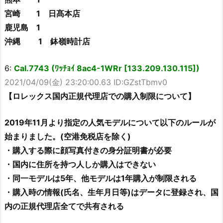
宮崎 1 日髙本店
鹿児島 1
沖縄 1 鉢嶺時計店
6:
Cal.7743 (ﾜｯﾁｮｲ 8ac4-1WRr [133.209.130.115])
2021/04/09(金) 23:20:00.63 ID:GZstTbmv0
【ロレックス国内正規代理店での購入制限について】
2019年11月より指定の人気モデルについて以下のルールが
始まりました。(空港免税店を除く)
・購入する際に顔写真付きの身分証明書が必要
・国内に住所を持つ人しか購入はできない
・同一モデルは5年、他モデルは1年購入が制限される
・購入時の情報(氏名、生年月日等)はデータに登録され、国
内の正規代理店全てで共有される