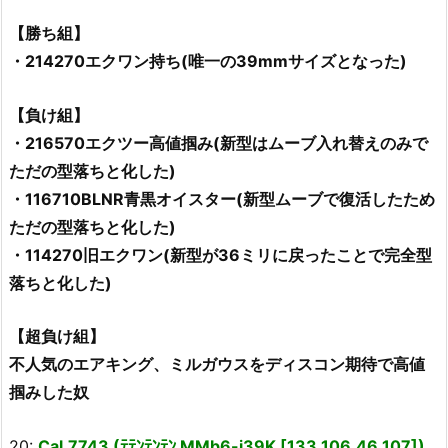
【勝ち組】
・214270エクワン持ち(唯一の39mmサイズとなった)
【負け組】
・216570エクツー高値掴み(新型はムーブ入れ替えのみで
ただの型落ちと化した)
・116710BLNR青黒オイスター(新型ムーブで復活したため
ただの型落ちと化した)
・114270旧エクワン(新型が36ミリに戻ったことで完全型
落ちと化した)
【超負け組】
不人気のエアキング、ミルガウスをディスコン期待で高値
掴みした奴
20:
Cal.7743 (ﾃﾃﾝﾃﾝﾃﾝ MMb6-j39K [133.106.46.107])