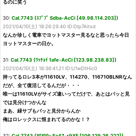
るのに笑う
30:
Cal.7743 (ｽﾌﾟﾌﾟ Sdba-AcCi [49.98.114.203])
2021/04/10(土) 18:26:29.40 ID:DIp7Aitxd
なんか珍しく電車でヨットマスター見るなと思ったら今日
ヨットマスターの日か。
31:
Cal.7743 (ﾜｯﾁｮｲ 1afe-AcCi [123.98.238.83])
2021/04/10(土) 18:36:41.21 ID:U1wDtHic0
持ってるロレ3本が11610LV、114270、116710BLNRなん
だが、全て復活してるんだが・・・
唯一は11610LVがサイズ違いってだけで、あとはパッと見
では見分けつかんな
まあ、緑サブもパッと見分からんか
俺はロレックスに恨まれてるのかな！？
32:
Cal.7743 (ｱｳｱｳｳｰ Sa47-r9XF [106.129.26.222])