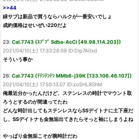
>>44
緑サブは新品で買うならハルクが一番安いでしょ
成約価格はせいぜい220だよ
23:
Cal.7743 (ｽﾌﾟﾌﾟ Sdba-AcCi [49.98.114.203])
2021/04/10(土) 17:33:28.09 ID:DIp7Aitxd
そういう事か
26:
Cal.7743 (ﾃﾃﾝﾃﾝﾃﾝ MMb6-j39K [133.106.46.107])
2021/04/10(土) 17:50:13.07 ID:zoSHL8ShM
俺最近分かったんだけど、ステンレスの時計でマウント取
ろうとするのが間違ってたわ
どんな時計出してもステンレスならSSデイトナに土下座だ
し、SSデイトナも金無垢出てきたらそっと袖にしまうよね
やっぱり金無垢こそが腕時計だわ