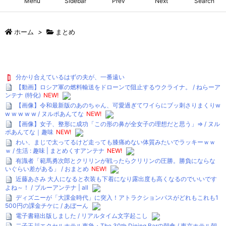
Menu
Sidebar
Prev
Next
Search
ホーム
>
まとめ
分かり合えているはずの夫が、一番遠い
【動画】ロシア軍の燃料輸送をドローンで阻止するウクライナ。 / ねらーア
ンテナ (特化)
NEW!
【画像】令和最新版のあのちゃん、可愛過ぎてワイらにブッ刺さりまくりw
w w w w w / ヌルポあんてな
NEW!
【画像】女子、整形に成功「この形の鼻が全女子の理想だと思う」⇒ / ヌル
ポあんてな｜趣味
NEW!
わい、まじで太ってるけど走っても膝痛めない体質みたいでラッキーｗｗ
ｗ / 生活 : 趣味 | まとめくすアンテナ
NEW!
有識者「範馬勇次郎とクリリンが戦ったらクリリンの圧勝。勝負にならな
いぐらい差がある」 / おまとめ
NEW!
近藤あさみ 大人になると衣装も下着になり露出度も高くなるのでいいです
よね～！ / ブルーアンテナ | all
ディズニーが「大課金時代」に突入！アトラクションパスがどれもこれも1
500円の課金チケに / あぼーん
電子書籍出版しました / リアルタイム文字起こし
二子玉川エクセルホテル東急・The 30th Dining Barの朝食 / 東京ホテル朝