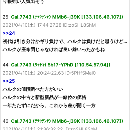
り根強い人気出そう
25:
Cal.7743 (ﾃﾃﾝﾃﾝﾃﾝ MMb6-j39K [133.106.46.107])
2021/04/10(土) 17:44:27.28 ID:zoSHL8ShM
>>24
初代は引き分けかギリ負けで、ハルクは負けだと思うけど…
ハルクが座布団じゃなければ良い線いったかもね
44:
Cal.7743 (ﾜｯﾁｮｲ 5b17-YPhD [110.54.57.94])
2021/04/10(土) 20:24:22.63 ID:5PHfSMai0
>>25
ハルクの値段調べた方がいい
ハルクの中古と新型新品が一緒位の価格
一年たたずにだから、これから差が開く一方
46:
Cal.7743 (ﾃﾃﾝﾃﾝﾃﾝ MMb6-j39K [133.106.46.107])
2021/04/10(土) 21:36:32.22 ID:zoSHL8ShM