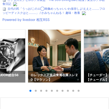
食日記
古代の民「うっお!このエ◯画像めっちゃいいわ保存しよ!ええと………フロ
ッピーディスクはと………」 / かみちゃんねる！ 趣味・教養
Powered by livedoor 相互RSS
DOR総合56
ロレックス正規店東海在庫スレ 2
【チューダー】T
0【マラソン】
【チュードル】