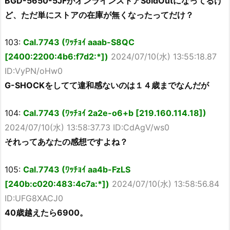
BGD-5650-5JFがオンラインストアSoldOutになってるけ
ど、ただ単にストアの在庫が無くなったってだけ？
103:
Cal.7743 (ﾜｯﾁｮｲ aaab-S8QC
[2400:2200:4b6:f7d2:*])
2024/07/10(水) 13:55:18.87
ID:VyPN/oHw0
G-SHOCKをしてて違和感ないのは１４歳までなんだが
104:
Cal.7743 (ﾜｯﾁｮｲ 2a2e-o6+b [219.160.114.18])
2024/07/10(水) 13:58:37.73 ID:CdAgV/ws0
それってあなたの感想ですよね？
105:
Cal.7743 (ﾜｯﾁｮｲ aa4b-FzLS
[240b:c020:483:4c7a:*])
2024/07/10(水) 13:58:56.84
ID:UFG8XACJ0
40歳越えたら6900。