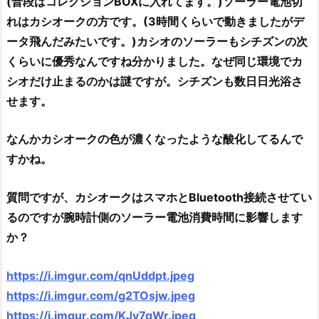
(普段はコレクションBOXに入れてます。)ソーラー電池切
れはカシオークの方です。(3時間くらいで動きましたがデ
ータ飛んだみたいです。)カシオのソーラーもシチズンの次
くらいに優秀なんですね分かりました。なぜ同じ環境でカ
シオだけ止まるのかは謎ですが。シチズンも数日日光浴さ
せます。
なんかカシオークの色が濃くなったような酸化してるんで
すかね。
質問ですが、カシオークはスマホとBluetooth接続させてい
るのですが腕時計側のソーラー電池消費時間に影響します
か？
https://i.imgur.com/qnUddpt.jpeg
https://i.imgur.com/g2TOsjw.jpeg
https://i.imgur.com/KJy7qWr.jpeg