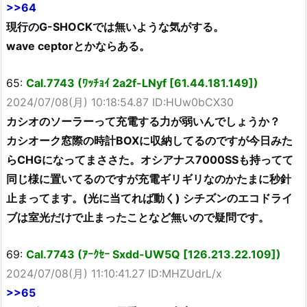
>>64
現行のG-SHOCKでは無いような気がする。
wave ceptorとかならある。
65:
Cal.7743 (ﾜｯﾁｮｲ 2a2f-LNyf [61.44.181.149])
2024/07/08(月) 10:18:54.87 ID:HUw0bCX30
カシオのソーラーって充電する力が弱いんでしょうか？
カシオーク窓際の時計BOXに収納してるのですが今日みた
らCHGになってまささた。オシアナス7000SSも持ってて
同じ様に置いてるのですが充電ギリギリなのかたまに秒針
止まってます。(光に当てれば動く) シチズンのエコドライ
ブは室光だけで止まったことなど無いので疑問です。
69:
Cal.7743 (ｱｰｸｾｰ Sxdd-UW5Q [126.213.22.109])
2024/07/08(月) 11:10:41.27 ID:MHZUdrL/x
>>65