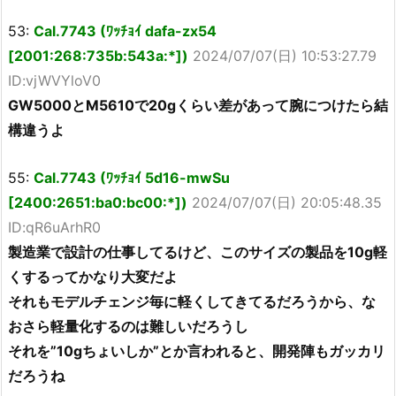
53:
Cal.7743 (ﾜｯﾁｮｲ dafa-zx54
[2001:268:735b:543a:*])
2024/07/07(日) 10:53:27.79
ID:vjWVYloV0
GW5000とM5610で20gくらい差があって腕につけたら結
構違うよ
55:
Cal.7743 (ﾜｯﾁｮｲ 5d16-mwSu
[2400:2651:ba0:bc00:*])
2024/07/07(日) 20:05:48.35
ID:qR6uArhR0
製造業で設計の仕事してるけど、このサイズの製品を10g軽
くするってかなり大変だよ
それもモデルチェンジ毎に軽くしてきてるだろうから、な
おさら軽量化するのは難しいだろうし
それを”10gちょいしか”とか言われると、開発陣もガッカリ
だろうね