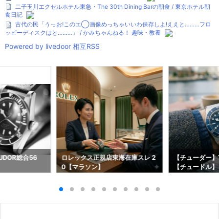
二子玉川エクセルホテル東急・The 30th Dining Barの朝食 / 東京ホテル朝
食日記
古代の民「うっお!このエ◯画像めっちゃいいわ保存しよ!ええと………フロ
ッピーディスクはと………」 / かみちゃんねる！ 趣味・教養
Powered by livedoor 相互RSS
DOR総合56
ロレックス正規店東海在庫スレ 2
【チューダー】T
0【マラソン】
【チュードル】