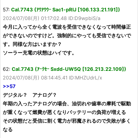
57:
Cal.7743 (ｱｳｱｳｳｰ Sac1-pRlJ [106.133.21.191])
2024/07/08(月) 01:17:02.48 ID:D9wpbiS/a
今月に入ってから全く電波を受信できなくなって時間修正
ができないのですけど。強制的にやっても受信できないで
す。同様な方はいますか？
ソーラー充電の状態はハイです。
62:
Cal.7743 (ｱｰｸｾｰ Sxdd-UW5Q [126.213.22.109])
2024/07/08(月) 08:14:45.41 ID:MHZUdrL/x
>>57
デジタル？ アナログ？
年期の入ったアナログの場合、油切れや歯車の摩耗で駆動
が重くなって燃費が悪くなりバッテリーの負荷が増える
その状態だと受信に割く電力が邪魔されるので失敗が多く
なる