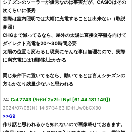
シチズンのソーラーが優秀なのは事実だが、CASIOはその
次くらいに優秀
窓際は室内照明では大幅に充電することは出来ない（取説
参照）
CHGまで減ってるなら、屋外の太陽に直接文字盤を向けて
ダイレクト充電を20〜30時間必要
太陽の位置も変わるし現実にそんな事は無理なので、実際
に満充電には1週間以上かかる
同じ条件下に置いてるなら、動いてるとは言えシチズンの
方もかなり残量少ないと思われる
74:
Cal.7743 (ﾜｯﾁｮｲ 2a2f-LNyf [61.44.181.149])
2024/07/08(月) 14:57:34.63 ID:HUw0bCX30
>>69
作り話と思われるかも知れないので画像載せておきます。