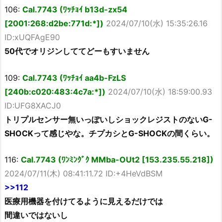
106:
Cal.7743 (ﾜｯﾁｮｲ b13d-zx54
[2001:268:d2be:771d:*])
2024/07/10(水) 15:35:26.16
ID:xUQFAgE90
50代でオリジンしててどーもすいません
109:
Cal.7743 (ﾜｯﾁｮｲ aa4b-FzLS
[240b:c020:483:4c7a:*])
2024/07/10(水) 18:59:00.93
ID:UFG8XACJ0
トリプルセンサー無いっぽいしショックレジストのないG-
SHOCKって感じやな。チプカシとG-SHOCKの間くらい。
116:
Cal.7743 (ﾜﾝﾐﾝｸﾞｸ MMba-OUt2 [153.235.55.218])
2024/07/11(木) 08:41:11.72 ID:+4HeVdBSM
>>112
医療用機器を付けてるように見えるだけでは
間違いではないし