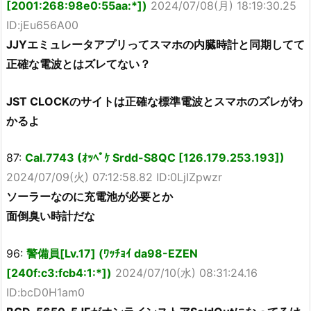
[2001:268:98e0:55aa:*])
2024/07/08(月) 18:19:30.25
ID:jEu656A00
JJYエミュレータアプリってスマホの内臓時計と同期してて
正確な電波とはズレてない？
JST CLOCKのサイトは正確な標準電波とスマホのズレがわ
かるよ
87:
Cal.7743 (ｵｯﾍﾟｹ Srdd-S8QC [126.179.253.193])
2024/07/09(火) 07:12:58.82 ID:0LjIZpwzr
ソーラーなのに充電池が必要とか
面倒臭い時計だな
96:
警備員[Lv.17] (ﾜｯﾁｮｲ da98-EZEN
[240f:c3:fcb4:1:*])
2024/07/10(水) 08:31:24.16
ID:bcD0H1am0