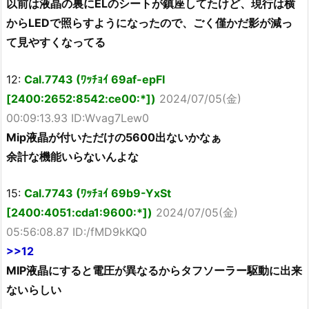
以前は液晶の裏にELのシートが鎮座してたけど、現行は横
からLEDで照らすようになったので、ごく僅かだ影が減っ
て見やすくなってる
12:
Cal.7743 (ﾜｯﾁｮｲ 69af-epFI
[2400:2652:8542:ce00:*])
2024/07/05(金)
00:09:13.93 ID:Wvag7Lew0
Mip液晶が付いただけの5600出ないかなぁ
余計な機能いらないんよな
15:
Cal.7743 (ﾜｯﾁｮｲ 69b9-YxSt
[2400:4051:cda1:9600:*])
2024/07/05(金)
05:56:08.87 ID:/fMD9kKQ0
>>12
MIP液晶にすると電圧が異なるからタフソーラー駆動に出来
ないらしい