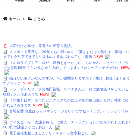
Menu
Sidebar
Prev
Next
Search
ホーム
>
まとめ
大変だけど幸せ。等身大の子育て物語。
スマホって普及して20年くらい経つのに「落とすだけで割れる」問題いつ
までもクリアできてないよね… / ヌルポあんてな｜趣味
NEW!
【ホロライブ】アキロゼ、映画をきっかけに「ちいかわ」にどハマり「今
では毎晩1時間くらい見ながら入眠しています」 / ねらーアンテナ (特化)
NEW!
売れないモデルなんですが、何か質問ありますか？ / 生活 : 趣味 | まとめく
すアンテナ
NEW!
レッドブルリザーブの角田裕毅、ケイナさんと一緒に酒蔵巡りをしている
模様 / ヌルポあんてな
NEW!
【悲報】日本、高市円安ホクホクなのに上半期の輸出額が台湾と韓国に抜
かれる / おまとめ
NEW!
音羽紀香 お股ぱっくりマッサージがいいですね～！ / ブルーアンテナ | all
ディズニーが「大課金時代」に突入！アトラクションパスがどれもこれも1
500円の課金チケに / あぼーん
電子書籍出版しました / リアルタイム文字起こし