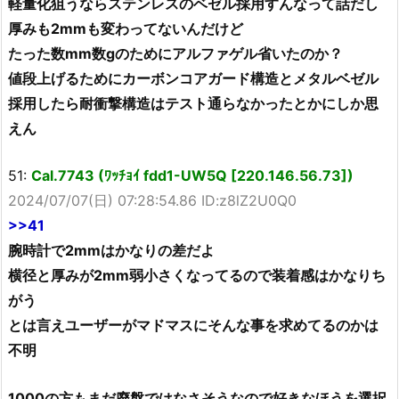
軽量化狙うならステンレスのベゼル採用すんなって話だし
厚みも2mmも変わってないんだけど
たった数mm数gのためにアルファゲル省いたのか？
値段上げるためにカーボンコアガード構造とメタルベゼル
採用したら耐衝撃構造はテスト通らなかったとかにしか思
えん
51:
Cal.7743 (ﾜｯﾁｮｲ fdd1-UW5Q [220.146.56.73])
2024/07/07(日) 07:28:54.86 ID:z8lZ2U0Q0
>>41
腕時計で2mmはかなりの差だよ
横径と厚みが2mm弱小さくなってるので装着感はかなりち
がう
とは言えユーザーがマドマスにそんな事を求めてるのかは
不明
1000の方もまだ廃盤ではなさそうなので好きなほうを選択