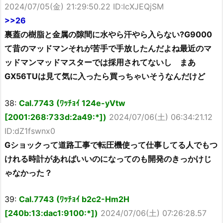
2024/07/05(金) 21:29:50.22 ID:IcXJEQjSM
>>26
裏蓋の樹脂と金属の隙間に水やら汗やら入らない?G9000
て昔のマッドマンそれが苦手で手放したんだよね最近のマ
ッドマンマッドマスターでは採用されてないし まあ
GX56TUは見て気に入ったら買っちゃいそうなんだけど
38:
Cal.7743 (ﾜｯﾁｮｲ 124e-yVtw
[2001:268:733d:2a49:*])
2024/07/06(土) 06:34:21.12
ID:dZ1fswnx0
Gショックって道路工事で転圧機使って仕事してる人でもつ
けれる時計があればいいのになってのも開発のきっかけじ
ゃなかった？
39:
Cal.7743 (ﾜｯﾁｮｲ b2c2-Hm2H
[240b:13:dac1:9100:*])
2024/07/06(土) 07:26:28.57