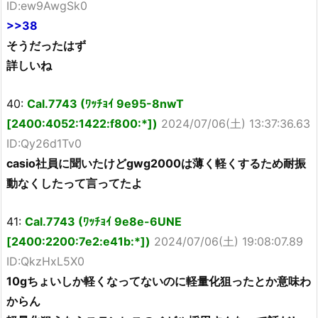
ID:ew9AwgSk0
>>38
そうだったはず
詳しいね
40:
Cal.7743 (ﾜｯﾁｮｲ 9e95-8nwT
[2400:4052:1422:f800:*])
2024/07/06(土) 13:37:36.63
ID:Qy26d1Tv0
casio社員に聞いたけどgwg2000は薄く軽くするため耐振
動なくしたって言ってたよ
41:
Cal.7743 (ﾜｯﾁｮｲ 9e8e-6UNE
[2400:2200:7e2:e41b:*])
2024/07/06(土) 19:08:07.89
ID:QkzHxL5X0
10gちょいしか軽くなってないのに軽量化狙ったとか意味わ
からん