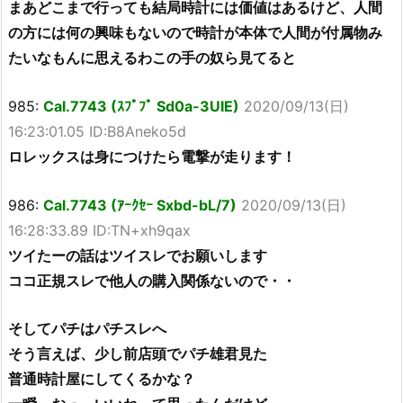
まあどこまで行っても結局時計には価値はあるけど、人間
の方には何の興味もないので時計が本体で人間が付属物み
たいなもんに思えるわこの手の奴ら見てると
985:
Cal.7743 (ｽﾌﾟﾌﾟ Sd0a-3UIE)
2020/09/13(日)
16:23:01.05 ID:B8Aneko5d
ロレックスは身につけたら電撃が走ります！
986:
Cal.7743 (ｱｰｸｾｰ Sxbd-bL/7)
2020/09/13(日)
16:28:33.89 ID:TN+xh9qax
ツイたーの話はツイスレでお願いします
ココ正規スレで他人の購入関係ないので・・
そしてパチはパチスレへ
そう言えば、少し前店頭でパチ雄君見た
普通時計屋にしてくるかな？