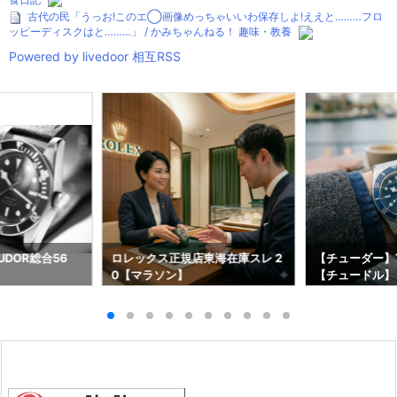
古代の民「うっお!このエ◯画像めっちゃいいわ保存しよ!ええと………フロ
ッピーディスクはと………」 / かみちゃんねる！ 趣味・教養
Powered by livedoor 相互RSS
DOR総合56
ロレックス正規店東海在庫スレ 2
【チューダー】T
0【マラソン】
【チュードル】