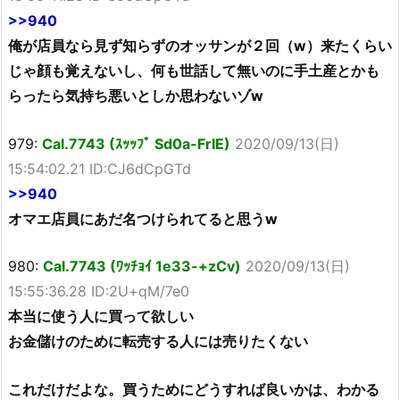
>>940
俺が店員なら見ず知らずのオッサンが２回（w）来たくらい
じゃ顔も覚えないし、何も世話して無いのに手土産とかも
らったら気持ち悪いとしか思わないゾw
979:
Cal.7743 (ｽｯｯﾌﾟ Sd0a-FrIE)
2020/09/13(日)
15:54:02.21 ID:CJ6dCpGTd
>>940
オマエ店員にあだ名つけられてると思うw
980:
Cal.7743 (ﾜｯﾁｮｲ 1e33-+zCv)
2020/09/13(日)
15:55:36.28 ID:2U+qM/7e0
本当に使う人に買って欲しい
お金儲けのために転売する人には売りたくない
これだけだよな。買うためにどうすれば良いかは、わかる