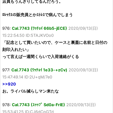
店員もうんざりしてるんだろう。
ﾛﾚｯｸｽの販売員とかｽﾄﾚｽで病んでしまう
976:
Cal.7743 (ﾜｯﾁｮｲ 66b5-jECE)
2020/09/13(日)
15:22:54.50 ID:5TAJKVOo0
「記念として買いたいので、ケースと裏蓋に名前と日付の
刻印入れたい」
って言えば一週間くらいで入荷連絡がくる
977:
Cal.7743 (ﾜｯﾁｮｲ 1e33-+zCv)
2020/09/13(日)
15:47:49.14 ID:2U+qM/7e0
>>920
お。ライバル減らしマン来たな
978:
Cal.7743 (ｽｯｯﾌﾟ Sd0a-FrIE)
2020/09/13(日)
15:53:41.25 ID:CJ6dCpGTd