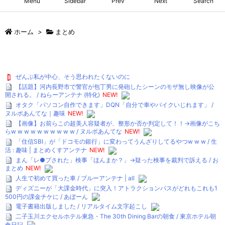
Menu
Sidebar
Prev
Next
Search
ホーム
>
まとめ
ぜんぶ私が中心、そう思われたくないのに
【話題】河内長野市で警官が包丁男に発砲したシーンのモザ無し映像が公
開される。 / ねらーアンテナ (特化)
NEW!
オタク「パソコン自作できます」DQN「自分で車やバイクいじれます」 /
ヌルポあんてな｜趣味
NEW!
【画像】お前らこの超美人容疑者が、整形か否か判定して！！→画像がこち
らw w w w w w w w w w / ヌルポあんてな
NEW!
「住信SBI」が「ドコモの銀行」に変わってうんざりしてるやつw w w / 生
活 : 趣味 | まとめくすアンテナ
NEW!
まん「レ●プされた」検事「ほんまか？」→疑った検事を裁判で訴える / お
まとめ
NEW!
人生で初めて買った車 / ブルーアンテナ | all
ディズニーが「大課金時代」に突入！アトラクションパスがどれもこれも1
500円の課金チケに / あぼーん
電子書籍出版しました / リアルタイム文字起こし
二子玉川エクセルホテル東急・The 30th Dining Barの朝食 / 東京ホテル朝
食日記