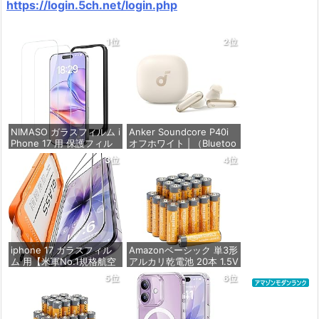
https://login.5ch.net/login.php
1位
2位
NIMASO ガラスフィルム i
Anker Soundcore P40i
Phone 17 用 保護フィル
オフホワイト | （Bluetoo
ム 強化ガラス 耐衝撃 高
th 5.3） 【完全ワイヤレ
3位
4位
透過率 指紋防止 貼りやす
スイヤホン/ウルトラノイ
い ガイド枠付き | いPhon
ズキャンセリング 2.0 / マ
e17 (6.3インチ) 対応 2枚
ルチポイント接続 / 最大6
セット DSP25F1698
0時間再生 / PSE技術基準
適合】
価格：¥1,357
価格：¥7,990
iphone 17 ガラスフィル
Amazonベーシック 単3形
ム 用【米軍No.1規格航空
アルカリ乾電池 20本 1.5V
材料&独創的なガイド枠】
保存期限10年 液漏れ防止
5位
6位
2枚セット 全面保護 最強
硬度10H 耐衝撃 | いphon
価格：¥846
e17 保護フィルム 気泡な
し Zeniss 自動吸着 貼付