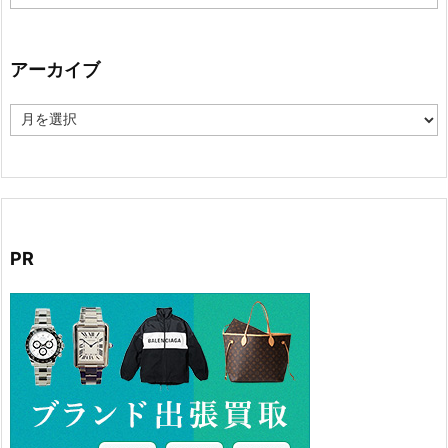
テ
ゴ
リ
ー
アーカイブ
ア
ー
カ
イ
ブ
PR