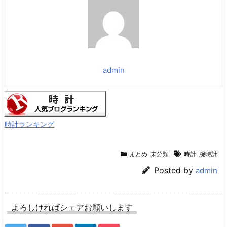
ズキャンセリング 2.0 / マ
価格：¥836
ルチポイント接続 / 最大6
0時間再生 / PSE技術基準
適合】
価格：¥7,990
admin
時計ランキング
まとめ
,
未分類
時計
,
腕時計
Posted by
admin
よろしければシェアお願いします