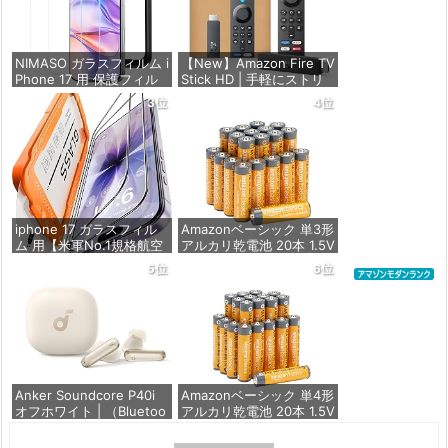
NIMASO ガラスフィルム i
【New】Amazon Fire TV
Phone 17 用 保護フィル
Stick HD | 手軽にストリ
ム 強化ガラス 耐衝撃 高
ーミングをはじめよう |
3位
4位
透過率 指紋防止 貼りやす
ストリーミングメディア
い ガイド枠付き | いPhon
プレイヤー
e17 (6.3インチ) 対応 2枚
セット DSP25F1698
価格：¥4,980
価格：¥1,599
iphone 17 ガラスフィル
Amazonベーシック 単3形
ム 用【米軍No.1規格航空
アルカリ乾電池 20本 1.5V
材料&独創的なガイド枠】
保存期限10年 液漏れ防止
5位
6位
2枚セット 全面保護 最強
硬度10H 耐衝撃 | いphon
価格：¥844
e17 保護フィルム 気泡な
し Zeniss 自動吸着 貼付
け簡単 iphone17フィルム
超クリア画
価格：¥1,260
Anker Soundcore P40i
Amazonベーシック 単4形
オフホワイト | （Bluetoo
アルカリ乾電池 20本 1.5V
th 5.3） 【完全ワイヤレ
保存期限10年 液漏れ防止
スイヤホン/ウルトラノイ