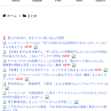
Menu
Sidebar
Prev
Next
Search
ホーム
>
まとめ
妻との生活が、夫をうつへ追い込んだ現実
ハンターハンターにわか「何でも切れる刀は具現化できない(ﾆﾁｯ」←これ /
ヌルポあんてな
NEW!
【悲報】町のお弁当屋さん「申し訳ないが消費税1%になったらその分商品
代を値上げするわ」 / ねらーアンテナ (特化)
NEW!
サーモンやサバの高騰でニシンに注目集まる「脂がのって身もふわふわ」
漁獲量や価格も安定 / ヌルポあんてな｜趣味
NEW!
【画像】ライザの公式AIゲーム、エッチすぎて始まる / おまとめ
NEW!
山でカップラーメンのスープだったら飲み干すわ / 生活 : 趣味 | まとめくす
アンテナ
NEW!
育児自信ない「家族留学」で変化 これええ制度やんけ / ブルーアンテナ | al
l
ディズニーが「大課金時代」に突入！アトラクションパスがどれもこれも1
500円の課金チケに / あぼーん
電子書籍出版しました / リアルタイム文字起こし
二子玉川エクセルホテル東急・The 30th Dining Barの朝食 / 東京ホテル朝
食日記