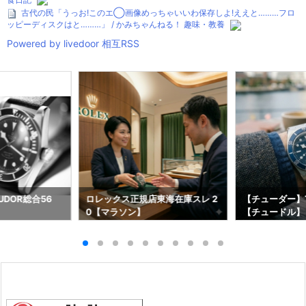
古代の民「うっお!このエ◯画像めっちゃいいわ保存しよ!ええと………フロ
ッピーディスクはと………」 / かみちゃんねる！ 趣味・教養
Powered by livedoor 相互RSS
DOR総合56
ロレックス正規店東海在庫スレ 2
【チューダー】T
0【マラソン】
【チュードル】