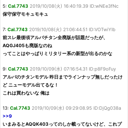
5:
Cal.7743
2019/10/08(火) 16:40:19.39 ID:wNEe3fNc
保守保守モキュモキュ
7:
Cal.7743
2019/10/08(火) 21:06:44.51 ID:VOTwiYIb
前スレ最後頃アルバチタン全廃版が話題だったが、
AQGJ405も廃版なのね
ってことはやっぱりミリタリー系の新型が出るのかな
9:
Cal.7743
2019/10/09(水) 07:16:54.31 ID:p8F9oFuy
アルバのチタンモデル 昨日までラインナップ無しだったけ
ど ニューモデル出てるな！
これは買わないな 俺は
13:
Cal.7743
2019/10/09(水) 09:29:08.95 ID:DjQg038a
>>9
いまみるとAQQK403ってのしか載ってないけど、これプ