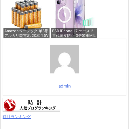
硬度10H 耐衝撃 | いphon
価格：¥836
e17 保護フィルム 気泡な
し Zeniss 自動吸着 貼付
け簡単 iphone17フィルム
超クリア画
価格：¥1,260
Amazonベーシック 単3形
ESR iPhone 17 ケース 2
アルカリ乾電池 20本 1.5V
世代黄変防止 3倍米軍MIL
保存期限10年 液漏れ防止
規格 MagSafe対応 あいふ
おん17用 カメラボタン付
き クリア | SGS認証 エア
価格：¥844
ガードコーナー ワイヤレ
ス充電 耐衝撃 PC背面TP
Uバンパー 指紋防止 高耐
久性 マグネット
価格：¥1,699
admin
時計ランキング