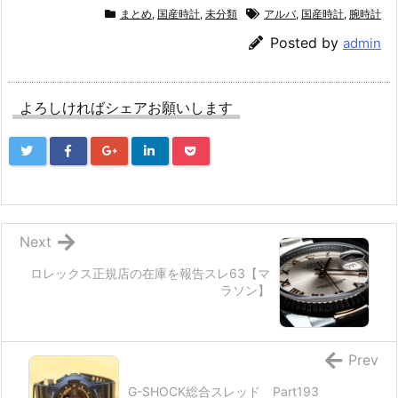
まとめ
,
国産時計
,
未分類
アルバ
,
国産時計
,
腕時計
Posted by
admin
よろしければシェアお願いします
Next
ロレックス正規店の在庫を報告スレ63【マ
ラソン】
Prev
G-SHOCK総合スレッド Part193