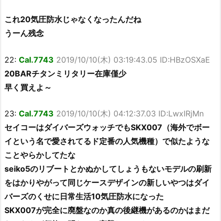
これ20気圧防水じゃなくなったんだね
うーん残念
22:
Cal.7743
2019/10/10(木) 03:19:43.05 ID:HBzOSXaE
20BARチタンミリタリー在庫僅少
早く買えよ～
23:
Cal.7743
2019/10/10(木) 04:12:37.03 ID:LwxIRjMn
セイコーはダイバーズウォッチでもSKX007（海外でボー
イという名で愛されてるド定番の人気機種）で似たような
ことやらかしてたな
seiko5のリブートとかぬかしてしょうもないモデルの刷新
をはかりやがって同じケースデザインの新しいやつはダイ
バーズのくせに日常生活10気圧防水になった
SKX007が完全に廃盤なのか真の後継機があるのかはまだ