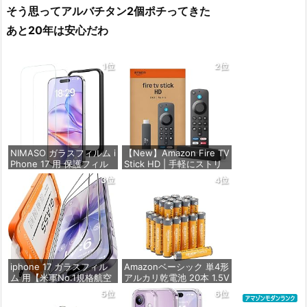
そう思ってアルバチタン2個ポチってきた
あと20年は安心だわ
1位
2位
NIMASO ガラスフィルム i
【New】Amazon Fire TV
Phone 17 用 保護フィル
Stick HD | 手軽にストリ
ム 強化ガラス 耐衝撃 高
ーミングをはじめよう |
3位
4位
透過率 指紋防止 貼りやす
ストリーミングメディア
い ガイド枠付き | いPhon
プレイヤー
e17 (6.3インチ) 対応 2枚
セット DSP25F1698
価格：¥4,980
価格：¥1,599
iphone 17 ガラスフィル
Amazonベーシック 単4形
ム 用【米軍No.1規格航空
アルカリ乾電池 20本 1.5V
材料&独創的なガイド枠】
保存期限10年 液漏れ防止
5位
6位
2枚セット 全面保護 最強