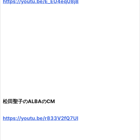
https://youtu.be/E_EU4eqU8j8
松田聖子のALBAのCM
https://youtu.be/r833V2fQ7UI