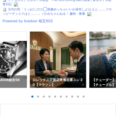
食日記
古代の民「うっお!このエ◯画像めっちゃいいわ保存しよ!ええと………フロ
ッピーディスクはと………」 / かみちゃんねる！ 趣味・教養
Powered by livedoor 相互RSS
DOR総合56
ロレックス正規店東海在庫スレ 2
【チューダー】T
0【マラソン】
【チュードル】