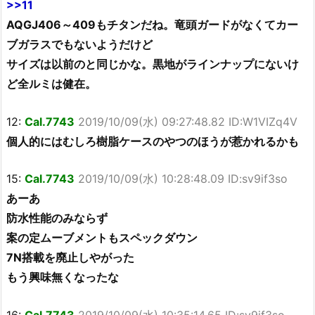
>>11
AQGJ406～409もチタンだね。竜頭ガードがなくてカー
ブガラスでもないようだけど
サイズは以前のと同じかな。黒地がラインナップにないけ
ど全ルミは健在。
12:
Cal.7743
2019/10/09(水) 09:27:48.82 ID:W1VIZq4V
個人的にはむしろ樹脂ケースのやつのほうが惹かれるかも
15:
Cal.7743
2019/10/09(水) 10:28:48.09 ID:sv9if3so
あーあ
防水性能のみならず
案の定ムーブメントもスペックダウン
7N搭載を廃止しやがった
もう興味無くなったな
16:
Cal.7743
2019/10/09(水) 10:35:14.65 ID:sv9if3so