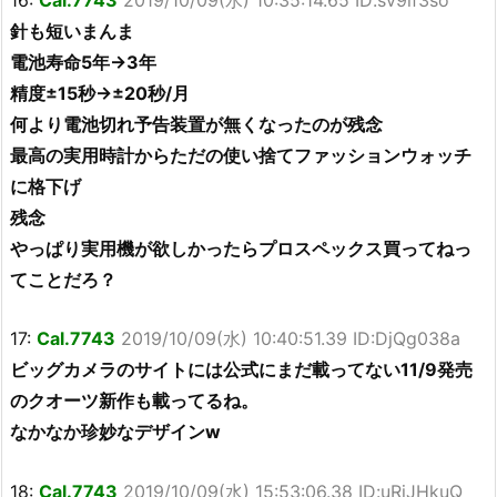
針も短いまんま
電池寿命5年→3年
精度±15秒→±20秒/月
何より電池切れ予告装置が無くなったのが残念
最高の実用時計からただの使い捨てファッションウォッチ
に格下げ
残念
やっぱり実用機が欲しかったらプロスペックス買ってねっ
てことだろ？
17:
Cal.7743
2019/10/09(水) 10:40:51.39 ID:DjQg038a
ビッグカメラのサイトには公式にまだ載ってない11/9発売
のクオーツ新作も載ってるね。
なかなか珍妙なデザインw
18:
Cal.7743
2019/10/09(水) 15:53:06.38 ID:uRjJHkuQ