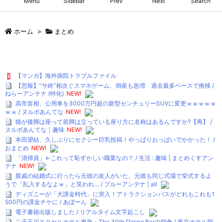
Menu
Sidebar
Prev
Next
Search
ホーム
>
まとめ
【マンガ】海外病院トラブルファイル
【悲報】”サ終”相次ぐスマホゲーム、倒産も急増 過去最多ペースで推移 /
ねらーアンテナ (特化)
NEW!
高市首相、公用車を3000万円超の新型センチュリーSUVに変更ｗｗｗｗｗ
ｗｗ / ヌルポあんてな
NEW!
猫が後脚は座って前脚は立っている座り方に名称はあるんですか?【再】 /
ヌルポあんてな｜趣味
NEW!
本田望結、久しぶりにセクシー巨乳投稿！やっぱりおっぱいでかかった！ /
おまとめ
NEW!
「清掃員」←これって恥ずかしい職業なの？ / 生活 : 趣味 | まとめくすアン
テナ
NEW!
親戚の結婚式に行ったら元彼の友人がいた。元彼も同じ式場で挙式するよ
うで「乱入するなよｗ」と笑われ… / ブルーアンテナ | all
ディズニーが「大課金時代」に突入！アトラクションパスがどれもこれも1
500円の課金チケに / あぼーん
電子書籍出版しました / リアルタイム文字起こし
二子玉川エクセルホテル東急・The 30th Dining Barの朝食 / 東京ホテル朝