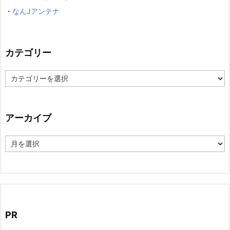
・
なんJアンテナ
カテゴリー
カ
テ
ゴ
リ
ー
アーカイブ
ア
ー
カ
イ
ブ
PR