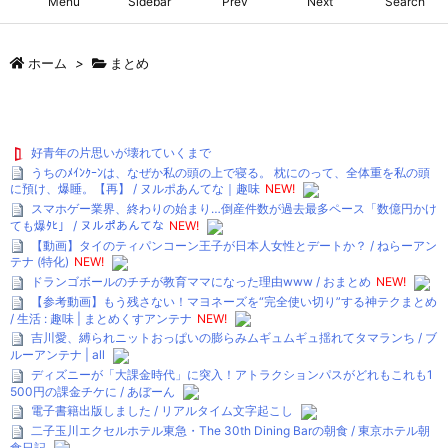
Menu
Sidebar
Prev
Next
Search
ホーム
>
まとめ
好青年の片思いが壊れていくまで
うちのﾒｲﾝｸｰﾝは、なぜか私の頭の上で寝る。 枕にのって、全体重を私の頭
に預け、爆睡。【再】 / ヌルポあんてな｜趣味
NEW!
スマホゲー業界、終わりの始まり…倒産件数が過去最多ペース「数億円かけ
ても爆ﾀﾋ」 / ヌルポあんてな
NEW!
【動画】タイのティパンコーン王子が日本人女性とデートか？ / ねらーアン
テナ (特化)
NEW!
ドランゴボールのチチが教育ママになった理由www / おまとめ
NEW!
【参考動画】もう残さない！マヨネーズを“完全使い切り”する神テクまとめ
/ 生活 : 趣味 | まとめくすアンテナ
NEW!
吉川愛、縛られニットおっぱいの膨らみムギュムギュ揺れてタマランち / ブ
ルーアンテナ | all
ディズニーが「大課金時代」に突入！アトラクションパスがどれもこれも1
500円の課金チケに / あぼーん
電子書籍出版しました / リアルタイム文字起こし
二子玉川エクセルホテル東急・The 30th Dining Barの朝食 / 東京ホテル朝
食日記