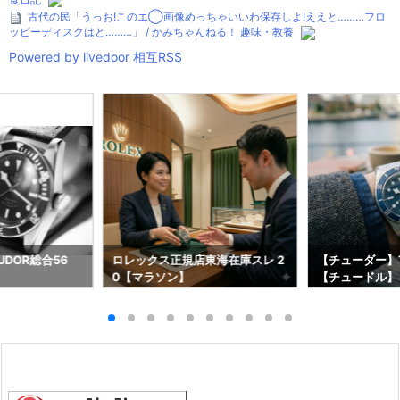
古代の民「うっお!このエ◯画像めっちゃいいわ保存しよ!ええと………フロ
ッピーディスクはと………」 / かみちゃんねる！ 趣味・教養
Powered by livedoor 相互RSS
DOR総合56
ロレックス正規店東海在庫スレ 2
【チューダー】T
0【マラソン】
【チュードル】