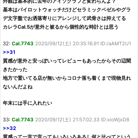
外観は基本的に去年のアイソグラフと変わらんよ？
基本はパイロットウォッチだけどセラミックベゼルやグラ
デ文字盤でお洒落寄りにアレンジして武骨さは抑えてる
カレラCal.5が意外と被るから個性的な時計とは思う
32:
Cal.7743
2020/09/12(土) 20:35:16.91 ID:/aAMT2U1
>>31
質感が意外と安っぽいってレビューもあったからその辺聞
きたかった
地方で置いてる店が無いからコロナ落ち着くまで現物見れ
ないんだよね
年末には手に入れたい
33:
Cal.7743
2020/09/12(土) 21:57:02.33 ID:xioWjxD8
>>32
質感って一言で言ってもいろいろあるし何と比べてという