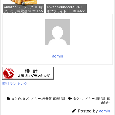
価格：¥1,260
価格：¥699
Amazonベーシック 単3形
Anker Soundcore P40i
アルカリ乾電池 20本 1.5V
オフホワイト | （Bluetoo
保存期限10年 液漏れ防止
th 5.3） 【完全ワイヤレ
スイヤホン/ウルトラノイ
ズキャンセリング 2.0 / マ
価格：¥844
ルチポイント接続 / 最大6
0時間再生 / PSE技術基準
適合】
価格：¥7,990
admin
時計ランキング
まとめ
,
タグホイヤー
,
未分類
,
舶来時計
タグ・ホイヤー
,
腕時計
,
舶
来時計
Posted by
admin