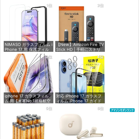
1位
2位
NIMASO ガラスフィルム i
【New】Amazon Fire TV
Phone 17 用 保護フィル
Stick HD | 手軽にストリ
ム 強化ガラス 耐衝撃 高
ーミングをはじめよう |
3位
4位
透過率 指紋防止 貼りやす
ストリーミングメディア
い ガイド枠付き | いPhon
プレイヤー
e17 (6.3インチ) 対応 2枚
セット DSP25F1698
価格：¥4,980
価格：¥1,599
iphone 17 ガラスフィル
対応 iPhone 17 ガラスフ
ム 用【米軍No.1規格航空
ィルム iPhone 17 ガイド
材料&独創的なガイド枠】
枠付き 指紋防止 SENXLL-
5位
6位
2枚セット 全面保護 最強
17G05 | 【2* フィルム +
硬度10H 耐衝撃 | いphon
2* レンズ保護フィルム+
e17 保護フィルム 気泡な
1*ガイド枠付き+ 1*取り
し Zeniss 自動吸着 貼付
除き発泡板】国産旭硝子
け簡単 iphone17フィルム
材質 アイフォン17 薄型
超クリア画
強化ガ