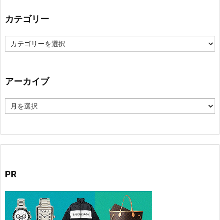
カテゴリー
カ
テ
ゴ
リ
ー
アーカイブ
ア
ー
カ
イ
ブ
PR