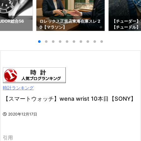
DOR総合56
ロレックス正規店東海在庫スレ 2
【チューダー】T
0【マラソン】
【チュードル】
時計ランキング
【スマートウォッチ】wena wrist 10本目【SONY】
2020年12月17日
引用