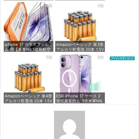
ム 強化ガラス 耐衝撃 高
th 5.3） 【完全ワイヤレ
3位
4位
透過率 指紋防止 貼りやす
スイヤホン/ウルトラノイ
い ガイド枠付き | いPhon
ズキャンセリング 2.0 / マ
e17 (6.3インチ) 対応 2枚
ルチポイント接続 / 最大6
セット DSP25F1698
0時間再生 / PSE技術基準
適合】
価格：¥1,357
価格：¥7,990
iphone 17 ガラスフィル
Amazonベーシック 単3形
ム 用【米軍No.1規格航空
アルカリ乾電池 20本 1.5V
材料&独創的なガイド枠】
保存期限10年 液漏れ防止
5位
6位
2枚セット 全面保護 最強
硬度10H 耐衝撃 | いphon
価格：¥846
e17 保護フィルム 気泡な
し Zeniss 自動吸着 貼付
け簡単 iphone17フィルム
超クリア画
価格：¥1,260
Amazonベーシック 単4形
ESR iPhone 17 ケース 2
アルカリ乾電池 20本 1.5V
世代黄変防止 3倍米軍MIL
保存期限10年 液漏れ防止
規格 MagSafe対応 あいふ
おん17用 カメラボタン付
き クリア | SGS認証 エア
価格：¥836
ガードコーナー ワイヤレ
ス充電 耐衝撃 PC背面TP
Uバンパー 指紋防止 高耐
久性 マグネット