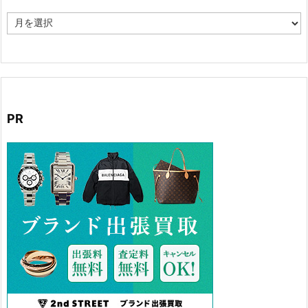
ア
ー
カ
イ
ブ
PR