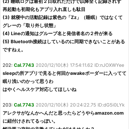
(2) 睡眠ログは最初２日取れただけで以降全く記録されず
再起動も初期化もアプリ入れ直しも駄目
(3) 就寝中の活動記録は紫色の「Zz」（睡眠）ではなくて
グレーの「取り外し状態」
(4) Lineの通知はグループ名と発信者名の２件が来る
(5) Bluetooth接続はしているのに同期できないことがある
ですねぇ。
202:
Cal.7743
2020/12/10(木) 17:54:11.62 ID:nJOXWYee
sleepの所アプリで見ると何回かawakeボーダーに入ってて
眠り浅いのかって思うわ
はやくヘルスケア対応してほしいね
203:
Cal.7743
2020/12/10(木) 20:24:22.75 ID:dG5i0LYk
アレクサがなんかへんだと思ったらどうやらamazon.com
に紐付けされてるっぽい。
解決策ご存知の方教えていただけませんか？