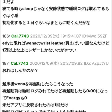
１だよ
寝てる時もsleepじゃなく安静状態で睡眠ログは取れてるち
ぐはぐ感
初期化すると１日ぐらいはまともに動くんだがな
186:
Cal.7743
2020/12/09(水) 19:15:41.07 ID:Mwdi59ZF
edyに限ればwenaのwrist leather買えばいい話なんだけど
1万以上な上にレザーしかないのがきつい
187:
Cal.7743
2020/12/09(水) 20:27:09.82 ID:qVZpJtYU
おれはしんだのか？
起床後wenaを再起動したらこうなった
再起動前は睡眠ログみれてたけど再起動したら0:00になっ
てEnergyも0
未だアプリに反映されたのは1回だけ
睡眠ログがコミットできてないような動きだね