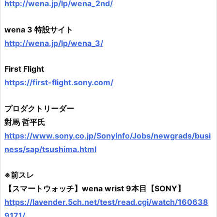
http://wena.jp/lp/wena_2nd/
wena 3 特設サイト
http://wena.jp/lp/wena_3/
First Flight
https://first-flight.sony.com/
プロダクトリーダー
對馬 哲平氏
https://www.sony.co.jp/SonyInfo/Jobs/newgrads/busi
ness/sap/tsushima.html
※前スレ
【スマートウォッチ】wena wrist 9本目【SONY】
https://lavender.5ch.net/test/read.cgi/watch/160638
9171/