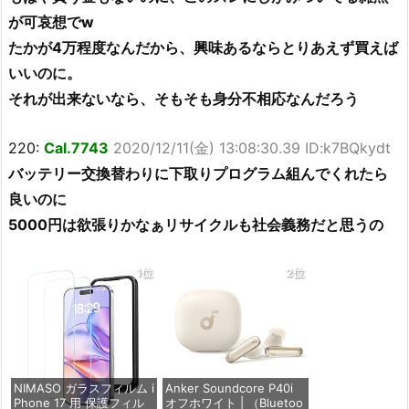
が可哀想でw
たかが4万程度なんだから、興味あるならとりあえず買えば
いいのに。
それが出来ないなら、そもそも身分不相応なんだろう
220:
Cal.7743
2020/12/11(金) 13:08:30.39 ID:k7BQkydt
バッテリー交換替わりに下取りプログラム組んでくれたら
良いのに
5000円は欲張りかなぁリサイクルも社会義務だと思うの
1位
2位
NIMASO ガラスフィルム i
Anker Soundcore P40i
Phone 17 用 保護フィル
オフホワイト | （Bluetoo