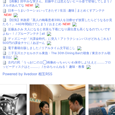
【画像】田中みな実さん、妊娠中とは思えないヒール姿で登場してしまう /
ヌルポあんてな
NEW!
日本一うまいラーショいってきたぞ / 生活 : 趣味 | まとめくすアンテナ
NEW!
【狂気】米政府「黒人の梅毒患者399人を治療せず放置したらどうなるか見
たろ！」→40年間続けてしまう / おまとめ
NEW!
近藤あさみ 大人になると衣装も下着になり露出度も高くなるのでいいです
よね～！ / ブルーアンテナ | all
ディズニーが「大課金時代」に突入！アトラクションパスがどれもこれも1
500円の課金チケに / あぼーん
電子書籍出版しました / リアルタイム文字起こし
二子玉川エクセルホテル東急・The 30th Dining Barの朝食 / 東京ホテル朝
食日記
古代の民「うっお!このエ◯画像めっちゃいいわ保存しよ!ええと………フロ
ッピーディスクはと………」 / かみちゃんねる！ 趣味・教養
Powered by livedoor 相互RSS