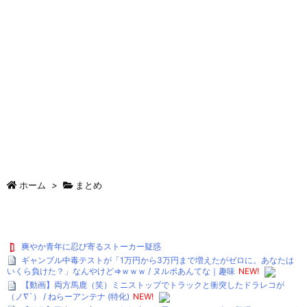
ホーム
>
まとめ
爽やか青年に忍び寄るストーカー疑惑
ギャンブル中毒テストが「1万円から3万円まで増えたがゼロに。あなたは
いくら負けた？」なんやけど⇒ｗｗｗ / ヌルポあんてな｜趣味
NEW!
【動画】両方馬鹿（笑）ミニストップでトラックと衝突したドラレコが
（ノ∇`） / ねらーアンテナ (特化)
NEW!