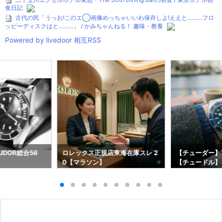
食日記
古代の民「うっお!このエ◯画像めっちゃいいわ保存しよ!ええと………フロ
ッピーディスクはと………」 / かみちゃんねる！ 趣味・教養
Powered by livedoor 相互RSS
DOR総合56
ロレックス正規店東海在庫スレ 2
【チューダー】T
0【マラソン】
【チュードル】