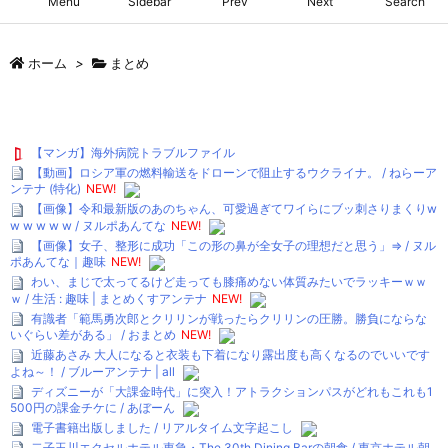
Menu
Sidebar
Prev
Next
Search
ホーム
>
まとめ
【マンガ】海外病院トラブルファイル
【動画】ロシア軍の燃料輸送をドローンで阻止するウクライナ。 / ねらーア
ンテナ (特化)
NEW!
【画像】令和最新版のあのちゃん、可愛過ぎてワイらにブッ刺さりまくりw
w w w w w / ヌルポあんてな
NEW!
【画像】女子、整形に成功「この形の鼻が全女子の理想だと思う」⇒ / ヌル
ポあんてな｜趣味
NEW!
わい、まじで太ってるけど走っても膝痛めない体質みたいでラッキーｗｗ
ｗ / 生活 : 趣味 | まとめくすアンテナ
NEW!
有識者「範馬勇次郎とクリリンが戦ったらクリリンの圧勝。勝負にならな
いぐらい差がある」 / おまとめ
NEW!
近藤あさみ 大人になると衣装も下着になり露出度も高くなるのでいいです
よね～！ / ブルーアンテナ | all
ディズニーが「大課金時代」に突入！アトラクションパスがどれもこれも1
500円の課金チケに / あぼーん
電子書籍出版しました / リアルタイム文字起こし
二子玉川エクセルホテル東急・The 30th Dining Barの朝食 / 東京ホテル朝