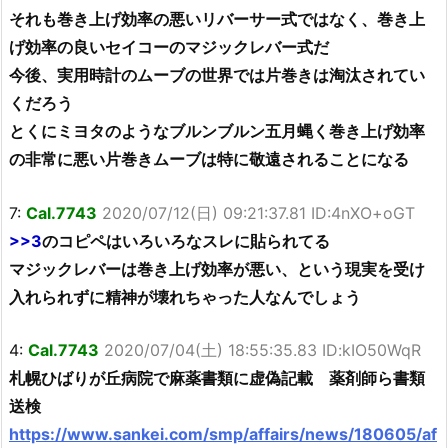
それも巻き上げ効率の悪いリバーサー式ではなく、巻き上
げ効率の良いセイコーのマジックレバー式だ
今後、実用時計のムーブの世界では片巻きは淘汰されてい
くだろう
とくにミヨタのようなブルンブルン五月蝿く巻き上げ効率
の非常に悪い片巻きムーブは特に敬遠されることになる
7:
Cal.7743
2020/07/12(日) 09:21:37.81 ID:4nXO+oGT
>>3
のコピペはいろいろなスレに貼られてる
マジックレバーは巻き上げ効率が悪い、という現実を受け
入れられずに精神が壊れちゃった人なんでしょう
4:
Cal.7743
2020/07/04(土) 18:55:35.83 ID:kIO50WqR
札幌ひばりが丘病院で麻薬書類に虚偽記載 薬剤師ら書類
送検
https://www.sankei.com/smp/affairs/news/180605/af