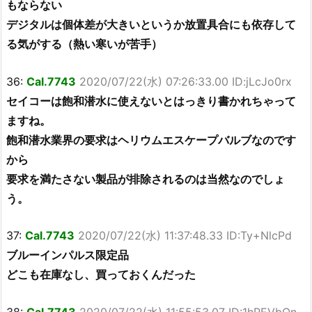
もならない
デジタルは個体差が大きいというか放置具合にも依存して
る気がする（熱い寒いが苦手）
36:
Cal.7743
2020/07/22(水) 07:26:33.00 ID:jLcJo0rx
セイコーは飽和潜水に使えないとはっきり書かれちゃって
ますね。
飽和潜水業界の要求はヘリウムエスケープバルブなのです
から
要求を満たさない製品が排除されるのは当然なのでしょ
う。
37:
Cal.7743
2020/07/22(水) 11:37:48.33 ID:Ty+NlcPd
ブルーインパルス限定品
どこも在庫なし、買っておくんだった
38:
Cal.7743
2020/07/22(水) 11:55:53.07 ID:1hPEVbQn