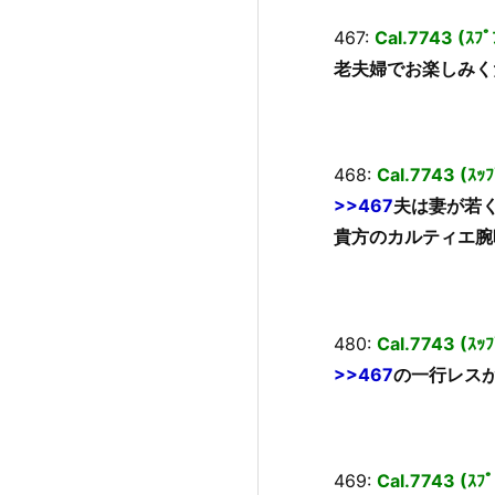
467:
Cal.7743 (ｽﾌﾟ
老夫婦でお楽しみく
468:
Cal.7743 (ｽ
>>467
夫は妻が若
貴方のカルティエ腕
480:
Cal.7743 (ｽ
>>467
の一行レスが
469:
Cal.7743 (ｽﾌ