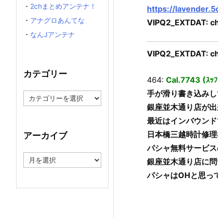
・
2chまとめアンテナ！
https://lavender.
・
アナグロあんてな
VIPQ2_EXTDAT: ch
・
なんJアンテナ
VIPQ2_EXTDAT: ch
カテゴリー
464:
Cal.7743 (ｽ
手が滑り書き込みし
カ
テ
銀座並木通り店が出
ゴ
最近はインバウンド
リ
ー
日本橋三越時計修理
アーカイブ
パシャ無料サービス
ア
銀座並木通り店に問
ー
パシャはOHと思っ
カ
イ
ブ