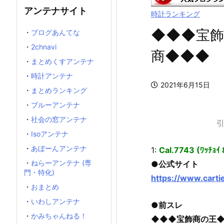
アンテナサイト
時計ランキング
◆◆◆宝飾
・
ブログあんてな
・
2chnavi
商◆◆◆
・
まとめくすアンテナ
・
時計アンテナ
2021年6月15日
・
まとめランキング
・
ブルーアンテナ
・
社会の窓アンテナ
引
・
Isoアンテナ
・
あぼーんアンテナ
1:
Cal.7743 (ﾜｯﾁｮｲ
・
ねらーアンテナ (専
●公式サイト
門・特化)
https://www.cartie
・
おまとめ
・
いわしアンテナ
●前スレ
・
かみちゃんねる！
◆◆◆宝飾商の王◆