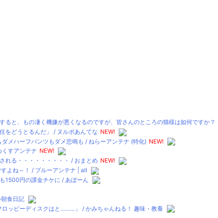
すると、もの凄く機嫌が悪くなるのですが、皆さんのところの猫様は如何ですか？【再
をどうとるんだ」 / ヌルポあんてな
NEW!
メハーフパンツもダメ悲鳴も / ねらーアンテナ (特化)
NEW!
とめくすアンテナ
NEW!
れる・・・・・・・・・ / おまとめ
NEW!
～！ / ブルーアンテナ | all
500円の課金チケに / あぼーん
テル朝食日記
ロッピーディスクはと………」 / かみちゃんねる！ 趣味・教養