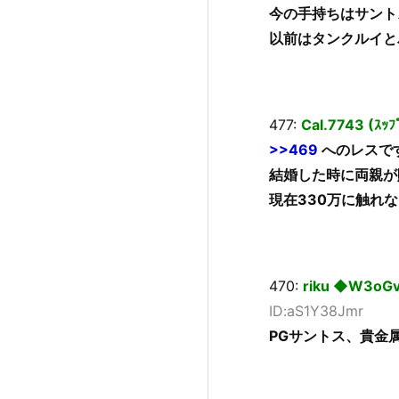
今の手持ちはサント
以前はタンクルイと
477:
Cal.7743 (ｽｯ
>>469
へのレスで
結婚した時に両親が
現在330万に触れ
470:
riku ◆W3oGvb
ID:aS1Y38Jmr
PGサントス、貴金