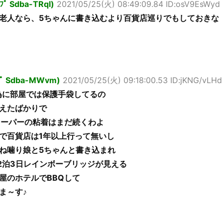
ﾟﾌﾟ Sdba-TRql)
2021/05/25(火) 08:49:09.84 ID:osV9EsWyd
老人なら、5ちゃんに書き込むより百貨店巡りでもしておきな
ｯﾌﾟ Sdba-MWvm)
2021/05/25(火) 09:18:00.53 ID:jKNG/vLHd
為に部屋では保護手袋してるの
えたばかりで
スーパーの粘着はまだ続くわよ
で百貨店は1年以上行って無いし
ね噛り娘と5ちゃんと書き込まれ
2泊3日レインボーブリッジが見える
屋のホテルでBBQして
ま～す♪