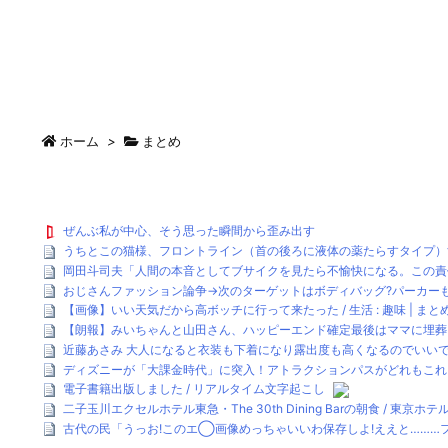
ホーム
>
まとめ
ぜんぶ私が中心、そう思った瞬間から歪み出す
うちとこの猫様、フロントライン（首の後ろに液体の薬たらすタイプ）
岡田斗司夫「人間の本音としてブサイクを見たら不愉快になる。この責任
おじさんファッション論争→次のターゲットはボディバッグ?パーカーもダ
【画像】いい天気だから高ボッチに行って来たった / 生活 : 趣味 | ま
【朗報】みいちゃんと山田さん、ハッピーエンド確定最後はママに埋葬さ
近藤あさみ 大人になると衣装も下着になり露出度も高くなるのでいいですよね
ディズニーが「大課金時代」に突入！アトラクションパスがどれもこれも1
電子書籍出版しました / リアルタイム文字起こし
二子玉川エクセルホテル東急・The 30th Dining Barの朝食 / 東京ホ
古代の民「うっお!このエ◯画像めっちゃいいわ保存しよ!ええと………フ