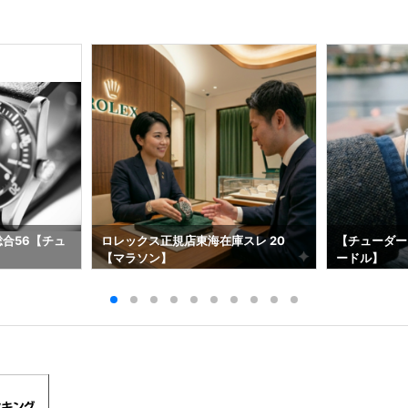
総合56【チュ
ロレックス正規店東海在庫スレ 20
【チューダー
【マラソン】
ードル】