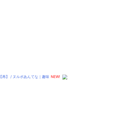
】 / ヌルポあんてな｜趣味
NEW!