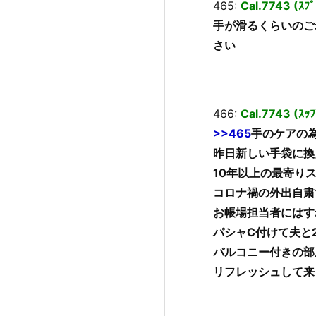
465:
Cal.7743 (ｽﾌ
手が滑るくらいのご
さい
466:
Cal.7743 (ｽ
>>465
手のケアの
昨日新しい手袋に換
10年以上の最寄り
コロナ禍の外出自粛
お帳場担当者にはす
パシャC付けて夫と
バルコニー付きの部
リフレッシュして来