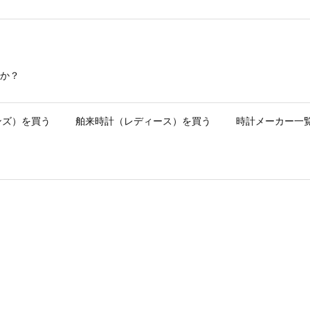
か？
ンズ）を買う
舶来時計（レディース）を買う
時計メーカー一