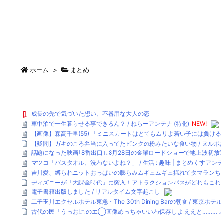
ホーム
>
まとめ
成長の先で気づいた想い、不器用な大人の恋
車中泊で一生暮らせる事できるん？ / ねらーアンテナ (特化)
NEW!
【画像】森高千里(55) 「ミニスカートはとてもムリよ若い子には負けるわ
【疑問】ガキのころ弁当に入ってたピンクの粉みたいな食い物 / ヌル
話題になった映画｢8番出口｣､8月28日の金曜ロードショーで地上波初放送
マツコ「バスタオル、洗わないよね？」 / 生活 : 趣味 | まとめくすアン
吉川愛、縛られニットおっぱいの膨らみムギュムギュ揺れてタマランち / ブ
ディズニーが「大課金時代」に突入！アトラクションパスがどれもこれも1
電子書籍出版しました / リアルタイム文字起こし
二子玉川エクセルホテル東急・The 30th Dining Barの朝食 / 東京ホ
古代の民「うっお!このエ◯画像めっちゃいいわ保存しよ!ええと………フ