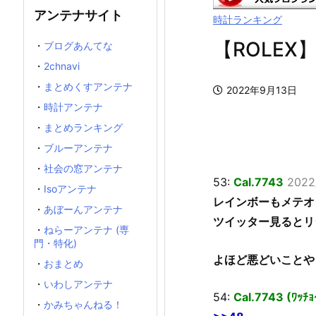
アンテナサイト
時計ランキング
【ROLEX】
・
ブログあんてな
・
2chnavi
・
まとめくすアンテナ
2022年9月13日
・
時計アンテナ
・
まとめランキング
・
ブルーアンテナ
・
社会の窓アンテナ
53:
Cal.7743
2022
・
Isoアンテナ
レインボーもメテオ
・
あぼーんアンテナ
ツイッター見るとリ
・
ねらーアンテナ (専
門・特化)
よほど悪どいことや
・
おまとめ
・
いわしアンテナ
54:
Cal.7743 (ﾜｯﾁ
・
かみちゃんねる！