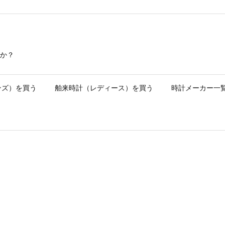
か？
ンズ）を買う
舶来時計（レディース）を買う
時計メーカー一