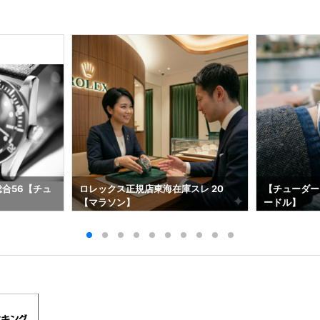
総合56【チュ
ロレックス正規店東海在庫スレ 20
【チューダー
【マラソン】
ードル】