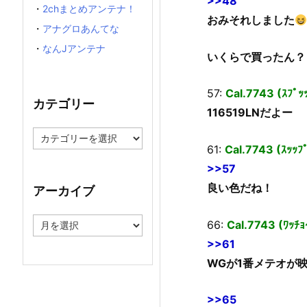
>>48
・
2chまとめアンテナ！
おみそれしました
・
アナグロあんてな
・
なんJアンテナ
いくらで買ったん？
57:
Cal.7743 (ｽﾌﾟ
カテゴリー
116519LNだよー
カ
テ
61:
Cal.7743 (ｽｯｯﾌ
ゴ
>>57
リ
ー
良い色だね！
アーカイブ
ア
66:
Cal.7743 (ﾜｯﾁ
ー
>>61
カ
イ
WGが1番メテオが
ブ
>>65