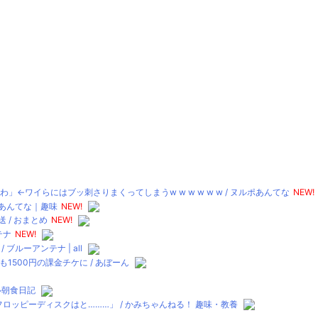
」←ワイらにはブッ刺さりまくってしまうw w w w w w / ヌルポあんてな
NEW!
ポあんてな｜趣味
NEW!
 / おまとめ
NEW!
テナ
NEW!
ルーアンテナ | all
500円の課金チケに / あぼーん
テル朝食日記
ロッピーディスクはと………」 / かみちゃんねる！ 趣味・教養