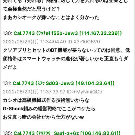
売れてる（売れる）商品に対して力を入れるのは企業とし
て至極当然だと思うけど？
まあカシオークが嫌いなことはよく分かった
130:
Cal.7743 (ﾜｯﾁｮｲ f55b-Jew3 [114.167.32.239])
2022/08/29(月) 11:34:04.40 ID:X3n10OBV0
クソアプリとセットのBT機能が要らないってのは同意、低
価格帯はスマートウォッチの進化が著しいから正直もうダ
メだよ
131:
Cal.7743 (ｽﾌｯ Sd03-Jew3 [49.104.33.64])
2022/08/29(月) 11:37:33.97 ID:+MyNmiQCd
カシオは高級機械式作る技術無いからな
G-Shock頼みの経営戦略でここがコケたら
お先真っ暗の会社だから仕方がないw
135:
Cal.7743 (ｱｳｱｳｳｰ Saa1-z+6z [106.146.82.61])