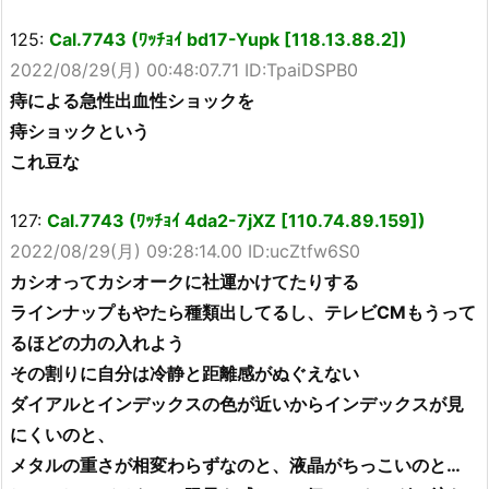
125:
Cal.7743 (ﾜｯﾁｮｲ bd17-Yupk [118.13.88.2])
2022/08/29(月) 00:48:07.71 ID:TpaiDSPB0
痔による急性出血性ショックを
痔ショックという
これ豆な
127:
Cal.7743 (ﾜｯﾁｮｲ 4da2-7jXZ [110.74.89.159])
2022/08/29(月) 09:28:14.00 ID:ucZtfw6S0
カシオってカシオークに社運かけてたりする
ラインナップもやたら種類出してるし、テレビCMもうって
るほどの力の入れよう
その割りに自分は冷静と距離感がぬぐえない
ダイアルとインデックスの色が近いからインデックスが見
にくいのと、
メタルの重さが相変わらずなのと、液晶がちっこいのと…