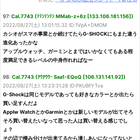
97:
Cal.7743 (ﾃﾃﾝﾃﾝﾃﾝ MMab-z+6z [133.106.181.156])
2022/08/27(土) 13:01:15.32 ID:1VpA+DMOM
カシオがスマホ事業とか続けてたらG-SHOCKにもまた違う
進化あったかな
アップルウォッチ、ガーミンとまではいかなくてもある程
度満足できるレベルの中身作れればなー
98:
Cal.7743 (ｱｳｱｳｳｰ Saa1-EQoQ [106.131.141.92])
2022/08/27(土) 13:23:31.28 ID:PKUBfYTva
G-Shockは同じモデルであっても好きなカラーとか出たら
買い足すんだよ
Applw WatchとかGarminとかは新しいモデルが出てそろ
そろ買い替えたいなって思った人は買い替える感じでし
ょ？
その辺で棲み分けが出来てるから潰しあいになってないと