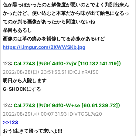
色が黒っぽかったのと解像度が悪いのとでよく判別出来ん
かったけど、使い込むと本革だから味が出て飴色になるっ
てのが判る画像があったから間違いないね
糸目もあるし
画像のは革の痛みを補修してる赤糸があるけど
https://i.imgur.com/2XWWSKb.jpg
123:
Cal.7743 (ﾜｯﾁｮｲ 4df0-7vjV [110.132.141.119])
2022/08/28(日) 23:51:56.51 ID:CJinRAfS0
明日から入院します
G-SHOCKにする
124:
Cal.7743 (ﾜｯﾁｮｲ 9df0-W+se [60.61.239.72])
2022/08/29(月) 00:07:31.93 ID:VTCGL7e20
>>123
おう!生きて帰って来いよ!!!