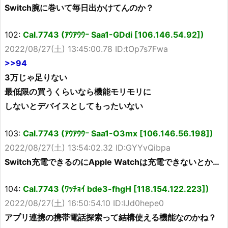
Switch腕に巻いて毎日出かけてんのか？
102:
Cal.7743 (ｱｳｱｳｳｰ Saa1-GDdi [106.146.54.92])
2022/08/27(土) 13:45:00.78 ID:tOp7s7Fwa
>>94
3万じゃ足りない
最低限の買うくらいなら機能モリモリに
しないとデバイスとしてもったいない
103:
Cal.7743 (ｱｳｱｳｳｰ Saa1-O3mx [106.146.56.198])
2022/08/27(土) 13:54:02.32 ID:GYYvQibpa
Switch充電できるのにApple Watchは充電できないとか…
104:
Cal.7743 (ﾜｯﾁｮｲ bde3-fhgH [118.154.122.223])
2022/08/27(土) 16:50:54.10 ID:IJd0hepe0
アプリ連携の携帯電話探索って結構使える機能なのかね？