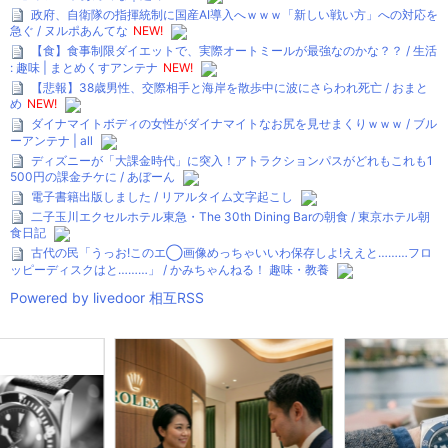
政府、自衛隊の指揮統制に国産AI導入へｗｗｗ「新しい戦い方」への対応を
急ぐ / ヌルポあんてな
NEW!
【食】食事制限ダイエットで、実際オートミールが最強なのかな？？ / 生活
: 趣味 | まとめくすアンテナ
NEW!
【悲報】38歳男性、交際相手と海岸を散歩中に波にさらわれ死亡 / おまと
め
NEW!
ダイナマイトボディの女性がダイナマイトなお尻を見せまくりｗｗｗ / ブル
ーアンテナ | all
ディズニーが「大課金時代」に突入！アトラクションパスがどれもこれも1
500円の課金チケに / あぼーん
電子書籍出版しました / リアルタイム文字起こし
二子玉川エクセルホテル東急・The 30th Dining Barの朝食 / 東京ホテル朝
食日記
古代の民「うっお!このエ◯画像めっちゃいいわ保存しよ!ええと………フロ
ッピーディスクはと………」 / かみちゃんねる！ 趣味・教養
Powered by livedoor 相互RSS