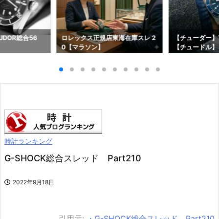
DOR総合56
ロレックス正規店東海在庫スレ 2
【チューダー】T
0【マラソン】
【チュードル】
時計ランキング
G-SHOCK総合スレッド Part210
2022年9月18日
引用元:
・G-SHOCK総合スレッド Part210