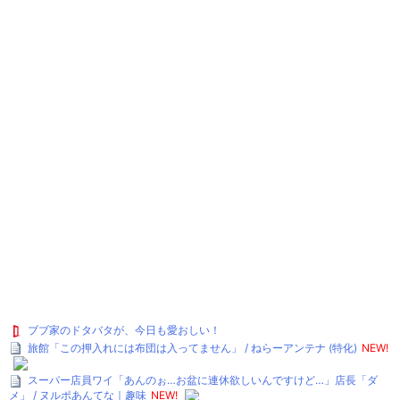
ブブ家のドタバタが、今日も愛おしい！
旅館「この押入れには布団は入ってません」 / ねらーアンテナ (特化)
NEW!
スーパー店員ワイ「あんのぉ…お盆に連休欲しいんですけど…」店長「ダ
メ」 / ヌルポあんてな｜趣味
NEW!