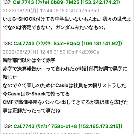
137:
Cal.7743 (ﾜｯﾁｮｲ 6b89-7M25 [153.242.174.2])
2022/08/29(月) 12:44:15.15 ID:DcdZ65P50
いまG-SHOCK付けてる中学生いないもんね。我々の世代ま
でなのは否定できない。ガンダムみたいなもの。
138:
Cal.7743 (ｱｳｱｳｳｰ Saa1-EQoQ [106.131.141.92])
2022/08/29(月) 12:46:01.50 ID:nFKzEX6Ga
時計部門以外は全て赤字
赤字で決算報告か… って言われたが時計部門好調で黒字に
転じた
なので立て直しのためにCasioは社員を大幅リストラした
今CasioはG-Shockで持ってる
CMFで高価格帯をバンバン出してきてるが選択肢を広げた
事は正解だったって事だね
139:
Cal.7743 (ﾜｯﾁｮｲ 758c-c1+8 [152.165.173.215])