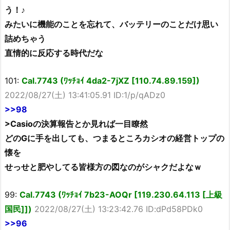
う！♪
みたいに機能のことを忘れて、バッテリーのことだけ思い
詰めちゃう
直情的に反応する時代だな
101:
Cal.7743 (ﾜｯﾁｮｲ 4da2-7jXZ [110.74.89.159])
2022/08/27(土) 13:41:05.91 ID:1/p/qADz0
>>98
>Casioの決算報告とか見れば一目瞭然
どのGに手を出しても、つまるところカシオの経営トップの
懐を
せっせと肥やしてる皆様方の図なのがシャクだよなｗ
99:
Cal.7743 (ﾜｯﾁｮｲ 7b23-AOQr [119.230.64.113 [上級
国民]])
2022/08/27(土) 13:23:42.76 ID:dPd58PDk0
>>96