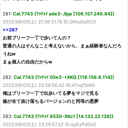
281:
Cal.7743 (ﾜｯﾁｮｲ ade3-Jlpp [106.157.246.84])
2022/09/03(土) 21:36:31.76 ID:2KhuGyDC0
>>267
お前ブリーフ一丁で歩いてんの？
普通の人はそんなこと考えないから、まぁ経験者なんだろ
うねw
まぁ個人の自由だからw
282:
Cal.7743 (ﾜｯﾁｮｲ 05e3-+XKQ [118.156.6.114])
2022/09/03(土) 22:58:50.42 ID:ATvqTb4i0
俺はブリーフ一丁で出歩いてる夢をマジで見る
歯が全て抜け落ちるバージョンのと同等の悪夢
283:
Cal.7743 (ﾜｯﾁｮｲ 9530-XKc1 [14.132.22.128])
2022/09/03(土) 23:29:57.22 ID:qyEyPdOz0