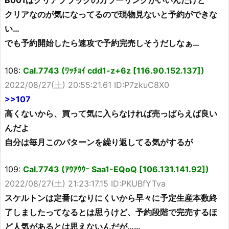
B001はクリアブラックのカラーリングがいいんだけど
クリアなのが気になってるので現物見ないと予約ができな
い…
でも予約開始したら速攻で予約完売しそうだしなぁ…
108:
Cal.7743 (ﾜｯﾁｮｲ cdd1-z+6z [116.90.152.137])
2022/08/27(土) 20:55:21.61 ID:P7zkuC8X0
>>107
高くないから、買って気に入らなければ売っぱらえば良い
んだよ
自分は毎月このパターンを繰り返してる気がするが
109:
Cal.7743 (ｱｳｱｳｳｰ Saa1-EQoQ [106.131.141.92])
2022/08/27(土) 21:23:17.15 ID:PKUBfYTva
スケルトンは定番になりにくいから早々に予定生産本数終
了しましたってなるとは思うけど、予約段階で完売するほ
ど人気があるとは思えないんだが……