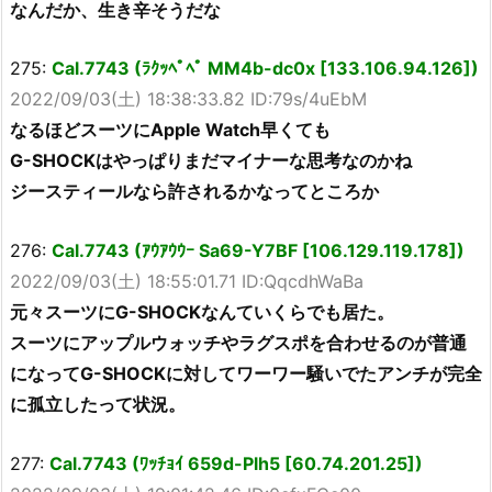
なんだか、生き辛そうだな
275:
Cal.7743 (ﾗｸｯﾍﾟﾍﾟ MM4b-dc0x [133.106.94.126])
2022/09/03(土) 18:38:33.82 ID:79s/4uEbM
なるほどスーツにApple Watch早くても
G-SHOCKはやっぱりまだマイナーな思考なのかね
ジースティールなら許されるかなってところか
276:
Cal.7743 (ｱｳｱｳｳｰ Sa69-Y7BF [106.129.119.178])
2022/09/03(土) 18:55:01.71 ID:QqcdhWaBa
元々スーツにG-SHOCKなんていくらでも居た。
スーツにアップルウォッチやラグスポを合わせるのが普通
になってG-SHOCKに対してワーワー騒いでたアンチが完全
に孤立したって状況。
277:
Cal.7743 (ﾜｯﾁｮｲ 659d-Plh5 [60.74.201.25])