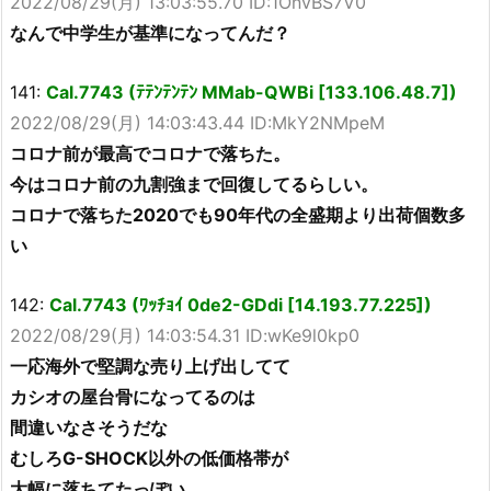
2022/08/29(月) 13:03:55.70 ID:1OnvBS7V0
なんで中学生が基準になってんだ？
141:
Cal.7743 (ﾃﾃﾝﾃﾝﾃﾝ MMab-QWBi [133.106.48.7])
2022/08/29(月) 14:03:43.44 ID:MkY2NMpeM
コロナ前が最高でコロナで落ちた。
今はコロナ前の九割強まで回復してるらしい。
コロナで落ちた2020でも90年代の全盛期より出荷個数多
い
142:
Cal.7743 (ﾜｯﾁｮｲ 0de2-GDdi [14.193.77.225])
2022/08/29(月) 14:03:54.31 ID:wKe9l0kp0
一応海外で堅調な売り上げ出してて
カシオの屋台骨になってるのは
間違いなさそうだな
むしろG-SHOCK以外の低価格帯が
大幅に落ちてたっぽい