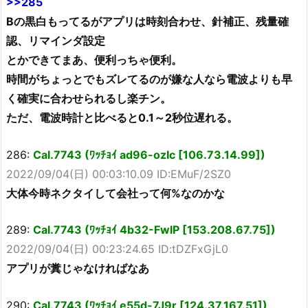
>>285
Bの黒白もってるがアプリは時刻合わせ、針補正、残量確
認、リマインダ設定
とかできてまあ、便利っちゃ便利。
時間がちょっとでもズレてるのが嫌な人なら電波よりも早
く確実に合わせられるし楽チン。
ただ、電波時計と比べると0.1～2秒位遅れる。
286:
Cal.7743 (ﾜｯﾁｮｲ ad96-ozIc [106.73.14.99])
2022/09/04(日) 00:03:10.09 ID:EMuF/2SZ0
大体今時ネクタイして会社って何%なのかな
289:
Cal.7743 (ﾜｯﾁｮｲ 4b32-FwlP [153.208.67.75])
2022/09/04(日) 00:23:24.65 ID:tDZFxGjL0
アプリが糞じゃなければなあ
290:
Cal.7743 (ﾜｯﾁｮｲ e55d-7J9r [124.37.167.51])