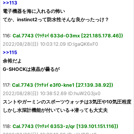
>>113
電子機器を海に入れるの怖い
てか、instinct2って防水性そんな良かったっけ？
116:
Cal.7743 (ﾜｯﾁｮｲ 633d-O3mx [221.185.178.46])
2022/08/28(日) 10:03:12.09 ID:lgaQK6xF0
>>115
余裕だよ
G-SHOCKは液晶が曇るが
117:
Cal.7743 (ﾜｯﾁｮｲ e3f0-kne1 [27.139.38.92])
2022/08/28(日) 10:38:52.69 ID:huW2G3jx0
スントやガーミンのスポーツウォッチは3気圧や10気圧程度
しかし水深計機能が付いている→潜っても大丈夫
118:
Cal.7743 (ﾜｯﾁｮｲ 6353-z/qr [139.101.151.116])