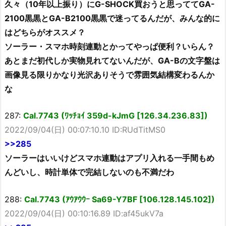
久々（10年以上振り）にG-SHOCK買おうと思っててGA-
2100黒黒とGA-B2100黒黒で迷ってるんだが、みんな的に
はどちらがオススメ？
ソーラー・スマホ時刻連動とかってやっぱ便利？いらん？
あとまだ初代しか実物見れてないんだが、GA-Bの文字盤は
画像見る限りかなり光沢ありそうで雰囲気結構変わるんか
な
287:
Cal.7743 (ﾜｯﾁｮｲ 359d-kJmG [126.34.236.83])
2022/09/04(日) 00:07:10.10 ID:RUdTitMS0
>>285
ソーラーはいいけどスマホ連動はアプリ入れる一手間もめ
んどいし、時計単体で完結しないのも不満だわ
288:
Cal.7743 (ｱｳｱｳｳｰ Sa69-Y7BF [106.128.145.102])
2022/09/04(日) 00:10:16.89 ID:af45ukV7a