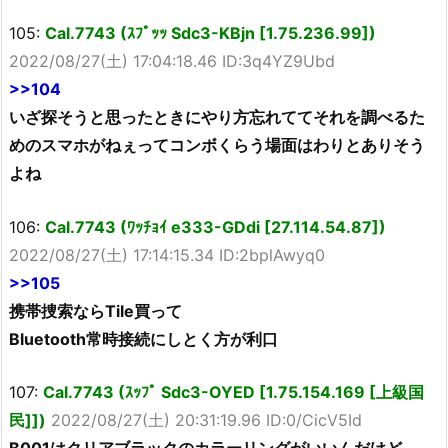
105:
Cal.7743 (ｽﾌﾟｯｯ Sdc3-KBjn [1.75.236.99])
2022/08/27(土) 17:04:18.46 ID:3q4YZ9Ubd
>>104
いざ探そうと思ったときにやり方忘れててそれを調べるた
めのスマホがねぇってコンボくらう場面はわりとありそう
よね
106:
Cal.7743 (ﾜｯﾁｮｲ e333-GDdi [27.114.54.87])
2022/08/27(土) 17:14:15.34 ID:2bplAwyq0
>>105
携帯捜索ならTile買って
Bluetooth常時接続にしとく方が利口
107:
Cal.7743 (ｽｯﾌﾟ Sdc3-OYED [1.75.154.169 [上級国
民]])
2022/08/27(土) 20:31:19.96 ID:0/CicV5Id