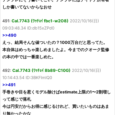
しか書いてないからなおせ
491:
Cal.7743 (ﾜｯﾁｮｲ fbc1-w2O8)
2022/10/16(日)
09:03:48.34 ID:db15xZPd0
>>490
えっ、結局そんな値ついたの？1000万台だと思ってた。
本自体はめっちゃ楽しめましたよ。今までのクオーク監修
の本の中では一番楽しめた。
492:
Cal.7743 (ﾜｯﾁｮｲ 8b89-C10G)
2022/10/16(日)
10:14:43.54 ID:3BKFImIQ0
>>491
手巻きや目を惹くモデル除けばestimate上限の1〜2割増し
って感じで落札
今は円安だからお得に感じるけれど、買いたいものはあま
り無かったかな