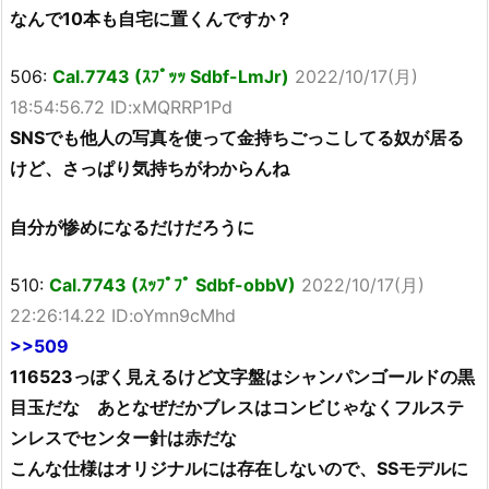
なんで10本も自宅に置くんですか？
506:
Cal.7743 (ｽﾌﾟｯｯ Sdbf-LmJr)
2022/10/17(月)
18:54:56.72 ID:xMQRRP1Pd
SNSでも他人の写真を使って金持ちごっこしてる奴が居る
けど、さっぱり気持ちがわからんね
自分が惨めになるだけだろうに
510:
Cal.7743 (ｽｯﾌﾟﾌﾟ Sdbf-obbV)
2022/10/17(月)
22:26:14.22 ID:oYmn9cMhd
>>509
116523っぽく見えるけど文字盤はシャンパンゴールドの黒
目玉だな あとなぜだかブレスはコンビじゃなくフルステ
ンレスでセンター針は赤だな
こんな仕様はオリジナルには存在しないので、SSモデルに