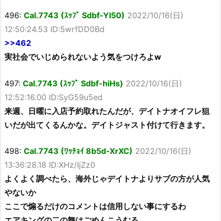
496:
Cal.7743 (ｽｯﾌﾟ Sdbf-YI50)
2022/10/16(日)
12:50:24.53 ID:5wrfDD0Bd
>>462
実社会でいじめられないよう気をつけろよw
497:
Cal.7743 (ｽｯﾌﾟ Sdbf-hiHs)
2022/10/16(日)
12:52:16.00 ID:SyG59u5ed
来週、日曜に入店予約取れたんだが、デイトナオイフレ狙
いだが出てくるんかな。デイトジャスト付けて行きます。
498:
Cal.7743 (ﾜｯﾁｮｲ 8b5d-XrXC)
2022/10/16(日)
13:36:28.18 ID:XHz/IjZz0
よくよく調べたら、海外じゃデイトナよりサブの方が人気
やないか
ここで煽るだけのコメントは信用しない事にするわ
エアキングの二の舞はごめんこうむる