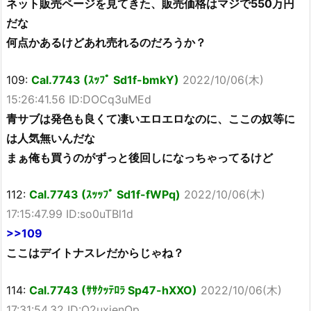
ネット販売ページを見てきた、販売価格はマジで550万円
だな
何点かあるけどあれ売れるのだろうか？
109:
Cal.7743 (ｽｯﾌﾟ Sd1f-bmkY)
2022/10/06(木)
15:26:41.56 ID:DOCq3uMEd
青サブは発色も良くて凄いエロエロなのに、ここの奴等に
は人気無いんだな
まぁ俺も買うのがずっと後回しになっちゃってるけど
112:
Cal.7743 (ｽｯｯﾌﾟ Sd1f-fWPq)
2022/10/06(木)
17:15:47.99 ID:so0uTBl1d
>>109
ここはデイトナスレだからじゃね？
114:
Cal.7743 (ｻｻｸｯﾃﾛﾗ Sp47-hXXO)
2022/10/06(木)
17:31:54.32 ID:O2uxjenOp