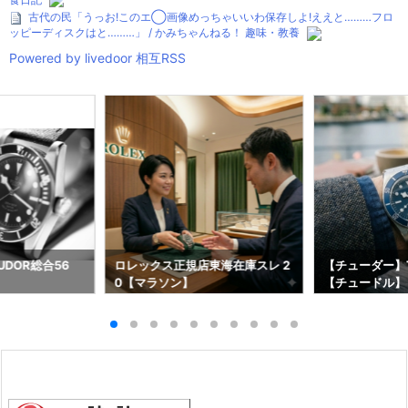
古代の民「うっお!このエ◯画像めっちゃいいわ保存しよ!ええと………フロ
ッピーディスクはと………」 / かみちゃんねる！ 趣味・教養
Powered by livedoor 相互RSS
DOR総合56
ロレックス正規店東海在庫スレ 2
【チューダー】T
0【マラソン】
【チュードル】