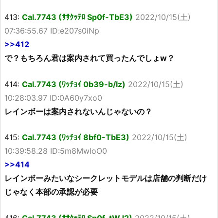
413:
Cal.7743 (ｻｻｸｯﾃﾛ Sp0f-TbE3)
2022/10/15(土)
07:36:55.67 ID:e207s0iNp
>>412
で？もちろん君は案内されて買ったんでしょw？
414:
Cal.7743 (ﾜｯﾁｮｲ 0b39-b/lz)
2022/10/15(土)
10:28:03.97 ID:0A60y7xo0
レインボーは案内されないんじゃないの？
415:
Cal.7743 (ﾜｯﾁｮｲ 8bf0-TbE3)
2022/10/15(土)
10:39:58.28 ID:5m8MwloO0
>>414
レインボーみたいなシークレットモデルは店舗の判断だけ
じゃなく本部の承認が必要
416:
Cal.7743 (ｻｻｸｯﾃﾛ Sp0f-tWJ2)
2022/10/15(土)