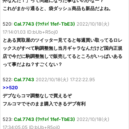
外なんだ！」って問題になった事ないのかなー？
これがまかり通ると、袋ダッシュ商品も新品だよね。
520:
Cal.7743 (ﾜｯﾁｮｲ 1fef-TbE3)
2022/10/18(火)
17:14:01.03 ID:bUb+R5oj0
とある買取屋のツイッター見てると毎週買い取ってるロレ
ックスがすべて駒調整無し当月ギャラなんだけど国内正規
店で今だに駒調整無しで販売してるところがいっぱいある
って事だよね？すごくない？
522:
Cal.7743
2022/10/18(火) 17:22:22.95
>>520
デブならコマ調整なしで買えるぞ
フルコマでそのまま購入できるデブ有利
523:
Cal.7743 (ﾜｯﾁｮｲ 1fef-TbE3)
2022/10/18(火)
17:34:05.05 ID:bUb+R5oj0