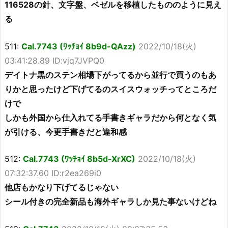
116528の針、文字盤、ベゼルを移植したもののように見え
る
511:
Cal.7743 (ﾜｯﾁｮｲ 8b9d-QAzz)
2022/10/18(火)
03:41:28.89 ID:vjq7JVPQ0
デイトナ黒のステン相場下がってるから並行で買うのもあ
りかと思ったけど下げてるのスイスウォッチってところだ
けで
しかも外国から仕入れてる手書きギャラだから何となく気
が引ける、今更手書きだと違和感
512:
Cal.7743 (ﾜｯﾁｮｲ 8b5d-XrXC)
2022/10/18(火)
07:32:37.60 ID:r2ea269i0
他店もかなり下げてるじゃない
シール付きの完全新品も海外ギャラしか見た事ないけどね