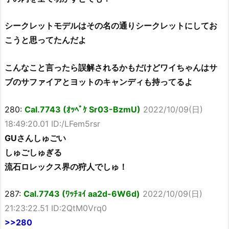
シークレットモデルはその名の通りシークレットにしてお
こうと思ってたんだよ
こんなこと言ったら誤解されるかもだけどワイちゃんはサ
ブのサファイアとヨットのキャンディも持ってるよ
280:
Cal.7743 (ｵｯﾍﾟｹ Sr03-BzmU)
2022/10/09(日)
18:49:20.01 ID:/LFem5rsr
GUさんしゅごい
しゅごしゅぎる
流石ロレックス界の狩人でしゅ！
287:
Cal.7743 (ﾜｯﾁｮｲ aa2d-6W6d)
2022/10/09(日)
21:23:22.51 ID:2QtM0Vrq0
>>280