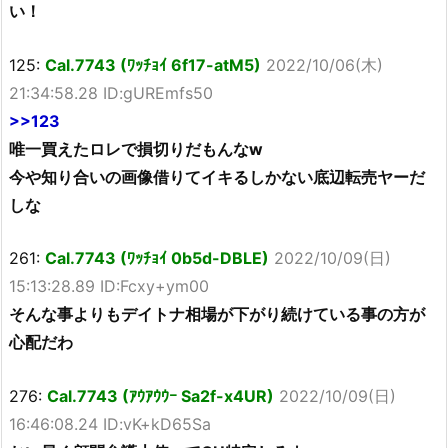
い！
125:
Cal.7743 (ﾜｯﾁｮｲ 6f17-atM5)
2022/10/06(木)
21:34:58.28 ID:gUREmfs50
>>123
唯一買えたロレで損切りだもんなw
今や知り合いの画像借りてイキるしかない底辺転売ヤーだ
しな
261:
Cal.7743 (ﾜｯﾁｮｲ 0b5d-DBLE)
2022/10/09(日)
15:13:28.89 ID:Fcxy+ym00
そんな事よりもデイトナ相場が下がり続けている事の方が
心配だわ
276:
Cal.7743 (ｱｳｱｳｳｰ Sa2f-x4UR)
2022/10/09(日)
16:46:08.24 ID:vK+kD65Sa