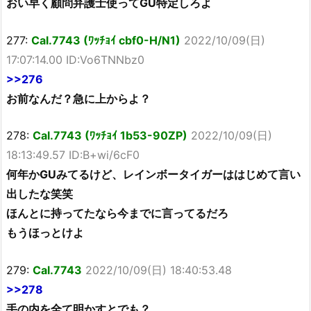
おい早く顧問弁護士使ってGU特定しろよ
277:
Cal.7743 (ﾜｯﾁｮｲ cbf0-H/N1)
2022/10/09(日)
17:07:14.00 ID:Vo6TNNbz0
>>276
お前なんだ？急に上からよ？
278:
Cal.7743 (ﾜｯﾁｮｲ 1b53-90ZP)
2022/10/09(日)
18:13:49.57 ID:B+wi/6cF0
何年かGUみてるけど、レインボータイガーははじめて言い
出したな笑笑
ほんとに持ってたなら今までに言ってるだろ
もうほっとけよ
279:
Cal.7743
2022/10/09(日) 18:40:53.48
>>278
手の内を全て明かすとでも？