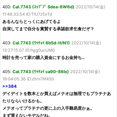
400:
Cal.7743 (ｽｯﾌﾟﾌﾟ Sdea-6W6d)
2022/10/14(金)
11:46:33.54 ID:TIU7J5xTd
あるんならとっくにあげてるよ
自演してまで自分を賞賛する承認欲求乞食だぞ？
403:
Cal.7743 (ﾜｯﾁｮｲ 6b5d-H/N1)
2022/10/14(金)
13:27:15.07 ID:hgg0ucUM0
時計を売って家の購入資金にするお金持ち…
405:
Cal.7743 (ﾜｯﾁｮｲ ca90-86lx)
2022/10/14(金)
19:04:05.36 ID:dVn7Xf450
>>384
デイデイトを数本とか買えばメテオは無理でもプラチナあ
たりならいけるかも。
メテオってプラチナの更に上の入手難易度かぁ。
まず買えないモデルだね。