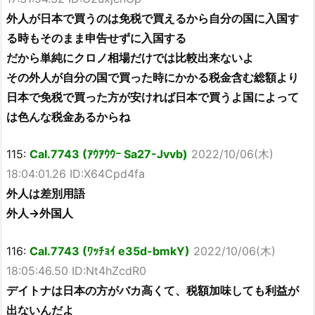
外人が日本で買うのは免税で買えるから自分の国に入国す
る時もそのまま申告せずに入国する
だから単純にクロノ相場だけでは比較出来ないよ
その外人が自分の国で買った時にかかる税金含む総額より
日本で免税で買った方が安ければ日本で買うよ国によって
は色んな税金あるからね
115:
Cal.7743 (ｱｳｱｳｳｰ Sa27-Jvvb)
2022/10/06(木)
18:04:01.26 ID:X64Cpd4fa
外人は差別用語
外人→外国人
116:
Cal.7743 (ﾜｯﾁｮｲ e35d-bmkY)
2022/10/06(木)
18:05:46.50 ID:Nt4hZcdR0
デイトナは日本の方がバカ高くて、税額加味しても利益が
出ないんだよ