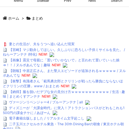
Menu
Sidebar
Prev
Next
Search
ホーム
>
まとめ
妻との生活が、夫をうつへ追い込んだ現実
【宮崎】マジ勘弁してほしい。久しぶりに恐ろしい子供ミサイルを見た。 /
ねらーアンテナ (特化)
NEW!
【画像】震災で母親に「置いていかないで」と言われて置いていった娘
⇒！！ / ヌルポあんてな｜趣味
NEW!
【朗報】中居正広さん、また聖人エピソードが追加されるｗｗｗｗｗ / ヌル
ポあんてな
NEW!
【衝撃】有識者さん「範馬勇次郎とクリリンが戦ったら勝負にならないほ
どクリリンの圧勝」www / おまとめ
NEW!
【納得】服を脱いだデブな女の見分け方ｗｗｗｗｗｗｗｗｗｗｗ / 生活 : 趣
味 | まとめくすアンテナ
NEW!
ヴァージンリベンジャー4 / ブルーアンテナ | all
ディズニーが「大課金時代」に突入！アトラクションパスがどれもこれも1
500円の課金チケに / あぼーん
電子書籍出版しました / リアルタイム文字起こし
二子玉川エクセルホテル東急・The 30th Dining Barの朝食 / 東京ホテル朝
食日記