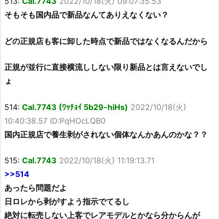
513:
Cal.7743
2022/10/18(火) 09:07:35.53
そもそも国内品で新品なんてありえなくない？
どの正規店も客に卸した時点で新品ではなくなるんだから
正規が並行に直接横流ししない限り新品とは言えないでし
ょ
514:
Cal.7743 (ﾜｯﾁｮｲ 5b29-hiHs)
2022/10/18(火)
10:40:38.57 ID:PqHOcLQB0
国内正規店で養生剥がされない個体なんかあんのかな？？
515:
Cal.7743
2022/10/18(火) 11:19:13.71
>>514
あったら問題だよ
日ロレから剥がすよう指示でてるし
絶対に転売しない上客でレアモデルとかなら分からんが