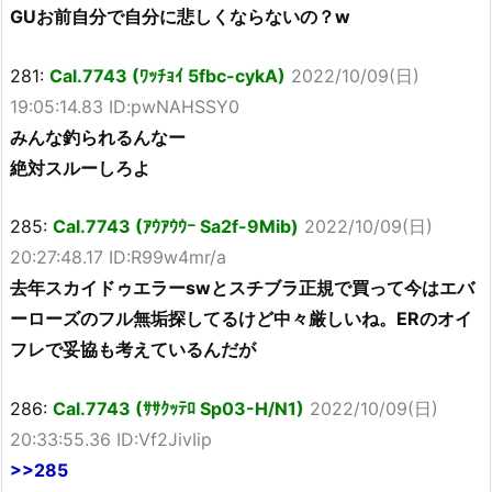
GUお前自分で自分に悲しくならないの？w
281:
Cal.7743 (ﾜｯﾁｮｲ 5fbc-cykA)
2022/10/09(日)
19:05:14.83 ID:pwNAHSSY0
みんな釣られるんなー
絶対スルーしろよ
285:
Cal.7743 (ｱｳｱｳｳｰ Sa2f-9Mib)
2022/10/09(日)
20:27:48.17 ID:R99w4mr/a
去年スカイドゥエラーswとスチブラ正規で買って今はエバ
ーローズのフル無垢探してるけど中々厳しいね。ERのオイ
フレで妥協も考えているんだが
286:
Cal.7743 (ｻｻｸｯﾃﾛ Sp03-H/N1)
2022/10/09(日)
20:33:55.36 ID:Vf2JivIip
>>285