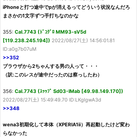
iPhoneと打つ途中でpが消えるってどういう状況なんだろ
まさかの1文字ずつ手打ちなのかな
355:
Cal.7743 (ﾄﾞｺｸﾞﾛ MM93-sV5d
[119.238.245.194])
2022/08/27(土) 14:56:01.81
ID:a0g7b07uM
>>352
ブラウザから2ちゃんする男の人って・・・
（訳:このレスが途中だったのは察っしたわ）
356:
Cal.7743 (ｽｯｯﾌﾟ Sd03-IMab [49.98.149.170])
2022/08/27(土) 15:49:49.70 ID:LKgIgwA3d
>>348
wena3初期化して本体（XPERIA1ii）再起動したけど変わ
らなかった