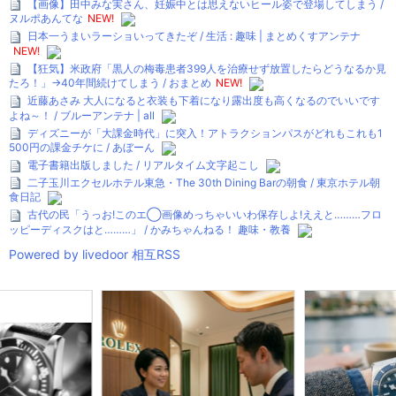
【画像】田中みな実さん、妊娠中とは思えないヒール姿で登場してしまう /
ヌルポあんてな
NEW!
日本一うまいラーショいってきたぞ / 生活 : 趣味 | まとめくすアンテナ
NEW!
【狂気】米政府「黒人の梅毒患者399人を治療せず放置したらどうなるか見
たろ！」→40年間続けてしまう / おまとめ
NEW!
近藤あさみ 大人になると衣装も下着になり露出度も高くなるのでいいです
よね～！ / ブルーアンテナ | all
ディズニーが「大課金時代」に突入！アトラクションパスがどれもこれも1
500円の課金チケに / あぼーん
電子書籍出版しました / リアルタイム文字起こし
二子玉川エクセルホテル東急・The 30th Dining Barの朝食 / 東京ホテル朝
食日記
古代の民「うっお!このエ◯画像めっちゃいいわ保存しよ!ええと………フロ
ッピーディスクはと………」 / かみちゃんねる！ 趣味・教養
Powered by livedoor 相互RSS