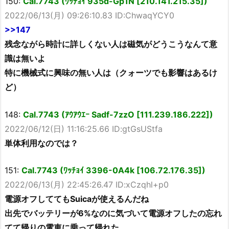
150:
Cal.7743 (ﾜｯﾁｮｲ 935d-Gp1N [210.141.215.35])
2022/06/13(月) 09:26:10.83 ID:ChwaqYCY0
>>147
残念ながら時計に詳しくない人は磁気がどうこうなんて意
識は無いよ
特に機械式に興味の無い人は（クォーツでも影響はあるけ
ど）
148:
Cal.7743 (ｱｳｱｳｴｰ Sadf-7zzO [111.239.186.222])
2022/06/12(日) 11:16:25.66 ID:gtGsUStfa
単体利用なのでは？
151:
Cal.7743 (ﾜｯﾁｮｲ 3396-0A4k [106.72.176.35])
2022/06/13(月) 22:45:26.47 ID:xCzqhl+p0
電源オフしててもSuicaが使えるんだね
出先でバッテリーが6%なのに気づいて電源オフしたの忘れ
てて帰りの電車に乗って帰れた