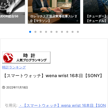
DOR総合56
ロレックス正規店東海在庫スレ 2
【チューダー】T
0【マラソン】
【チュードル】
時計ランキング
【スマートウォッチ】wena wrist 16本目【SONY】
2022年11月18日
引用元:
・【スマートウォッチ】wena wrist 16本目【SON