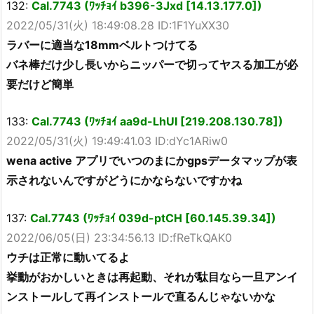
132:
Cal.7743 (ﾜｯﾁｮｲ b396-3Jxd [14.13.177.0])
2022/05/31(火) 18:49:08.28 ID:1F1YuXX30
ラバーに適当な18mmベルトつけてる
バネ棒だけ少し長いからニッパーで切ってヤスる加工が必
要だけど簡単
133:
Cal.7743 (ﾜｯﾁｮｲ aa9d-LhUI [219.208.130.78])
2022/05/31(火) 19:49:41.03 ID:dYc1ARiw0
wena active アプリでいつのまにかgpsデータマップが表
示されないんですがどうにかならないですかね
137:
Cal.7743 (ﾜｯﾁｮｲ 039d-ptCH [60.145.39.34])
2022/06/05(日) 23:34:56.13 ID:fReTkQAK0
ウチは正常に動いてるよ
挙動がおかしいときは再起動、それが駄目なら一旦アンイ
ンストールして再インストールで直るんじゃないかな