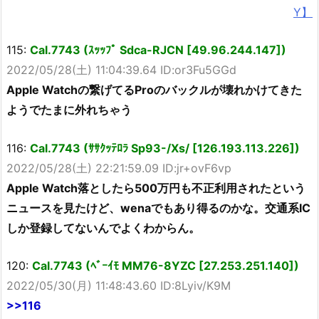
Y】
115:
Cal.7743 (ｽｯｯﾌﾟ Sdca-RJCN [49.96.244.147])
2022/05/28(土) 11:04:39.64 ID:or3Fu5GGd
Apple Watchの繋げてるProのバックルが壊れかけてきた
ようでたまに外れちゃう
116:
Cal.7743 (ｻｻｸｯﾃﾛﾗ Sp93-/Xs/ [126.193.113.226])
2022/05/28(土) 22:21:59.09 ID:jr+ovF6vp
Apple Watch落としたら500万円も不正利用されたという
ニュースを見たけど、wenaでもあり得るのかな。交通系IC
しか登録してないんでよくわからん。
120:
Cal.7743 (ﾍﾞｰｲﾓ MM76-8YZC [27.253.251.140])
2022/05/30(月) 11:48:43.60 ID:8Lyiv/K9M
>>116