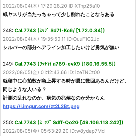
2022/08/04(木) 17:29:28.20 ID:XTnp25a10
紙ヤスリが当たっちゃって少し削れたことならある
248:
Cal.7743 (ｽｯﾌﾟ Sd7f-Kc6/ [1.72.0.34])
2022/08/04(木) 19:35:50.11 ID:OuuF1C2Jd
シルバーの部分ヘアライン加工したいけど勇気が無い
249:
Cal.7743 (ﾜｯﾁｮｲ a789-evX9 [180.16.55.5])
2022/08/05(金) 01:12:43.66 ID:1zeTNCt00
就寝中に心拍数が急上昇する時が週に数回あるんだけど、
同じような人いる？
計測の乱れなのか、病気の兆候なのか分からん
https://i.imgur.com/zt2L2Bt.png
250:
Cal.7743 (ｽｰｯﾌﾟ Sdff-Qo2G [49.106.113.242])
2022/08/05(金) 05:53:29.20 ID:w8ydap7Md