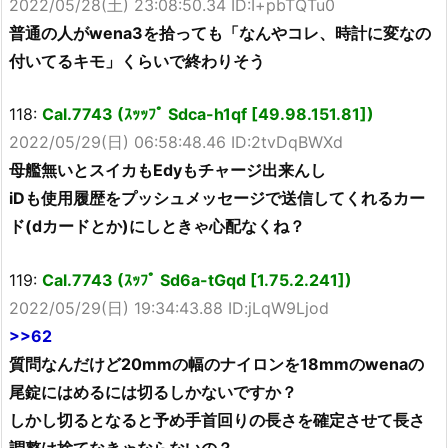
2022/05/28(土) 23:08:50.34 ID:I+pbTQTu0
普通の人がwena3を拾っても「なんやコレ、時計に変なの
付いてるキモ」くらいで終わりそう
118:
Cal.7743 (ｽｯｯﾌﾟ Sdca-h1qf [49.98.151.81])
2022/05/29(日) 06:58:48.46 ID:2tvDqBWXd
母艦無いとスイカもEdyもチャージ出来んし
iDも使用履歴をプッシュメッセージで送信してくれるカー
ド(dカードとか)にしときゃ心配なくね？
119:
Cal.7743 (ｽｯﾌﾟ Sd6a-tGqd [1.75.2.241])
2022/05/29(日) 19:34:43.88 ID:jLqW9Ljod
>>62
質問なんだけど20mmの幅のナイロンを18mmのwenaの
尾錠にはめるには切るしかないですか？
しかし切るとなると予め手首回りの長さを確定させて長さ
調整は捨てなきゃならないの？