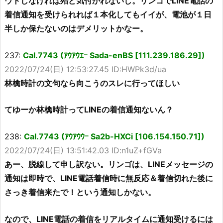
ウトしなければ殆ど気付かれないし。リンゴでLINE電話の
着信通知を受けられれば１本化してもイイが、電池が１日
半しか保たないのはデメリットかなー。
237:
Cal.7743 (ｱｳｱｳｴｰ Sada-enBS [111.239.186.29])
2022/07/24(日) 12:53:27.45 ID:HWPk3d/ua
林檎時計の文句なら向こうのスレに行ってほしい
てゆーか林檎時計ってLINEの着信通知ないん？
238:
Cal.7743 (ｱｳｱｳｳｰ Sa2b-HXCi [106.154.150.71])
2022/07/24(日) 13:51:42.03 ID:n1uZ+fGVa
あー、脱線して申し訳ない。リンゴは、LINEメッセージの
通知は即時で、LINE電話着信時に無反応＆着信切れた後に
さっき着信来たで！という通知しかない。
なので、LINE電話の着信をリアルタイムに通知受けるには