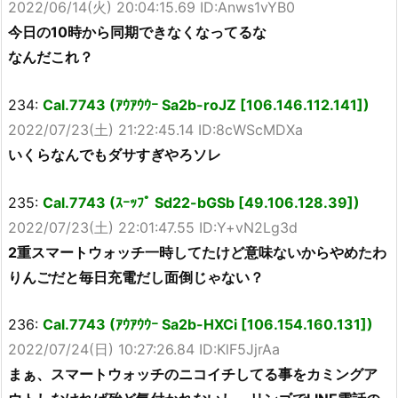
2022/06/14(火) 20:04:15.69 ID:Anws1vYB0
今日の10時から同期できなくなってるな
なんだこれ？
234:
Cal.7743 (ｱｳｱｳｳｰ Sa2b-roJZ [106.146.112.141])
2022/07/23(土) 21:22:45.14 ID:8cWScMDXa
いくらなんでもダサすぎやろソレ
235:
Cal.7743 (ｽｰｯﾌﾟ Sd22-bGSb [49.106.128.39])
2022/07/23(土) 22:01:47.55 ID:Y+vN2Lg3d
2重スマートウォッチ一時してたけど意味ないからやめたわ
りんごだと毎日充電だし面倒じゃない？
236:
Cal.7743 (ｱｳｱｳｳｰ Sa2b-HXCi [106.154.160.131])
2022/07/24(日) 10:27:26.84 ID:KlF5JjrAa
まぁ、スマートウォッチのニコイチしてる事をカミングア