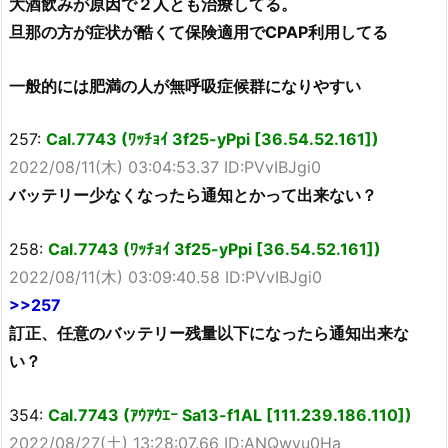
大酒飲みが原因で２人とも治療してる。
旦那の方が症状が酷くて保険適用でCPAP利用してる
一般的には肥満の人が無呼吸症候群になりやすい
257:
Cal.7743 (ﾜｯﾁｮｲ 3f25-yPpi [36.54.52.161])
2022/08/11(木) 03:04:53.37 ID:PVvIBJgi0
バッテリー少なくなったら通知とかって出来ない？
258:
Cal.7743 (ﾜｯﾁｮｲ 3f25-yPpi [36.54.52.161])
2022/08/11(木) 03:09:40.58 ID:PVvIBJgi0
>>257
訂正、任意のバッテリー残量以下になったら通知出来な
い？
354:
Cal.7743 (ｱｳｱｳｴｰ Sa13-f1AL [111.239.186.110])
2022/08/27(土) 13:28:07.66 ID:ANQwyu0Ha