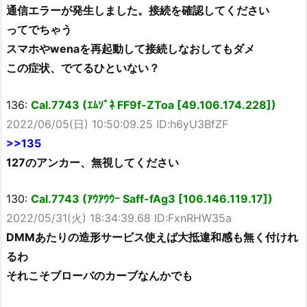
通信エラーが発生しました。接続を確認してください
ってでちゃう
スマホやwenaを再起動して接続しなおしてもダメ
この症状、でてるひといない？
136:
Cal.7743 (ｴﾑｿﾞﾈ FF9f-ZToa [49.106.174.228])
2022/06/05(日) 10:50:09.25 ID:h6yU3BfZF
>>135
127のアンカー、無視してください
130:
Cal.7743 (ｱｳｱｳｳｰ Saff-fAg3 [106.146.119.17])
2022/05/31(火) 18:34:39.68 ID:FxnRHW35a
DMMあたりの造形サービス使えば大抵違和感も無く付けれ
るわ
それこそブローバのカーブなんかでも