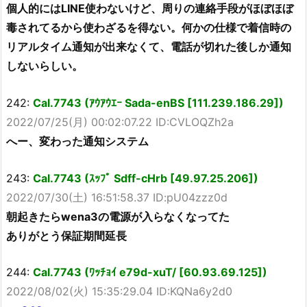
個人的にはLINE使わないけど、周りの連絡手段がほぼほぼ
毒されてるから使わざるを得ない。何かの仕様で着信時の
リアルタイム通知が出来なくて、電話が切れた後しか通知
しないらしい。
242:
Cal.7743 (ｱｳｱｳｴｰ Sada-enBS [111.239.186.29])
2022/07/25(月) 00:02:07.22 ID:CVLOQZh2a
へー、変わった通知システム
243:
Cal.7743 (ｽｯﾌﾟ Sdff-cHrb [49.97.25.206])
2022/07/30(土) 16:51:58.37 ID:pU04zzz0d
朝起きたらwena3の電源が入らなくなってた
ありがとう保証期間延長
244:
Cal.7743 (ﾜｯﾁｮｲ e79d-xuT/ [60.93.69.125])
2022/08/02(火) 15:35:29.04 ID:KQNa6y2d0