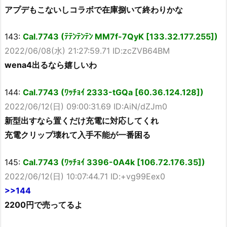
アプデもこないしコラボで在庫捌いて終わりかな
143:
Cal.7743 (ﾃﾃﾝﾃﾝﾃﾝ MM7f-7QyK [133.32.177.255])
2022/06/08(水) 21:27:59.71 ID:zcZVB64BM
wena4出るなら嬉しいわ
144:
Cal.7743 (ﾜｯﾁｮｲ 2333-tGQa [60.36.124.128])
2022/06/12(日) 09:00:31.69 ID:AiN/dZJm0
新型出すなら置くだけ充電に対応してくれ
充電クリップ壊れて入手不能が一番困る
145:
Cal.7743 (ﾜｯﾁｮｲ 3396-0A4k [106.72.176.35])
2022/06/12(日) 10:07:44.71 ID:+vg99Eex0
>>144
2200円で売ってるよ