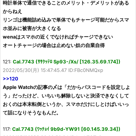
時計単体で通信できることのメリット・デメリットがある
からねえ
リンゴは機能詰め込みで単体でもチャージ可能だからスマ
ホ並みに被害が大きくなる
wenaはスマホの近くでなければチャージできない
オートチャージの場合は止めない奴の自業自得
121:
Cal.7743 (ｻｻｸｯﾃﾛ Sp93-/Xs/ [126.35.69.174])
2022/05/30(月) 15:47:45.47 ID:FBc0NMQxp
>>120
Apple Watchの記事の〆は「だからパスコードを設定しよ
う」だったけど、いちいち解除しないと決済できなくして
おくのは本末転倒というか、スマホだけにしとけばいいっ
て話になりそうなもんだ。
117:
Cal.7743 (ﾜｯﾁｮｲ 9b9d-YW91 [60.145.39.34])