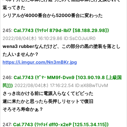
返ってきた
シリアルが4000番台から52000番台に変わった
245:
Cal.7743 (ﾜｯﾁｮｲ 879d-lbI7 [58.188.29.98])
2022/08/04(木) 16:10:29.86 ID:SsCOJuUR0
wena3 rubberなんだけど、この部分の黒の塗装を落とし
た人いませんか？
https://i.imgur.com/Nn3mBKr.jpg
246:
Cal.7743 (ｹﾞﾏｰ MM9f-Dvn9 [103.90.19.8 [上級国
民]])
2022/08/04(木) 17:16:22.54 ID:eX8BwTUvM
さっき出かける前に電源入らなくてビビった
遂に来たかと思ったら長押しリセットで復旧
そろそろ寿命かぁ？
247:
Cal.7743 (ﾜｯﾁｮｲ dff0-x2eP [125.15.34.115])