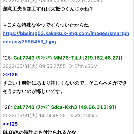
2022/05/31(火) 09:34:05.84 ID:D3YUXdc80
創意工夫＆加工すれば大抵つくんじゃね？
↓こんな特殊なやつですらついたからね
https://bbsimg03.kakaku.k-img.com/images/smartph
one/icv/2586459_f.jpg
126:
Cal.7743 (ﾜﾝﾄﾝｷﾝ MM76-TjLJ [219.162.46.27])
2022/05/31(火) 09:55:27.55 ID:IBftNuB6M
>>125
すごい！時計にあまり詳しくないので、そこらへんができ
そうにないのが悔しいです。
128:
Cal.7743 (ｽｯｯﾌﾟ Sdca-Kxh3 [49.96.31.219])
2022/05/31(火) 14:04:48.25 ID:Q1QhN5kld
>>125
BLOVAの時計にも付けられるかな