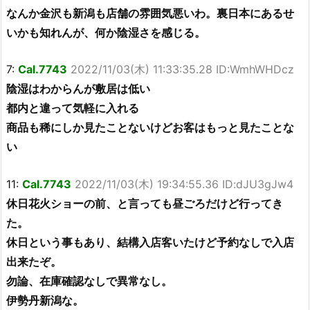
なんか金沢も新潟も店舗の雰囲気悪いわ。裏日本にあるせ
いかも知れんが、何か陰湿さを感じる。
7:
Cal.7743
2022/11/03(木) 11:33:35.28 ID:WmhWHDcz
陰湿はわからんが敷居は低い
都内と違って気軽に入れる
商品も稀にしか見たことないけどお客はもっと見たことな
い
11:
Cal.7743
2022/11/03(木) 19:34:55.36 ID:dJU3gJw4
休日花火ショーの前、と言っても昼ごろだけど行ってき
た。
休日という事もあり、結構入店客いたけど予約なしで入店
出来たぞ。
勿論、在庫確認なしで異常なし。
伊勢丹新潟な。