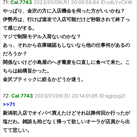
71:
Cal.7743
2023/01/09(月) 20:00:59.84 ID:vdLYvCkW
やっぱり、金沢の方に入店機会を伺った方がいいかね？
伊勢丹は、行けば速攻で入店可能だけど秒殺されて終了っ
て感じがする。
マジで制限モデル入荷ないのかな？
あっ、それから在庫確認もしないなら他の仕事何があるの
だろうか？
関係ないけど小島屋のへぎ蕎麦を口直しに食べて来た。こ
ちらは結構旨かった。
金沢ブティックに絞るかどうか迷う。
72:
Cal.7743
2023/01/09(月) 20:14:01.95 ID:sgjzpg2l
>>71
新潟初入店でオイパペ買えたけどそれ以降何回か行ったが
塩だわ。雑談も殆どなく帰って欲しいオーラが店員から出
てて悲しい。