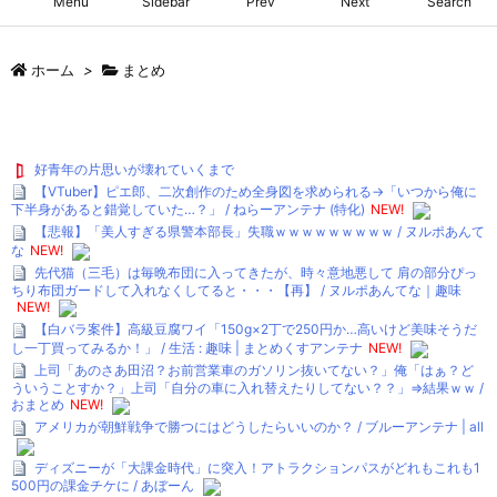
Menu
Sidebar
Prev
Next
Search
ホーム
>
まとめ
好青年の片思いが壊れていくまで
【VTuber】ピエ郎、二次創作のため全身図を求められる→「いつから俺に
下半身があると錯覚していた…？」 / ねらーアンテナ (特化)
NEW!
【悲報】「美人すぎる県警本部長」失職ｗｗｗｗｗｗｗｗｗ / ヌルポあんて
な
NEW!
先代猫（三毛）は毎晩布団に入ってきたが、時々意地悪して 肩の部分ぴっ
ちり布団ガードして入れなくしてると・・・【再】 / ヌルポあんてな｜趣味
NEW!
【白バラ案件】高級豆腐ワイ「150g×2丁で250円か…高いけど美味そうだ
し一丁買ってみるか！」 / 生活 : 趣味 | まとめくすアンテナ
NEW!
上司「あのさあ田沼？お前営業車のガソリン抜いてない？」俺「はぁ？ど
ういうことすか？」上司「自分の車に入れ替えたりしてない？？」⇒結果ｗｗ /
おまとめ
NEW!
アメリカが朝鮮戦争で勝つにはどうしたらいいのか？ / ブルーアンテナ | all
ディズニーが「大課金時代」に突入！アトラクションパスがどれもこれも1
500円の課金チケに / あぼーん