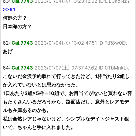
63:
Cal.7743
2023/01/04(水) 13:23:16.02 ID:DE3kdNzY
>>61
何処の方？
日本海の方？
62:
Cal.7743
2023/01/04(水) 13:02:47.51 ID:FtR8w0Et
あげ
64:
Cal.7743
2023/01/07(土) 07:37:47.62 ID:0TbMnkLk
こないだ金沢予約取れて行ってきたけど、1枠当たり2組し
か入れていないとは思わなかった。
1日あたり2組×5枠＝10組で、お目当てがないと買わない客
もたくさんいるだろうから、路面店だし、意外とレアモデ
ルも在庫あるのかも。
私は全然レアじゃないけど、シンプルなデイトジャスト狙
いで、ちゃんと手に入れました。