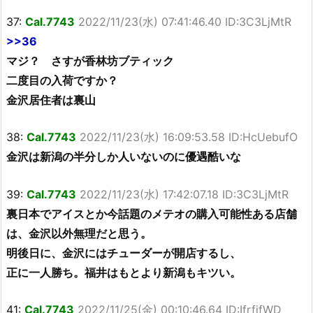
37:
Cal.7743
2022/11/23(水) 07:41:46.40 ID:3C3LjMtR
>>36
マジ？ さすが香林坊ブティック
二度目の入荷ですか？
金沢居住者は裏山
38:
Cal.7743
2022/11/23(水) 16:09:53.58 ID:HcUebufO
金沢は新潟の半分しか人いないのに優遇酷いな
39:
Cal.7743
2022/11/23(水) 17:42:07.18 ID:3C3LjMtR
裏日本でアイスとか今話題のメテオの購入可能性ある店舗
は、金沢以外無理だと思う。
明後日に、金沢にはチューダーが開店するし、
正に一人勝ち。福井はもとより新潟もキツい。
41:
Cal.7743
2022/11/25(金) 00:10:46.64 ID:IfrfjfWD