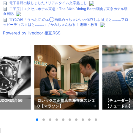
電子書籍出版しました / リアルタイム文字起こし
二子玉川エクセルホテル東急・The 30th Dining Barの朝食 / 東京ホテル朝
食日記
古代の民「うっお!このエ◯画像めっちゃいいわ保存しよ!ええと………フロ
ッピーディスクはと………」 / かみちゃんねる！ 趣味・教養
Powered by livedoor 相互RSS
DOR総合56
ロレックス正規店東海在庫スレ 2
【チューダー】T
0【マラソン】
【チュードル】