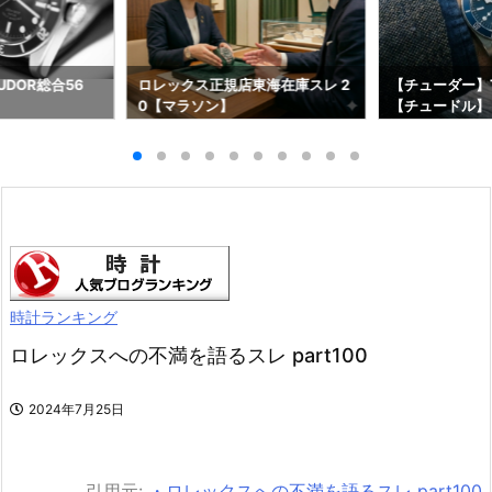
DOR総合56
ロレックス正規店東海在庫スレ 2
【チューダー】T
0【マラソン】
【チュードル】
時計ランキング
ロレックスへの不満を語るスレ part100
2024年7月25日
引用元:
・ロレックスへの不満を語るスレ part100