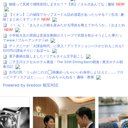
猫様って尻尾で感情表現しますか？？【再】 / ヌルポあんてな｜趣味
NEW!
【イオン】この値段でカップヌードル詰め放題があったらやる？ / 生活 : 趣
味 | まとめくすアンテナ
NEW!
（ヽ´ん`）「まんさんが娘を産みたがる理由を教えてやろうか」 / おまとめ
NEW!
小学校火災の原因は音楽女教師がストーブで衣類を乾かそうとした事だっ
てwww / ブルーアンテナ | all
ディズニーが「大課金時代」に突入！アトラクションパスがどれもこれも1
500円の課金チケに / あぼーん
電子書籍出版しました / リアルタイム文字起こし
二子玉川エクセルホテル東急・The 30th Dining Barの朝食 / 東京ホテル朝
食日記
古代の民「うっお!このエ◯画像めっちゃいいわ保存しよ!ええと………フロ
ッピーディスクはと………」 / かみちゃんねる！ 趣味・教養
Powered by livedoor 相互RSS