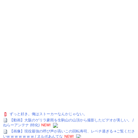
ずっと好き。俺はストーカーなんかじゃない。
【動画】大阪のゲリラ豪雨を生駒山の山頂から撮影したビデオが美しい。 /
ねらーアンテナ (特化)
NEW!
【画像】現役最強の呼び声が高いこの回転寿司、レベチ過ぎる→ご覧くださ
いw w w w w w w / ヌルポあんてな
NEW!