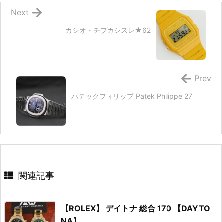
Next
カシオ・チプカシスレ★62
Prev
パテックフィリップ Patek Philippe 27
関連記事
【ROLEX】 デイトナ 総合 170 【DAYTO
NA】