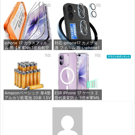
ム 強化ガラス 耐衝撃 高
ーミングをはじめよう |
3位
4位
透過率 指紋防止 貼りやす
ストリーミングメディア
い ガイド枠付き | いPhon
プレイヤー
e17 (6.3インチ) 対応 2枚
セット DSP25F1698
価格：¥4,980
価格：¥1,599
iphone 17 ガラスフィル
対応 iphone17 カメラ保
ム 用【米軍No.1規格航空
護 フィルム 用 いphone1
材料&独創的なガイド枠】
7 カメラフィルム カメラ
5位
6位
2枚セット 全面保護 最強
カバー 日本製旭硝子 硬度
硬度10H 耐衝撃 | いphon
9H | 【3枚セット】 対応 i
e17 保護フィルム 気泡な
phone 17 レンズフィルム
し Zeniss 自動吸着 貼付
カバー アイホン17 用 カ
け簡単 iphone17フィルム
メラ保護ガラス 全面保護
超クリア画
2眼レンズ保
価格：¥1,260
価格：¥518
Amazonベーシック 単4形
ESR iPhone 17 ケース 2
アルカリ乾電池 20本 1.5V
世代黄変防止 3倍米軍MIL
保存期限10年 液漏れ防止
規格 MagSafe対応 あいふ
おん17用 カメラボタン付
き クリア | SGS認証 エア
価格：¥836
ガードコーナー ワイヤレ
ス充電 耐衝撃 PC背面TP
Uバンパー 指紋防止 高耐
久性 マグネット