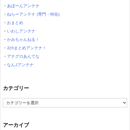
・
あぼーんアンテナ
・
ねらーアンテナ (専門・特化)
・
おまとめ
・
いわしアンテナ
・
かみちゃんねる！
・
2chまとめアンテナ！
・
アナグロあんてな
・
なんJアンテナ
カテゴリー
カ
テ
ゴ
リ
ー
アーカイブ