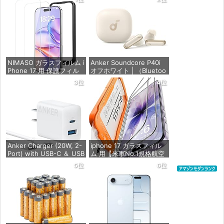
NIMASO ガラスフィルム i
Anker Soundcore P40i
Phone 17 用 保護フィル
オフホワイト | （Bluetoo
ム 強化ガラス 耐衝撃 高
th 5.3） 【完全ワイヤレ
3位
4位
透過率 指紋防止 貼りやす
スイヤホン/ウルトラノイ
い ガイド枠付き | いPhon
ズキャンセリング 2.0 / マ
e17 (6.3インチ) 対応 2枚
ルチポイント接続 / 最大6
セット DSP25F1698
0時間再生 / PSE技術基準
適合】
価格：¥1,599
価格：¥7,990
Anker Charger (20W, 2-
iphone 17 ガラスフィル
Port) with USB-C ＆ USB
ム 用【米軍No.1規格航空
-C ケーブル ホワイト | 充
材料&独創的なガイド枠】
5位
6位
電器 20W USB-C＆USB-
2枚セット 全面保護 最強
Cケーブル付属 2ポート
硬度10H 耐衝撃 | いphon
【PSE技術基準適合/USB
e17 保護フィルム 気泡な
PD対応/PowerIQ搭載/コ
し Zeniss 自動吸着 貼付
ンパクトサ
け簡単 iphone17フィルム
超クリア画
価格：¥1,690