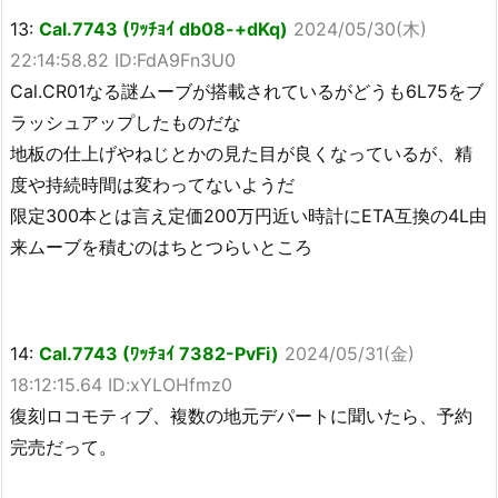
13:
Cal.7743 (ﾜｯﾁｮｲ db08-+dKq)
2024/05/30(木)
22:14:58.82 ID:FdA9Fn3U0
Cal.CR01なる謎ムーブが搭載されているがどうも6L75をブ
ラッシュアップしたものだな
地板の仕上げやねじとかの見た目が良くなっているが、精
度や持続時間は変わってないようだ
限定300本とは言え定価200万円近い時計にETA互換の4L由
来ムーブを積むのはちとつらいところ
14:
Cal.7743 (ﾜｯﾁｮｲ 7382-PvFi)
2024/05/31(金)
18:12:15.64 ID:xYLOHfmz0
復刻ロコモティブ、複数の地元デパートに聞いたら、予約
完売だって。