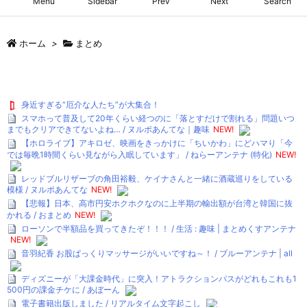
Menu
Sidebar
Prev
Next
Search
ホーム
>
まとめ
身近すぎる“厄介な人たち”が大集合！
スマホって普及して20年くらい経つのに「落とすだけで割れる」問題いつ
までもクリアできてないよね… / ヌルポあんてな｜趣味
NEW!
【ホロライブ】アキロゼ、映画をきっかけに「ちいかわ」にどハマり「今
では毎晩1時間くらい見ながら入眠しています」 / ねらーアンテナ (特化)
NEW!
レッドブルリザーブの角田裕毅、ケイナさんと一緒に酒蔵巡りをしている
模様 / ヌルポあんてな
NEW!
【悲報】日本、高市円安ホクホクなのに上半期の輸出額が台湾と韓国に抜
かれる / おまとめ
NEW!
ローソンで半額品を買ってきたぞ！！！ / 生活 : 趣味 | まとめくすアンテナ
NEW!
音羽紀香 お股ぱっくりマッサージがいいですね～！ / ブルーアンテナ | all
ディズニーが「大課金時代」に突入！アトラクションパスがどれもこれも1
500円の課金チケに / あぼーん
電子書籍出版しました / リアルタイム文字起こし