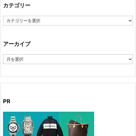
カテゴリー
カ
テ
ゴ
リ
ー
アーカイブ
ア
ー
カ
イ
ブ
PR