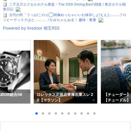
二子玉川エクセルホテル東急・The 30th Dining Barの朝食 / 東京ホテル朝
食日記
古代の民「うっお!このエ◯画像めっちゃいいわ保存しよ!ええと………フロ
ッピーディスクはと………」 / かみちゃんねる！ 趣味・教養
Powered by livedoor 相互RSS
DOR総合56
ロレックス正規店東海在庫スレ 2
【チューダー】T
0【マラソン】
【チュードル】