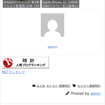
価格：¥1,260
Amazonベーシック 単3形
Apple iPhone Air 256GB
アルカリ乾電池 20本 1.5V
(SIMフリー)：史上最薄のi
保存期限10年 液漏れ防止
Phone、最大120HzのPro
Motionを採用した6.5イ
ンチディスプレイ、パワ
価格：¥846
フルなA19 Proチップ、セ
ンターフレームフロント
カメラ、一日中使えるバ
ッテリー；スカ
価格：¥177,800
admin
時計ランキング
まとめ
,
セイコー
,
国産時計
セイコー.国産時計
Posted by
admin