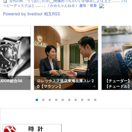
古代の民「うっお!このエ◯画像めっちゃいいわ保存しよ!ええと………フロ
ッピーディスクはと………」 / かみちゃんねる！ 趣味・教養
Powered by livedoor 相互RSS
DOR総合56
ロレックス正規店東海在庫スレ 2
【チューダー】T
0【マラソン】
【チュードル】