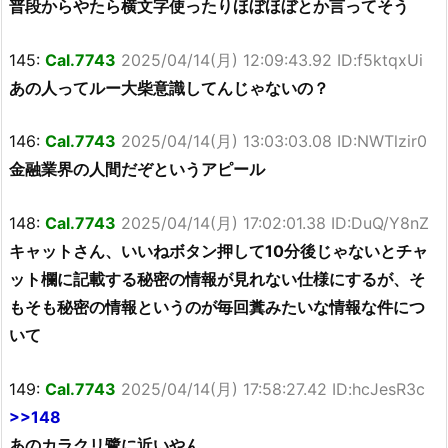
普段からやたら横文字使ったりほぼほぼとか言ってそう
145:
Cal.7743
2025/04/14(月) 12:09:43.92 ID:f5ktqxUi
あの人ってルー大柴意識してんじゃないの？
146:
Cal.7743
2025/04/14(月) 13:03:03.08 ID:NWTlzir0
金融業界の人間だぞというアピール
148:
Cal.7743
2025/04/14(月) 17:02:01.38 ID:DuQ/Y8nZ
キャットさん、いいねボタン押して10分後じゃないとチャ
ット欄に記載する秘密の情報が見れない仕様にするが、そ
もそも秘密の情報というのが毎回糞みたいな情報な件につ
いて
149:
Cal.7743
2025/04/14(月) 17:58:27.42 ID:hcJesR3c
>>148
あのカラクリ鷺に近いやん