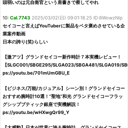
頭弱いのは元自衛官という肩書きで察してやれ
10:
Cal.7743
2025/03/02(日) 09:01:18.25 ID:8WowzNlp
セイコーと言えばYouTuberに製品をベタ褒めさせている企
業案件動画
日本の誇り(笑)らしい
【激アツ】グランドセイコー新作時計７本実機レビュー！
【SLGC001/SBGE295/SLGA023/SBGA481/SLGA019/S
ps://youtu.be/701mUmGBU_E
【ビジネス/万能/カジュアル】シーン別！グランドセイコー
おすすめ腕時計10選！”聖地”和光 グランドセイコーフラッ
グシップブティック銀座で実機解説！
ps://youtu.be/wHXwgQr99_Y
【大感動】日本が世界に誇る腕時計、グランドセイコース