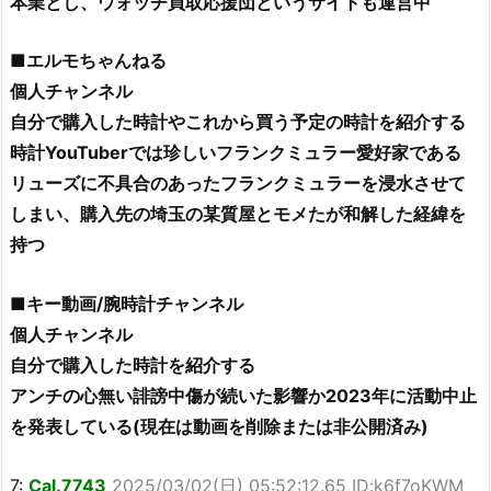
本業とし、ウォッチ買取応援団というサイトも運営中
■エルモちゃんねる
個人チャンネル
自分で購入した時計やこれから買う予定の時計を紹介する
時計YouTuberでは珍しいフランクミュラー愛好家である
リューズに不具合のあったフランクミュラーを浸水させて
しまい、購入先の埼玉の某質屋とモメたが和解した経緯を
持つ
■キー動画/腕時計チャンネル
個人チャンネル
自分で購入した時計を紹介する
アンチの心無い誹謗中傷が続いた影響か2023年に活動中止
を発表している(現在は動画を削除または非公開済み)
7:
Cal.7743
2025/03/02(日) 05:52:12.65 ID:k6f7oKWM