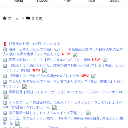
Menu
Sidebar
Prev
Next
Search
ホーム
>
まとめ
好青年の片思いが壊れていくまで
海外「日本人はなんて気高いんだ！」 英高級紙も驚愕した極限の中の日本
人の姿に世界が衝撃 / ヌルポあんてな
NEW!
四匹の黒ね・・・こ？【再】 / ヌルポあんてな｜趣味
NEW!
【動画】よく助けられたな。岐阜の川で外国人が溺れてしまう事故。 / ねら
ーアンテナ (特化)
NEW!
【画像】フジテレビで水着JKwww / おまとめ
NEW!
売れないモデルなんですが、何か質問ありますか？ / 生活 : 趣味 | まとめく
すアンテナ
音羽紀香 お股ぱっくりマッサージがいいですね～！ / ブルーアンテナ | all
ディズニーが「大課金時代」に突入！アトラクションパスがどれもこれも1
500円の課金チケに / あぼーん
電子書籍出版しました / リアルタイム文字起こし
二子玉川エクセルホテル東急・The 30th Dining Barの朝食 / 東京ホテル朝
食日記