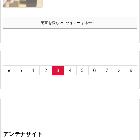
記事を読む
セイコーキネティ ...
«
‹
1
2
3
4
5
6
7
›
»
アンテナサイト