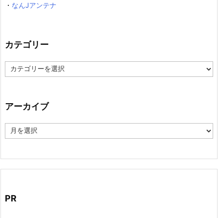
・
なんJアンテナ
カテゴリー
カ
テ
ゴ
リ
ー
アーカイブ
ア
ー
カ
イ
ブ
PR