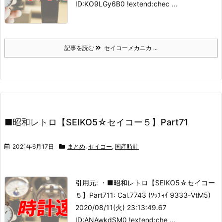
ID:KO9LGy6B0 !extend:chec ...
記事を読む
セイコーメカニカ ...
■昭和レトロ【SEIKO5☆セイコー５】Part71
2021年6月17日
まとめ
,
セイコー
,
国産時計
引用元: ・■昭和レトロ【SEIKO5☆セイコー
５】Part71
1: Cal.7743 (ﾜｯﾁｮｲ 9333-VtM5)
2020/08/11(火) 23:13:49.67
ID:ANAwkdSM0 !extend:che ...