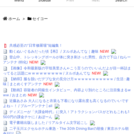
Menu
Sidebar
Prev
Next
Search
ホーム
>
セイコー
共感必至の“日常修羅場”短編集！
動くぬいぐるみだった頃【再】 / ヌルポあんてな｜趣味
NEW!
登山中、トレッキングポールが体に突き刺さった男性、自力で下山 / ねらー
アンテナ (特化)
NEW!
【画像】令和最新版の宇垣美里さん←こう言うのでいいんだよが目一杯詰ま
ってると話題にw w w w w w w w w / ヌルポあんてな
NEW!
【納得】服を脱いだデブな女の見分け方ｗｗｗｗｗｗｗｗｗｗｗ / 生活 : 趣
味 | まとめくすアンテナ
NEW!
【動画】容疑者の同級生インタビュー、内容より別のところに注目集まるw
ww / おまとめ
NEW!
近藤あさみ 大人になると衣装も下着になり露出度も高くなるのでいいです
よね～！ / ブルーアンテナ | all
ディズニーが「大課金時代」に突入！アトラクションパスがどれもこれも1
500円の課金チケに / あぼーん
電子書籍出版しました / リアルタイム文字起こし
二子玉川エクセルホテル東急・The 30th Dining Barの朝食 / 東京ホテル朝
食日記