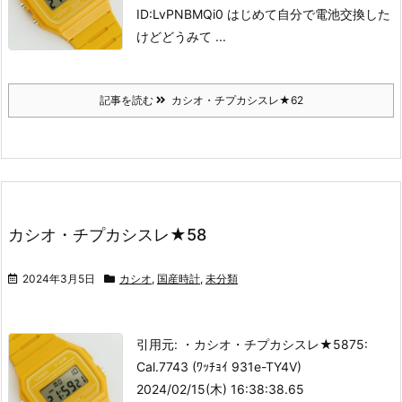
ID:LvPNBMQi0 はじめて自分で電池交換した
けど
どうみて ...
記事を読む
カシオ・チプカシスレ★62
カシオ・チプカシスレ★58
2024年3月5日
カシオ
,
国産時計
,
未分類
引用元: ・カシオ・チプカシスレ★58
75:
Cal.7743 (ﾜｯﾁｮｲ 931e-TY4V)
2024/02/15(木) 16:38:38.65