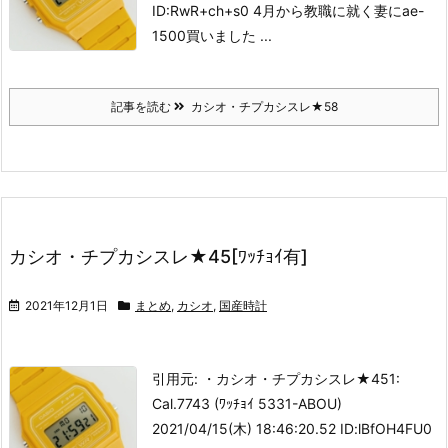
ID:RwR+ch+s0 4月から教職に就く妻にae-
1500買いました ...
記事を読む
カシオ・チプカシスレ★58
カシオ・チプカシスレ★45[ﾜｯﾁｮｲ有]
2021年12月1日
まとめ
,
カシオ
,
国産時計
引用元: ・カシオ・チプカシスレ★45
1:
Cal.7743 (ﾜｯﾁｮｲ 5331-ABOU)
2021/04/15(木) 18:46:20.52 ID:lBfOH4FU0