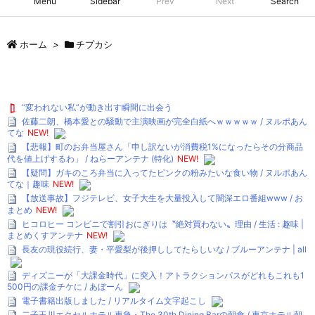
Menu
Sidebar
Prev
Next
Search
ホーム
>
チプカシ
“変われない私”が動き出す瞬間に出会う
佐藤二朗、橋本愛との騒動で主演映画が完全白紙へｗｗｗｗｗ / ヌルポあん
てな
NEW!
【悲報】町のお弁当屋さん「申し訳ないが消費税1%になったらその分商品
代を値上げするわ」 / ねらーアンテナ (特化)
NEW!
【疑問】ガキのころ弁当に入ってたピンクの粉みたいな食い物 / ヌルポあん
てな｜趣味
NEW!
【放送事故】フジテレビ、女子大生を大量投入して闇深エロ番組www / お
まとめ
NEW!
ヒコロヒー コンビニで割引おにぎりは〝絶対買わない〟理由 / 生活 : 趣味 |
まとめくすアンテナ
NEW!
長友の現役続行、妻・平愛梨が後押ししてたらしいな / ブルーアンテナ | all
ディズニーが「大課金時代」に突入！アトラクションパスがどれもこれも1
500円の課金チケに / あぼーん
電子書籍出版しました / リアルタイム文字起こし
二子玉川エクセルホテル東急・The 30th Dining Barの朝食 / 東京ホテル朝