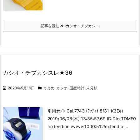
記事を読む
カシオ・チプカシ ...
カシオ・チプカシスレ★36
2020年5月16日
まとめ
,
カシオ
,
国産時計
,
未分類
引用元:
1: Cal.7743 (ﾜｯﾁｮｲ 8f31-K3Ee)
2019/06/06(木) 13:35:57.69 ID:DIotTDMF0
!extend:on:vvvvv:1000:512
!extend:o ...