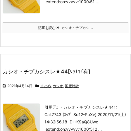
!extend:on:vvvvv:1000:51 ...
記事を読む
カシオ・チプカシ ...
カシオ・チプカシスレ★44[ﾜｯﾁｮｲ有]
2021年4月14日
まとめ
,
カシオ
,
国産時計
引用元: ・カシオ・チプカシスレ★44
1:
Cal.7743 (ｽｯﾌﾟ Sd12-PpXv) 2020/11/21(土)
14:32:56.18 ID:+K9aQ8Uwd
!extend:on:vvvvv:1000:512 ...