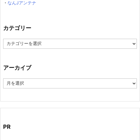
・
なんJアンテナ
カテゴリー
カ
テ
ゴ
リ
ー
アーカイブ
ア
ー
カ
イ
ブ
PR