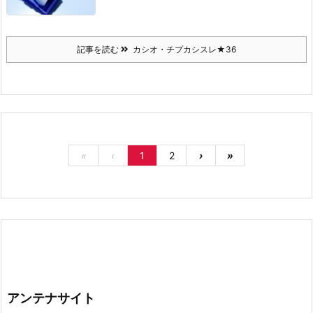
記事を読む
カシオ・チプカシスレ★36
«
‹
1
2
›
»
アンテナサイト