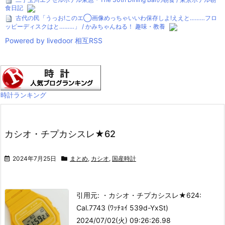
食日記
古代の民「うっお!このエ◯画像めっちゃいいわ保存しよ!ええと………フロ
ッピーディスクはと………」 / かみちゃんねる！ 趣味・教養
Powered by livedoor 相互RSS
時計ランキング
カシオ・チプカシスレ★62
2024年7月25日
まとめ
,
カシオ
,
国産時計
引用元: ・カシオ・チプカシスレ★62
4:
Cal.7743 (ﾜｯﾁｮｲ 539d-YxSt)
2024/07/02(火) 09:26:26.98