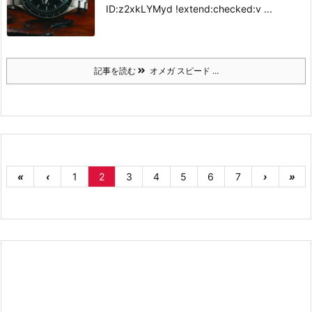
ID:z2xkLYMyd !extend:checked:v ...
記事を読む
オメガ スピード ...
«
‹
1
2
3
4
5
6
7
›
»