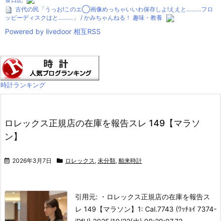
古代の民「うっお!このエ◯画像めっちゃいいわ保存しよ!ええと………フロ
ッピーディスクはと………」 / かみちゃんねる！ 趣味・教養
Powered by livedoor 相互RSS
時計ランキング
ロレックス正規店の在庫を報告スレ 149【マラソ
ン】
2026年3月7日
ロレックス
,
未分類
,
舶来時計
引用元: ・ロレックス正規店の在庫を報告ス
レ 149【マラソン】
1: Cal.7743 (ﾜｯﾁｮｲ 7374-