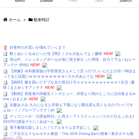
Menu
Sidebar
Prev
Next
Search
ホーム
>
舶来時計
好青年の片思いが壊れていくまで
動くぬいぐるみだった頃【再】 / ヌルポあんてな｜趣味
NEW!
登山中、トレッキングポールが体に突き刺さった男性、自力で下山 / ねらー
アンテナ (特化)
NEW!
【画像】令和最新版の宇垣美里さん←こう言うのでいいんだよが目一杯詰ま
ってると話題にw w w w w w w w w / ヌルポあんてな
NEW!
【納得】服を脱いだデブな女の見分け方ｗｗｗｗｗｗｗｗｗｗｗ / 生活 : 趣
味 | まとめくすアンテナ
NEW!
【動画】容疑者の同級生インタビュー、内容より別のところに注目集まるw
ww / おまとめ
NEW!
近藤あさみ 大人になると衣装も下着になり露出度も高くなるのでいいです
よね～！ / ブルーアンテナ | all
ディズニーが「大課金時代」に突入！アトラクションパスがどれもこれも1
500円の課金チケに / あぼーん
電子書籍出版しました / リアルタイム文字起こし
二子玉川エクセルホテル東急・The 30th Dining Barの朝食 / 東京ホテル朝
食日記