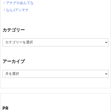
・
アナグロあんてな
・
なんJアンテナ
カテゴリー
カ
テ
ゴ
リ
ー
アーカイブ
ア
ー
カ
イ
ブ
PR