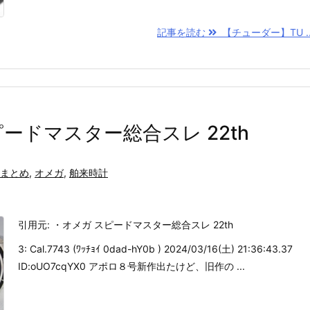
記事を読む
【チューダー】TU ..
ードマスター総合スレ 22th
まとめ
,
オメガ
,
舶来時計
引用元: ・オメガ スピードマスター総合スレ 22th
3: Cal.7743 (ﾜｯﾁｮｲ 0dad-hY0b ) 2024/03/16(土) 21:36:43.37
ID:oUO7cqYX0 アポロ８号新作出たけど、旧作の ...