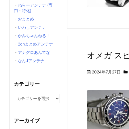
・
ねらーアンテナ (専
門・特化)
・
おまとめ
・
いわしアンテナ
・
かみちゃんねる！
・
2chまとめアンテナ！
・
アナグロあんてな
オメガ スピ
・
なんJアンテナ
2024年7月27日
カテゴリー
カ
テ
ゴ
リ
ー
アーカイブ