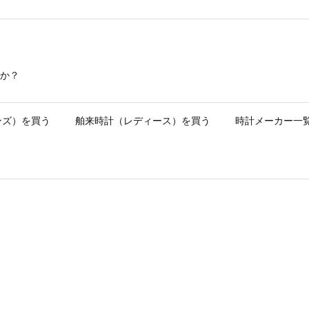
か？
ンズ）を買う
舶来時計（レディース）を買う
時計メーカー一