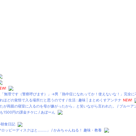
EW!
「無理です（警察呼びます）」→男「熱中症になれってか！使えないな！」完全に不審
の覚悟で入る場所だと思うのです / 生活 : 趣味 | まとめくすアンテナ
NEW!
両親の寝室に入るのを母が嫌がったから」と笑いながら言われた。 / ブルーアンテナ 
500円の課金チケに / あぼーん
テル朝食日記
ロッピーディスクはと………」 / かみちゃんねる！ 趣味・教養