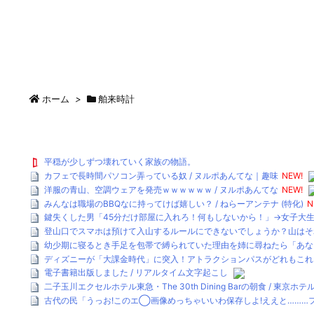
ホーム
>
舶来時計
平穏が少しずつ壊れていく家族の物語。
カフェで長時間パソコン弄っている奴 / ヌルポあんてな｜趣味
NEW!
洋服の青山、空調ウェアを発売ｗｗｗｗｗｗ / ヌルポあんてな
NEW!
みんなは職場のBBQなに持ってけば嬉しい？ / ねらーアンテナ (特化)
N
鍵失くした男「45分だけ部屋に入れろ！何もしないから！」→女子大生
登山口でスマホは預けて入山するルールにできないでしょうか？山はそれほど
幼少期に寝るとき手足を包帯で縛られていた理由を姉に尋ねたら「あなたが
ディズニーが「大課金時代」に突入！アトラクションパスがどれもこれも1
電子書籍出版しました / リアルタイム文字起こし
二子玉川エクセルホテル東急・The 30th Dining Barの朝食 / 東京ホ
古代の民「うっお!このエ◯画像めっちゃいいわ保存しよ!ええと………フ