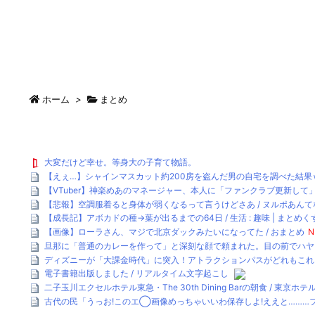
ホーム
>
まとめ
大変だけど幸せ。等身大の子育て物語。
【えぇ…】シャインマスカット約200房を盗んだ男の自宅を調べた結果ｗ
【VTuber】神楽めあのマネージャー、本人に「ファンクラブ更新して」
【悲報】空調服着ると身体が弱くなるって言うけどさあ / ヌルポあんて
【成長記】アボカドの種→葉が出るまでの64日 / 生活 : 趣味 | まとめ
【画像】ローラさん、マジで北京ダックみたいになってた / おまとめ
N
旦那に「普通のカレーを作って」と深刻な顔で頼まれた。目の前でハヤシライ
ディズニーが「大課金時代」に突入！アトラクションパスがどれもこれも1
電子書籍出版しました / リアルタイム文字起こし
二子玉川エクセルホテル東急・The 30th Dining Barの朝食 / 東京ホ
古代の民「うっお!このエ◯画像めっちゃいいわ保存しよ!ええと………フ