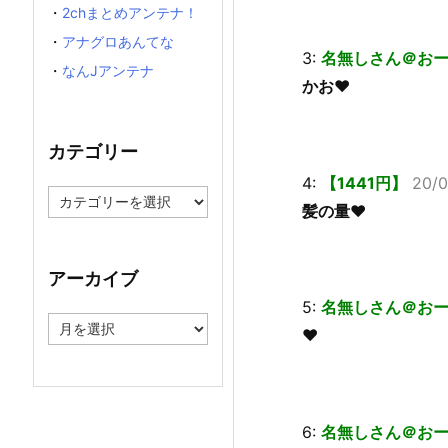
・
2chまとめアンテナ！
・
アナグロあんてな
3:
名無しさん＠お
・
なんJアンテナ
かお♥
カテゴリー
4:
【1441円】
20/0
カ
髪の量♥
テ
ゴ
リ
ー
アーカイブ
5:
名無しさん＠お
ア
♥
ー
カ
イ
ブ
6:
名無しさん＠お