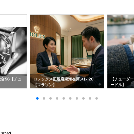
総合56【チュ
ロレックス正規店東海在庫スレ 20
【チューダー
【マラソン】
ードル】