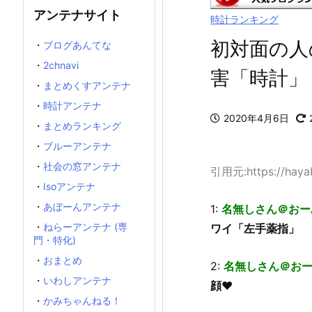
アンテナサイト
時計ランキング
初対面の人
・
ブログあんてな
・
2chnavi
害「時計」
・
まとめくすアンテナ
・
時計アンテナ
2020年4月6日
・
まとめランキング
・
ブルーアンテナ
・
社会の窓アンテナ
引用元:https://hayabu
・
Isoアンテナ
・
あぼーんアンテナ
1:
名無しさん＠おー
・
ねらーアンテナ (専
ワイ「左手薬指」
門・特化)
・
おまとめ
2:
名無しさん＠お
・
いわしアンテナ
顔♥
・
かみちゃんねる！