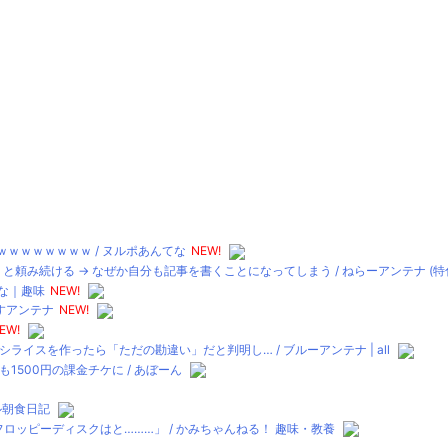
ｗｗｗｗｗｗｗ / ヌルポあんてな
NEW!
と頼み続ける → なぜか自分も記事を書くことになってしまう / ねらーアンテナ (特
な｜趣味
NEW!
くすアンテナ
NEW!
EW!
スを作ったら「ただの勘違い」だと判明し… / ブルーアンテナ | all
500円の課金チケに / あぼーん
テル朝食日記
ロッピーディスクはと………」 / かみちゃんねる！ 趣味・教養