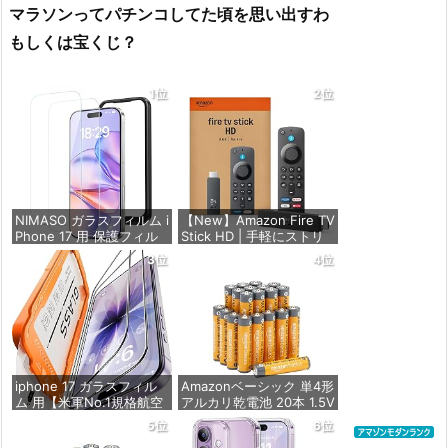
マラソンってパチンコしてた頃を思い出すわ
もしくは宝くじ？
1位
2位
NIMASO ガラスフィルム i
【New】Amazon Fire TV
Phone 17 用 保護フィル
Stick HD | 手軽にストリ
ム 強化ガラス 耐衝撃 高
ーミングをはじめよう |
3位
4位
透過率 指紋防止 貼りやす
ストリーミングメディア
い ガイド枠付き | いPhon
プレイヤー
e17 (6.3インチ) 対応 2枚
セット DSP25F1698
価格：¥4,980
価格：¥1,599
iphone 17 ガラスフィル
Amazonベーシック 単4形
ム 用【米軍No.1規格航空
アルカリ乾電池 20本 1.5V
材料&独創的なガイド枠】
保存期限10年 液漏れ防止
5位
6位
2枚セット 全面保護 最強