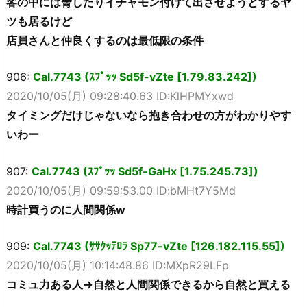
客の中には脅したりイチャモン付けて出させようとするヤ
ツも居るけど
店員さんと仲良くするのは最低限の条件
906:
Cal.7743 (ｽﾌﾟｯｯ Sd5f-vZte [1.79.83.242])
2020/10/05(月) 09:28:40.63 ID:KlHPMYxwd
タイミングだけじゃないなら抱き合わせの方がわかりやす
いわー
907:
Cal.7743 (ｽﾌﾟｯｯ Sd5f-GaHx [1.75.245.73])
2020/10/05(月) 09:59:53.00 ID:bMHt7Y5Md
時計買うのに人間関係w
909:
Cal.7743 (ｻｻｸｯﾃﾛﾗ Sp77-vZte [126.182.115.55])
2020/10/05(月) 10:14:48.86 ID:MXpR29LFp
コミュ力ある人→自然と人間関係できるから自然と買える