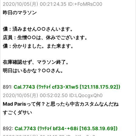
2020/10/05(月) 00:21:24.35 ID:+FoMRsC00
昨日のマラソン
儂：済みません○○さんいます。
店員：生憎○○は、休みでございます。
儂：分かりました。また来ます。
在庫確認せず、マラソン終了。
明日はいるかな？○○さん。
891:
Cal.7743 (ﾜｯﾁｮｲ cf33-X1w5 [121.118.175.92])
2020/10/05(月) 00:52:02.50 ID:LQocgxQh0
Mad Parisって何？と思ったら中古カスタムなんだね
すごくダサい
892:
Cal.7743 (ﾜｯﾁｮｲ bf34-+68i [163.58.19.69])