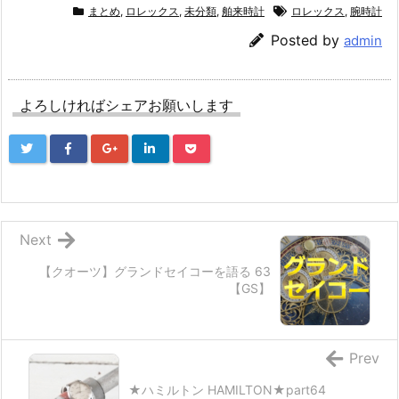
まとめ
,
ロレックス
,
未分類
,
舶来時計
ロレックス
,
腕時計
Posted by
admin
よろしければシェアお願いします
Next
【クオーツ】グランドセイコーを語る 63
【GS】
Prev
★ハミルトン HAMILTON★part64