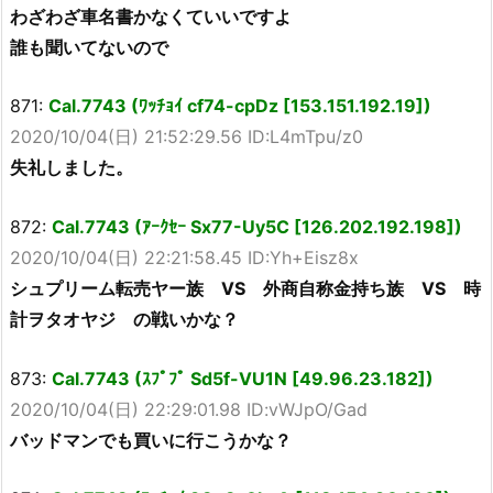
わざわざ車名書かなくていいですよ
誰も聞いてないので
871:
Cal.7743 (ﾜｯﾁｮｲ cf74-cpDz [153.151.192.19])
2020/10/04(日) 21:52:29.56 ID:L4mTpu/z0
失礼しました。
872:
Cal.7743 (ｱｰｸｾｰ Sx77-Uy5C [126.202.192.198])
2020/10/04(日) 22:21:58.45 ID:Yh+Eisz8x
シュプリーム転売ヤー族 VS 外商自称金持ち族 VS 時
計ヲタオヤジ の戦いかな？
873:
Cal.7743 (ｽﾌﾟﾌﾟ Sd5f-VU1N [49.96.23.182])
2020/10/04(日) 22:29:01.98 ID:vWJpO/Gad
バッドマンでも買いに行こうかな？