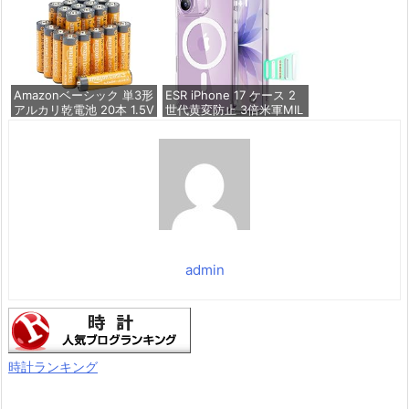
硬度10H 耐衝撃 | いphon
価格：¥836
e17 保護フィルム 気泡な
し Zeniss 自動吸着 貼付
け簡単 iphone17フィルム
超クリア画
価格：¥1,260
Amazonベーシック 単3形
ESR iPhone 17 ケース 2
アルカリ乾電池 20本 1.5V
世代黄変防止 3倍米軍MIL
保存期限10年 液漏れ防止
規格 MagSafe対応 あいふ
おん17用 カメラボタン付
き クリア | SGS認証 エア
価格：¥844
ガードコーナー ワイヤレ
ス充電 耐衝撃 PC背面TP
Uバンパー 指紋防止 高耐
久性 マグネット
価格：¥1,699
admin
時計ランキング