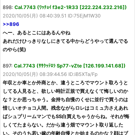
898:
Cal.7743 (ﾜｯﾁｮｲ f3e2-1R33 [222.224.232.216])
2020/10/05(月) 08:40:39.51 ID:75EjM1W30
>>896
へー、あるとこにはあるんやね
あれだけひっきりなしにきてる中からどうやって選んでる
のやら(笑)
897:
Cal.7743 (ｻｻｸｯﾃﾛﾗ Sp77-vZte [126.199.141.68])
2020/10/05(月) 08:39:44.56 ID:iB5XTa/Fp
年収とか車とか外商とか、違うところでマウント取ろうと
してる人見ると、欲しい時計正規で買えなくて悔しいのか
な？とか思っちゃう。金持ち自慢のくせに並行で買うのは
惜しいオチョコ人間。残念ながらロレはコミュ力さえあれ
ばシュプリームマンでもSS白買えちゃうからね。それが悔
しくてたまらない。だから違う畑でマウント取り返した
い。そのうち若い嫁の年齢自慢とか始まるのかな？顔はブ