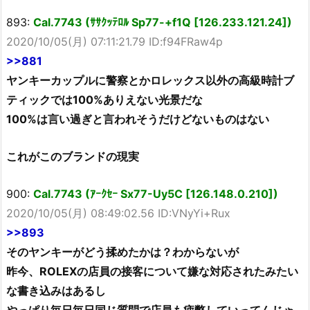
893:
Cal.7743 (ｻｻｸｯﾃﾛﾙ Sp77-+f1Q [126.233.121.24])
2020/10/05(月) 07:11:21.79 ID:f94FRaw4p
>>881
ヤンキーカップルに警察とかロレックス以外の高級時計ブ
ティックでは100%ありえない光景だな
100%は言い過ぎと言われそうだけどないものはない
これがこのブランドの現実
900:
Cal.7743 (ｱｰｸｾｰ Sx77-Uy5C [126.148.0.210])
2020/10/05(月) 08:49:02.56 ID:VNyYi+Rux
>>893
そのヤンキーがどう揉めたかは？わからないが
昨今、ROLEXの店員の接客について嫌な対応されたみたい
な書き込みはあるし
やっぱり毎日毎日同じ質問で店員も疲弊していってんじゃ