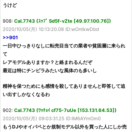
うけど
908:
Cal.7743 (ｽｯﾌﾟ Sd5f-vZte [49.97.100.76])
2020/10/05(月) 10:13:20.08 ID:wOntkwDbd
>>901
一日中ひっきりなしに転売目当ての業者や貧困層に来られ
て
レアモデルありますか？と絡まれるんだぞ
最近は特にチンピラみたいな風体のも多いし
精神を保つためにも感情を殺してありませんと即答して追
い出すしかなくなるわ
902:
Cal.7743 (ﾜｯﾁｮｲ cf75-7uUe [153.131.64.53])
2020/10/05(月) 09:03:31.25 ID:IM6AYmOm0
もうDJやオイパペとか規制モデル以外を買った人にしか売