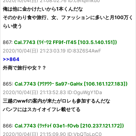
2020/10/04(日) 21:08:02.76 ID:c9hqImkd0
俺は他に金かけたいから1本くんだな
そのかわり食や旅行、女、ファッションに多いと月100万く
らい使う
867:
Cal.7743 (ﾜｲｰﾜ2 FF9f-IT45 [103.5.140.151])
2020/10/04(日) 21:23:03.19 ID:83Z6S4AwF
>>864
外商で旅行や女？？
865:
Cal.7743 (ｱｳｱｳｳｰ Sa97-GaHx [106.161.127.183])
2020/10/04(日) 21:13:52.83 ID:OguWgY1Da
三越のwwfの案内が来たがロレも参加するんだな
パンフにはスカイオイフレ載せてる
866:
Cal.7743 (ﾜｯﾁｮｲ 03e1-fOvb [210.237.121.172])
2020/10/04(日) 21:15:09.90 ID:VbQTpLpC0