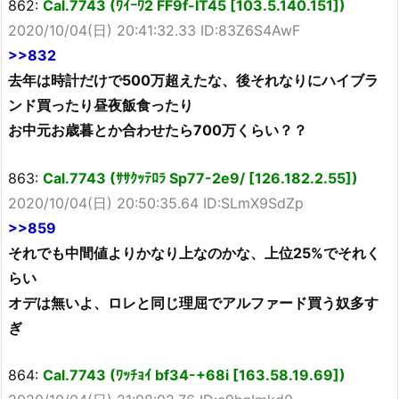
862:
Cal.7743 (ﾜｲｰﾜ2 FF9f-IT45 [103.5.140.151])
2020/10/04(日) 20:41:32.33 ID:83Z6S4AwF
>>832
去年は時計だけで500万超えたな、後それなりにハイブラ
ンド買ったり昼夜飯食ったり
お中元お歳暮とか合わせたら700万くらい？？
863:
Cal.7743 (ｻｻｸｯﾃﾛﾗ Sp77-2e9/ [126.182.2.55])
2020/10/04(日) 20:50:35.64 ID:SLmX9SdZp
>>859
それでも中間値よりかなり上なのかな、上位25%でそれく
らい
オデは無いよ、ロレと同じ理屈でアルファード買う奴多す
ぎ
864:
Cal.7743 (ﾜｯﾁｮｲ bf34-+68i [163.58.19.69])