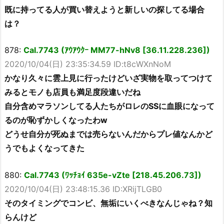
既に持ってる人が買い替えようと新しいの探してる場合
は？
878:
Cal.7743 (ｱｳｱｳｸｰ MM77-hNv8 [36.11.228.236])
2020/10/04(日) 23:35:34.59 ID:t8cWXnNoM
かなり久々に雲上見に行ったけどいざ実物を取ってつけて
みるとモノも店員も満足度段違いだね
自分含めマラソンしてる人たちがロレのSSに血眼になって
るのが恥ずかしくなったわw
どうせ自分が死ぬまでは売らないんだからプレ値なんかど
うでもよくなってきた
880:
Cal.7743 (ﾜｯﾁｮｲ 635e-vZte [218.45.206.73])
2020/10/04(日) 23:48:15.36 ID:XRijTLGB0
そのタイミングでコンビ、無垢にいくべきなんじゃね？知
らんけど