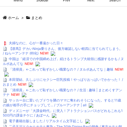
Menu
Sidebar
Prev
Next
Search
ホーム
>
まとめ
夫婦なのに、心が一番遠かった日々
【群馬】デカいNinja乗りさん、後方確認しない軽四に当てられてしまう。
/ ねらーアンテナ (特化)
NEW!
中国は「経済での中国締め上げ」続けるトランプ大統領に感謝するかも / ヌ
ルポあんてな
NEW!
「清掃員」←これって恥ずかしい職業なの？ / ヌルポあんてな｜趣味
NEW!
本田望結、久しぶりにセクシー巨乳投稿！やっぱりおっぱいでかかった！ /
おまとめ
NEW!
「清掃員」←これって恥ずかしい職業なの？ / 生活 : 趣味 | まとめくすアン
テナ
NEW!
サッカー台に置いたブドウを隣のママに奪われそうになった。すると11歳
の娘が相手の手にチョップして… / ブルーアンテナ | all
ディズニーが「大課金時代」に突入！アトラクションパスがどれもこれも1
500円の課金チケに / あぼーん
電子書籍出版しました / リアルタイム文字起こし
二子玉川エクセルホテル東急・The 30th Dining Barの朝食 / 東京ホテル朝