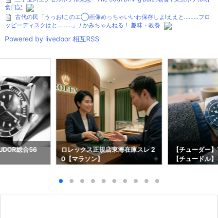
食日記
古代の民「うっお!このエ◯画像めっちゃいいわ保存しよ!ええと………フロ
ッピーディスクはと………」 / かみちゃんねる！ 趣味・教養
Powered by livedoor 相互RSS
DOR総合56
ロレックス正規店東海在庫スレ 2
【チューダー】T
0【マラソン】
【チュードル】