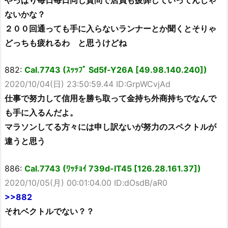
ないかな？
２００回通っても手に入らないランナーとか聞くとそりゃ
どっちも疲れるわ と思うけどね
882:
Cal.7743 (ｽｯｯﾌﾟ Sd5f-Y26A [49.98.140.240])
2020/10/04(日) 23:50:59.44 ID:GrpWCvjAd
仕事で努力して信用を勝ち取って金持ち外商持ちでなんで
も手に入るんだよ。
マラソンしてる方々には申し訳ないが努力のスペクトルが
違うと思う
886:
Cal.7743 (ﾜｯﾁｮｲ 739d-IT45 [126.28.161.37])
2020/10/05(月) 00:01:04.00 ID:dOsdB/aR0
>>882
それベクトルでない？？