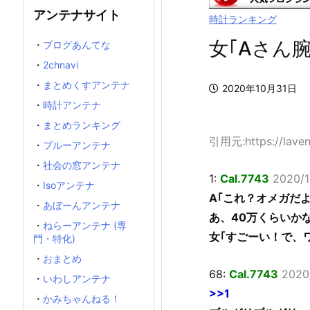
アンテナサイト
時計ランキング
女｢Aさん
・
ブログあんてな
・
2chnavi
・
まとめくすアンテナ
2020年10月31日
・
時計アンテナ
・
まとめランキング
引用元:https://laven
・
ブルーアンテナ
・
社会の窓アンテナ
1:
Cal.7743
2020/1
・
Isoアンテナ
A｢これ？オメガだ
・
あぼーんアンテナ
あ、40万くらいか
・
ねらーアンテナ (専
女｢すごーい！で、
門・特化)
・
おまとめ
68:
Cal.7743
2020
・
いわしアンテナ
>>1
・
かみちゃんねる！