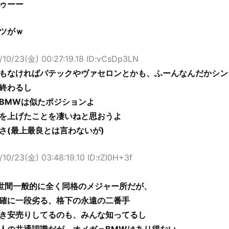
ゥーー
ツがｗ
/10/23(金) 00:27:19.18 ID:vCsDp3LN
もなければパテックやヴァセロンとかも、ふーんなんだかシン
終わるし
BMWは似たポジションよ
を上げたことを凄いねと思おうよ
さ(最上最良とは言わないが)
10/23(金) 03:48:19.10 ID:rZI0H+3f
世間一般的に全く同格のメジャー所だが、
確に一段劣る、格下の永遠の二番手
き安売りしてるのも、みんな知ってるし