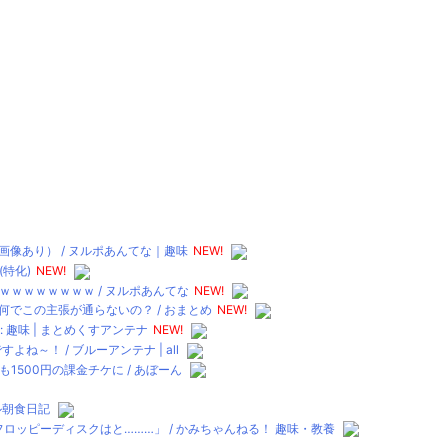
像あり） / ヌルポあんてな｜趣味
NEW!
特化)
NEW!
ｗｗｗｗｗｗｗ / ヌルポあんてな
NEW!
でこの主張が通らないの？ / おまとめ
NEW!
 趣味 | まとめくすアンテナ
NEW!
～！ / ブルーアンテナ | all
500円の課金チケに / あぼーん
テル朝食日記
ロッピーディスクはと………」 / かみちゃんねる！ 趣味・教養