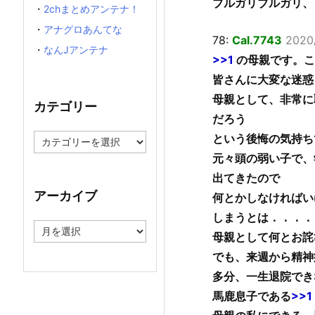
ブルガリブルガリ、
・
2chまとめアンテナ！
・
アナグロあんてな
78:
Cal.7743
2020/
・
なんJアンテナ
>>1
の母親です。こ
皆さんに大変な迷惑
母親として、非常に
カテゴリー
だろう
カ
という後悔の気持ち
テ
元々頭の弱い子で、
ゴ
出てきたので
リ
ー
アーカイブ
何とかしなければい
しまうとは．．．．
ア
母親として何とお詫
ー
カ
でも、来週から精神
イ
多分、一生退院でき
ブ
馬鹿息子である
>>1