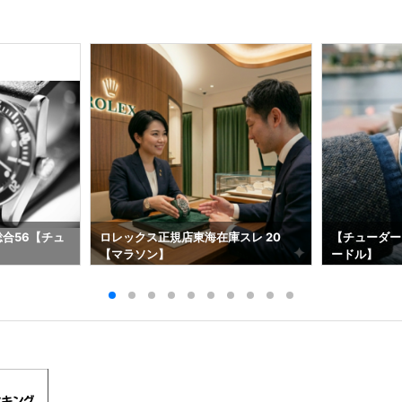
総合56【チュ
ロレックス正規店東海在庫スレ 20
【チューダー
【マラソン】
ードル】