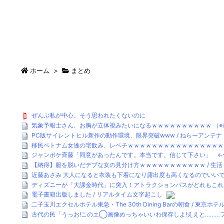
ホーム
>
まとめ
ぜんぶ私が中心、そう思われたくないのに
気象予報士さん、お胸が立体視みたいになるｗｗｗｗｗｗｗｗｗｗ （※画
PC版サイレントヒル新作の動作環境、限界突破www / ねらーアンテナ (
移民ベトナム女達の宅飲み、レベチｗｗｗｗｗｗｗｗｗｗｗｗｗｗｗｗｗ
ジャンポケ斉藤「同意があったんです。本当です。信じて下さい」 ←何
【納得】服を脱いだデブな女の見分け方ｗｗｗｗｗｗｗｗｗｗｗ / 生活 :
近藤あさみ 大人になると衣装も下着になり露出度も高くなるのでいいですよね
ディズニーが「大課金時代」に突入！アトラクションパスがどれもこれも1
電子書籍出版しました / リアルタイム文字起こし
二子玉川エクセルホテル東急・The 30th Dining Barの朝食 / 東京ホ
古代の民「うっお!このエ◯画像めっちゃいいわ保存しよ!ええと………フ