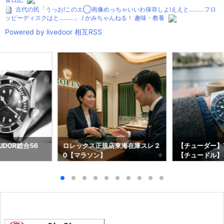
古代の民「うっお!このエ◯画像めっちゃいいわ保存しよ!ええと………フロ
ッピーディスクはと………」 / かみちゃんねる！ 趣味・教養
Powered by livedoor 相互RSS
DOR総合56
ロレックス正規店東海在庫スレ 2
【チューダー】T
0【マラソン】
【チュードル】