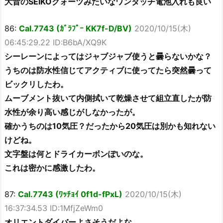
大昔のSEIKOクォーツみたいなワンタッチ電池入れも良い
86:
Cal.7743 (ｶﾞﾗﾌﾟｰ KK7f-D/BV)
2020/10/15(木)
06:45:29.22 ID:B6bA/XQ9K
シーレーンによってはジャブジャブ使うと曇らないかな？
うちのは防水性信じてアクティブに使ってたら突然曇って
ビックリしたわ。
ムーブメント抜いて内側拭いて乾燥させて組立直したが防
水性が余り高い感じがしなかったが。
確かうちのは10気圧？だったから20気圧は別かも知れない
けどね。
文字盤は何とドライカーボンぽいのな。
これは密かに感激したわ。
87:
Cal.7743 (ﾜｯﾁｮｲ 0f1d-fPxL)
2020/10/15(木)
16:37:34.53 ID:1MfjZeWm0
オリエントダイバーよさそうだよな。