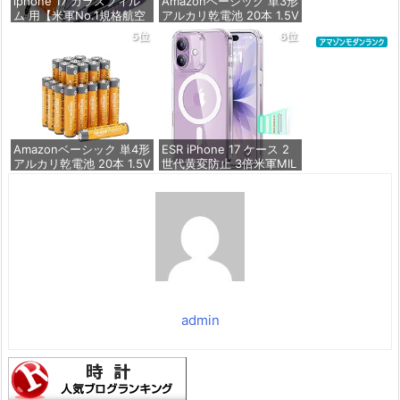
iphone 17 ガラスフィル
Amazonベーシック 単3形
ム 用【米軍No.1規格航空
アルカリ乾電池 20本 1.5V
材料&独創的なガイド枠】
保存期限10年 液漏れ防止
5位
6位
2枚セット 全面保護 最強
硬度10H 耐衝撃 | いphon
価格：¥846
e17 保護フィルム 気泡な
し Zeniss 自動吸着 貼付
け簡単 iphone17フィルム
超クリア画
価格：¥1,260
Amazonベーシック 単4形
ESR iPhone 17 ケース 2
アルカリ乾電池 20本 1.5V
世代黄変防止 3倍米軍MIL
保存期限10年 液漏れ防止
規格 MagSafe対応 あいふ
おん17用 カメラボタン付
き クリア | SGS認証 エア
価格：¥836
ガードコーナー ワイヤレ
ス充電 耐衝撃 PC背面TP
Uバンパー 指紋防止 高耐
久性 マグネット
価格：¥1,699
admin