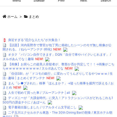
Menu
Sidebar
Prev
Next
Search
ホーム
>
まとめ
身近すぎる“厄介な人たち”が大集合！
【話題】河内長野市で警官が包丁男に発砲したシーンのモザ無し映像が公
開される。 / ねらーアンテナ (特化)
NEW!
オタク「パソコン自作できます」DQN「自分で車やバイクいじれます」 /
ヌルポあんてな｜趣味
NEW!
【画像】お前らこの超美人容疑者が、整形か否か判定して！！→画像がこち
らw w w w w w w w w w / ヌルポあんてな
NEW!
「住信SBI」が「ドコモの銀行」に変わってうんざりしてるやつw w w / 生
活 : 趣味 | まとめくすアンテナ
NEW!
まん「レ●プされた」検事「ほんまか？」→疑った検事を裁判で訴える / お
まとめ
NEW!
人生で初めて買った車 / ブルーアンテナ | all
ディズニーが「大課金時代」に突入！アトラクションパスがどれもこれも1
500円の課金チケに / あぼーん
電子書籍出版しました / リアルタイム文字起こし
二子玉川エクセルホテル東急・The 30th Dining Barの朝食 / 東京ホテル朝
食日記