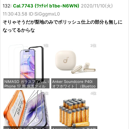
132:
Cal.7743 (ﾜｯﾁｮｲ b1be-N6WN)
2020/11/10(火)
11:30:43.58 ID:SiGggmxL0
そりゃそうだが梨地のみでポリッシュ仕上の部分も無しに
なってるからな
1位
2位
NIMASO ガラスフィルム i
Anker Soundcore P40i
Phone 17 用 保護フィル
オフホワイト | （Bluetoo
ム 強化ガラス 耐衝撃 高
th 5.3） 【完全ワイヤレ
3位
4位
透過率 指紋防止 貼りやす
スイヤホン/ウルトラノイ
い ガイド枠付き | いPhon
ズキャンセリング 2.0 / マ
e17 (6.3インチ) 対応 2枚
ルチポイント接続 / 最大6
セット DSP25F1698
0時間再生 / PSE技術基準
適合】
価格：¥1,357
価格：¥7,990