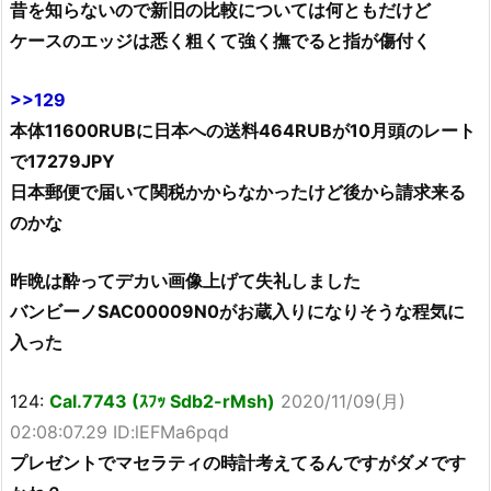
昔を知らないので新旧の比較については何ともだけど
ケースのエッジは悉く粗くて強く撫でると指が傷付く
>>129
本体11600RUBに日本への送料464RUBが10月頭のレート
で17279JPY
日本郵便で届いて関税かからなかったけど後から請求来る
のかな
昨晩は酔ってデカい画像上げて失礼しました
バンビーノSAC00009N0がお蔵入りになりそうな程気に
入った
124:
Cal.7743 (ｽﾌｯ Sdb2-rMsh)
2020/11/09(月)
02:08:07.29 ID:lEFMa6pqd
プレゼントでマセラティの時計考えてるんですがダメです