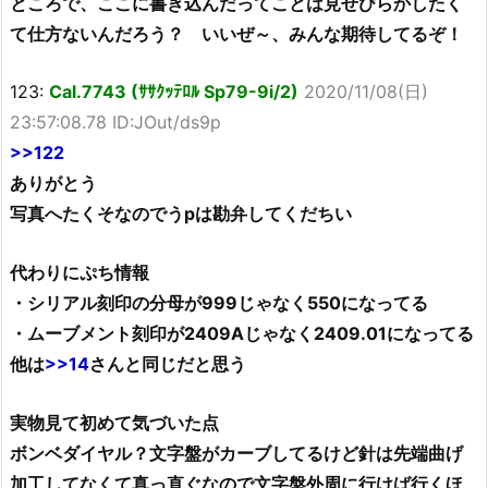
ところで、ここに書き込んだってことは見せびらかしたく
て仕方ないんだろう？ いいぜ～、みんな期待してるぞ！
123:
Cal.7743 (ｻｻｸｯﾃﾛﾙ Sp79-9i/2)
2020/11/08(日)
23:57:08.78 ID:JOut/ds9p
>>122
ありがとう
写真へたくそなのでうpは勘弁してくだちい
代わりにぷち情報
・シリアル刻印の分母が999じゃなく550になってる
・ムーブメント刻印が2409Aじゃなく2409.01になってる
他は
>>14
さんと同じだと思う
実物見て初めて気づいた点
ボンベダイヤル？文字盤がカーブしてるけど針は先端曲げ
加工してなくて真っ直ぐなので文字盤外周に行けば行くほ