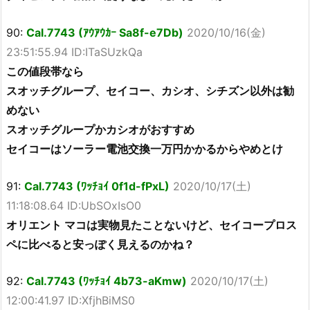
90:
Cal.7743 (ｱｳｱｳｶｰ Sa8f-e7Db)
2020/10/16(金)
23:51:55.94 ID:ITaSUzkQa
この値段帯なら
スオッチグループ、セイコー、カシオ、シチズン以外は勧
めない
スオッチグループかカシオがおすすめ
セイコーはソーラー電池交換一万円かかるからやめとけ
91:
Cal.7743 (ﾜｯﾁｮｲ 0f1d-fPxL)
2020/10/17(土)
11:18:08.64 ID:UbSOxIsO0
オリエント マコは実物見たことないけど、セイコープロス
ペに比べると安っぽく見えるのかね？
92:
Cal.7743 (ﾜｯﾁｮｲ 4b73-aKmw)
2020/10/17(土)
12:00:41.97 ID:XfjhBiMS0