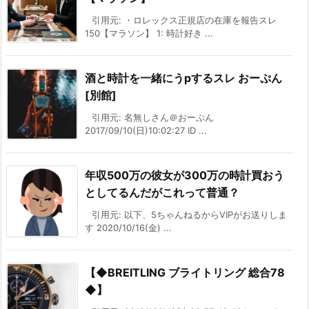
引用元: ・ロレックス正規店の在庫を報告スレ
150【マラソン】 1: 時計好き ...
酒と時計を一緒にうpするスレ おーぷん
[別館]
引用元: 名無しさん＠おーぷん
2017/09/10(日)10:02:27 ID ...
年収500万の彼女が300万の時計買おう
としてるんだがこれって普通？
引用元: 以下、5ちゃんねるからVIPがお送りしま
す 2020/10/16(金) ...
【◆BREITLING ブライトリング 総合78
◆】