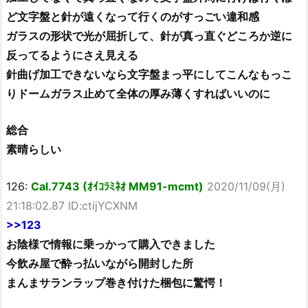
ど文字盤と針が遠くなって行くのがすっごい違和感
ガラスの形状で光が屈折して、針が真っ直ぐどころか逆に
反ってるようにさえ見える
針曲げ加工できないなら文字盤まっ平にしてこんなもっこ
りドームガラス止めて全体の厚み薄くすればいいのに
総合
素晴らしい
126:
Cal.7743 (ｵｲｺﾗﾐﾈｵ MM91-mcmt)
2020/11/09(月)
21:18:02.87 ID:ctijYCXNM
>>123
お陰様で情報に乗っかって購入できました
今飲み屋で酔っ払いながら開封した所
まんまサランラップ巻き付けた梱包に驚愕！